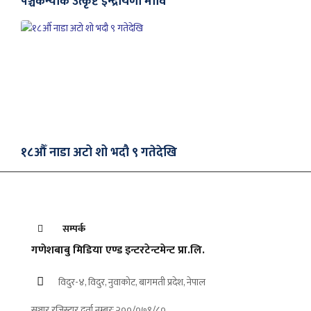
पञ्चकन्याकै उत्कृष्ट इन्द्रायणी मावि
१८औँ नाडा अटो शो भदौ ९ गतेदेखि
सम्पर्क
गणेशबाबु मिडिया एण्ड इन्टरटेन्टमेन्ट प्रा.लि.
विदुर-४, विदुर, नुवाकोट, बागमती प्रदेश, नेपाल
सञ्चार रजिस्ट्रार दर्ता नम्बरः २००/०७९/८०