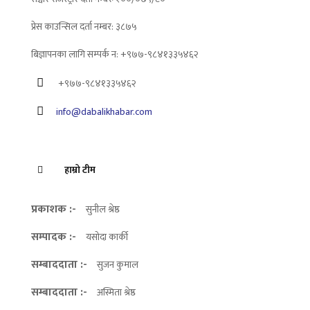
प्रेस काउन्सिल दर्ता नम्बर: ३८७५
बिज्ञापनका लागि सम्पर्क न: +९७७-९८४१३३५४६२
+९७७-९८४१३३५४६२
info@dabalikhabar.com
हाम्रो टीम
प्रकाशक :-
सुनील श्रेष्ठ
सम्पादक :-
यसोदा कार्की
सम्बाददाता :-
सुजन कुमाल
सम्बाददाता :-
अस्मिता श्रेष्ठ