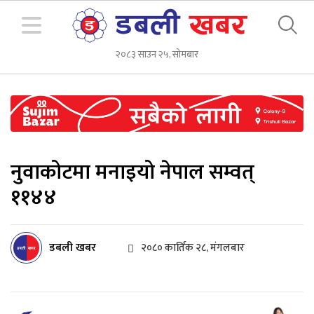
२०८३ साउन २५, सोमबार
नुवाकोटमा मनाइयो नेपाल सम्वत्
११४४
डबली खबर
२०८० कार्तिक २८, मंगलबार