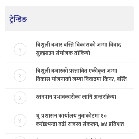
ट्रेन्डिङ
त्रिशुली बजार बस्ति विकासको जग्गा विवाद
१
सुल्झाउन संयोजक तोकियो
त्रिशूली बजारको प्रस्तावित एकीकृत जग्गा
२
विकास योजनाको जग्गा विवादमा किन?, बस्ति
विकास दर्ता नभए समिति विघटन हुने
स्तनपान प्रभावकारीका लागि अन्तरक्रिया
३
भू-प्रशासन कार्यालय नुवाकोटमा १०
४
करोडभन्दा बढी राजस्व संकलन, ७४ प्रतिशत
बेरुजु फर्छयौट