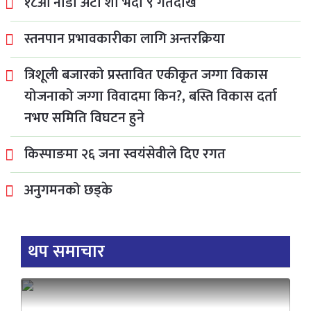
१८औँ नाडा अटो शो भदौ ९ गतेदेखि
स्तनपान प्रभावकारीका लागि अन्तरक्रिया
त्रिशूली बजारको प्रस्तावित एकीकृत जग्गा विकास
योजनाको जग्गा विवादमा किन?, बस्ति विकास दर्ता
नभए समिति विघटन हुने
किस्पाङमा २६ जना स्वयंसेवीले दिए रगत
अनुगमनको छड्के
थप समाचार