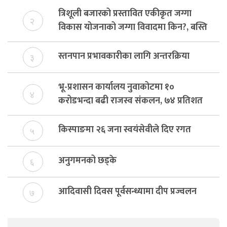
त्रिशूली बजारको प्रस्तावित एकीकृत जग्गा
२
विकास योजनाको जग्गा विवादमा किन?, बस्ति
विकास दर्ता नभए समिति विघटन हुने
स्तनपान प्रभावकारीका लागि अन्तरक्रिया
३
भू-प्रशासन कार्यालय नुवाकोटमा १०
४
करोडभन्दा बढी राजस्व संकलन, ७४ प्रतिशत
बेरुजु फर्छयौट
किस्पाङमा २६ जना स्वयंसेवीले दिए रगत
५
अनुगमनको छड्के
६
आदिवासी दिवस पूर्वसन्ध्यामा दीप प्रज्वलन
७