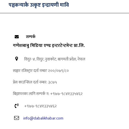
पञ्चकन्याकै उत्कृष्ट इन्द्रायणी मावि
सम्पर्क
गणेशबाबु मिडिया एण्ड इन्टरटेन्टमेन्ट प्रा.लि.
विदुर-४, विदुर, नुवाकोट, बागमती प्रदेश, नेपाल
सञ्चार रजिस्ट्रार दर्ता नम्बरः २००/०७९/८०
प्रेस काउन्सिल दर्ता नम्बर: ३८७५
बिज्ञापनका लागि सम्पर्क न: +९७७-९८४१३३५४६२
+९७७-९८४१३३५४६२
info@dabalikhabar.com