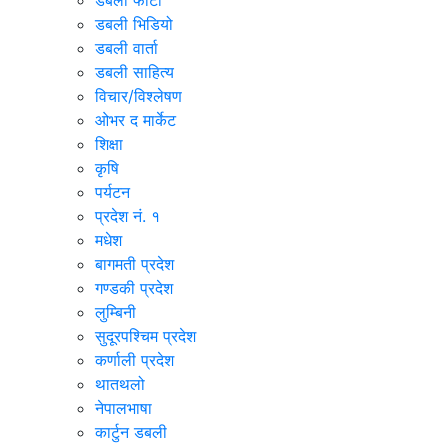
डबली फोटो
डबली भिडियो
डबली वार्ता
डबली साहित्य
विचार/विश्‍लेषण
ओभर द मार्केट
शिक्षा
कृषि
पर्यटन
प्रदेश नं. १
मधेश
बागमती प्रदेश
गण्डकी प्रदेश
लुम्बिनी
सुदूरपश्चिम प्रदेश
कर्णाली प्रदेश
थातथलो
नेपालभाषा
कार्टुन डबली