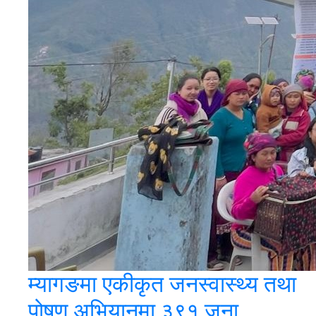
म्यागङमा एकीकृत जनस्वास्थ्य तथा
पोषण अभियानमा ३९१ जना