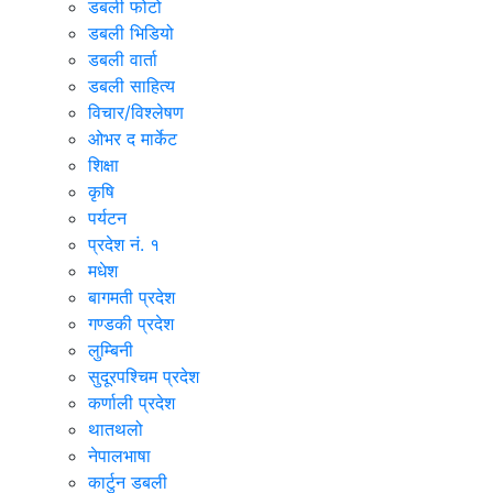
डबली फोटो
डबली भिडियो
डबली वार्ता
डबली साहित्य
विचार/विश्‍लेषण
ओभर द मार्केट
शिक्षा
कृषि
पर्यटन
प्रदेश नं. १
मधेश
बागमती प्रदेश
गण्डकी प्रदेश
लुम्बिनी
सुदूरपश्चिम प्रदेश
कर्णाली प्रदेश
थातथलो
नेपालभाषा
कार्टुन डबली