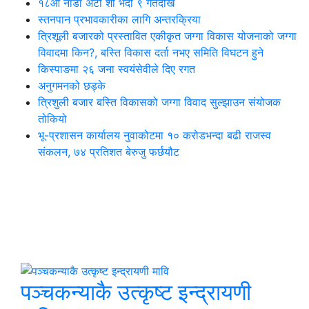
१८औँ नाडा अटो शो भदौ ९ गतेदेखि
स्तनपान प्रभावकारीका लागि अन्तरक्रिया
त्रिशूली बजारको प्रस्तावित एकीकृत जग्गा विकास योजनाको जग्गा
विवादमा किन?, बस्ति विकास दर्ता नभए समिति विघटन हुने
किस्पाङमा २६ जना स्वयंसेवीले दिए रगत
अनुगमनको छड्के
त्रिशुली बजार बस्ति विकासको जग्गा विवाद सुल्झाउन संयोजक
तोकियो
भू-प्रशासन कार्यालय नुवाकोटमा १० करोडभन्दा बढी राजस्व
संकलन, ७४ प्रतिशत बेरुजु फर्छयौट
थप समाचार
छुटाउनुभयो कि ?
पञ्चकन्याकै उत्कृष्ट इन्द्रायणी