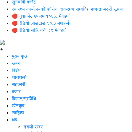
सुनचाँदी दररेट
स्वास्थ्य कार्यालयको कोरोना संक्रमण सम्बन्धि अत्यन्त जरुरी सूचना
🔴 नुवाकोट एफएम १०६.८ मेगाहर्ज
🔴 रेडियो लाङटाङ ९०.३ मेगाहर्ज
🔴 रेडियो सञ्जिवनी ८९ मेगाहर्ज
+
मुख्य पृष्ठ
खबर
विशेष
थातथलो
सहकारी
बजार
विज्ञान/प्रविधि
खेलकुद
साहित्य
थप
डबली खबर