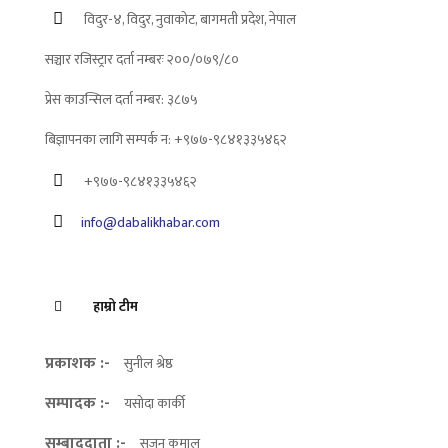
विदुर-४, विदुर, नुवाकोट, बागमती प्रदेश, नेपाल
सञ्चार रजिस्ट्रार दर्ता नम्बरः २००/०७९/८०
प्रेस काउन्सिल दर्ता नम्बर: ३८७५
बिज्ञापनका लागि सम्पर्क न: +९७७-९८४१३३५४६२
+९७७-९८४१३३५४६२
info@dabalikhabar.com
हाम्रो टीम
प्रकाशक :-
सुनील श्रेष्ठ
सम्पादक :-
यसोदा कार्की
सम्बाददाता :-
सुजन कुमाल