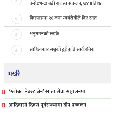
४
करोडभन्दा बढी राजस्व संकलन, ७४ प्रतिशत
बेरुजु फर्छयौट
किस्पाङमा २६ जना स्वयंसेवीले दिए रगत
५
अनुगमनको छड्के
६
साहित्यकार सञ्जुको दुई कृति सार्वजनिक
७
भर्खरै
‘ग्लोबल नेक्स्ट जेन’ खाता सेवा सञ्चालनमा
आदिवासी दिवस पूर्वसन्ध्यामा दीप प्रज्वलन