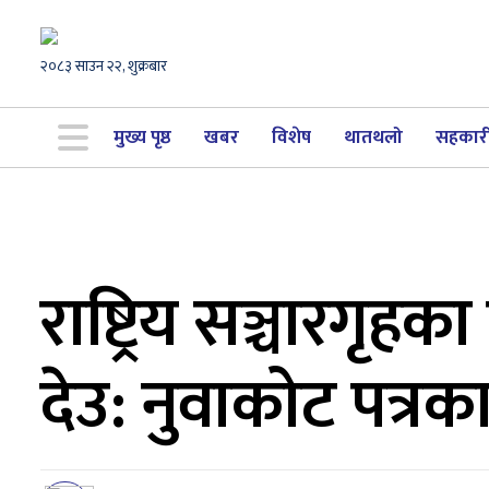
२०८३ साउन २२, शुक्रबार
मुख्य पृष्ठ
खबर
विशेष
थातथलो
सहकार
राष्ट्रिय सञ्चारगृह
देउ: नुवाकोट पत्रक