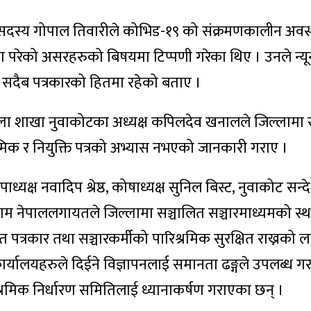
ड सदस्य गोपाल तिवारीले कोभिड-१९ को संक्रमणकालीन अवस
त्रमा परेको असरहरुको बिषयमा टिप्पणी गरेका थिए । उनले न्
ि सदैब पत्रकारको हितमा रहेको बताए ।
्ला शाखा नुवाकोटका अध्यक्ष कपिलदेव खनालले जिल्लामा 
्रमिक र नियुक्ति पत्रको अभ्यास नभएको जानकारी गराए ।
्यक्ष नवादिप श्रेष्ठ, कोषाध्यक्ष सुनिल बिस्ट, नुवाकोट सन्द
राम नेपाललगायतले जिल्लामा सञ्चालित सञ्चारमाध्यमको स्थ
रत पत्रकार तथा सञ्चारकर्मीको पारिश्रमिक सुरक्षित राख्नको ल
र्यालयहरुले दिईने विज्ञापनलाई समानता ढङ्गले उपलब्ध ग
्रमिक निर्धारण समितिलाई ध्यानाकर्षण गराएका छन् ।