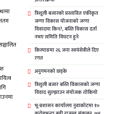
अन्तरक्रिया
्थामा
त्रिशूली बजारको प्रस्तावित एकीकृत
यूनतम
जग्गा विकास योजनाको जग्गा
विवादमा किन?, बस्ति विकास दर्ता
नभए समिति विघटन हुने
सञ्चालित
किस्पाङमा २६ जना स्वयंसेवीले दिए
रगत
ेश
अनुगमनको छड्के
ायित्व
त्रिशुली बजार बस्ति विकासको जग्गा
ागि
विवाद सुल्झाउन संयोजक तोकियो
राउनमा
भू-प्रशासन कार्यालय नुवाकोटमा १०
करोडभन्दा बढी राजस्व संकलन, ७४