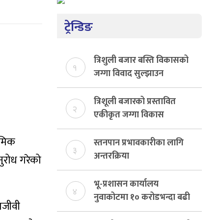
ट्रेन्डिङ
त्रिशुली बजार बस्ति विकासको
१
जग्गा विवाद सुल्झाउन
संयोजक तोकियो
त्रिशूली बजारको प्रस्तावित
२
एकीकृत जग्गा विकास
योजनाको जग्गा विवादमा
रमिक
किन?, बस्ति विकास दर्ता नभए
स्तनपान प्रभावकारीका लागि
३
समिति विघटन हुने
अन्तरक्रिया
ुरोध गरेको
भू-प्रशासन कार्यालय
४
नुवाकोटमा १० करोडभन्दा बढी
मजीवी
राजस्व संकलन, ७४ प्रतिशत