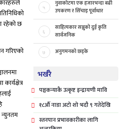
रकारहरुले
बेरुजु फर्छयौट
नुवाकोटमा एक हजारभन्दा बढी
५
उपकरण र सिँचाइ पूर्वाधार
प्रतिनिधिको
निर्माण
था रहेको छ
साहित्यकार सञ्जुको दुई कृति
६
सार्वजनिक
लिन गरिएको
अनुगमनको छड्के
७
्चालनमा
भर्खरै
र्यक्षेत्र
पञ्चकन्याकै उत्कृष्ट इन्द्रायणी मावि
ृहलाई
हि
१८औँ नाडा अटो शो भदौ ९ गतेदेखि
 न्युनतम
स्तनपान प्रभावकारीका लागि