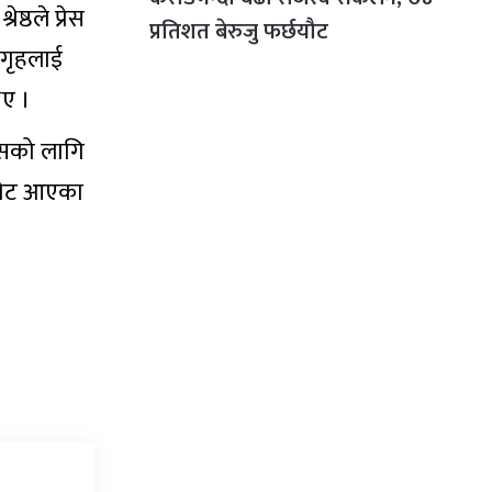
्ठले प्रेस
प्रतिशत बेरुजु फर्छयौट
रगृहलाई
िए ।
कासको लागि
ाकोट आएका