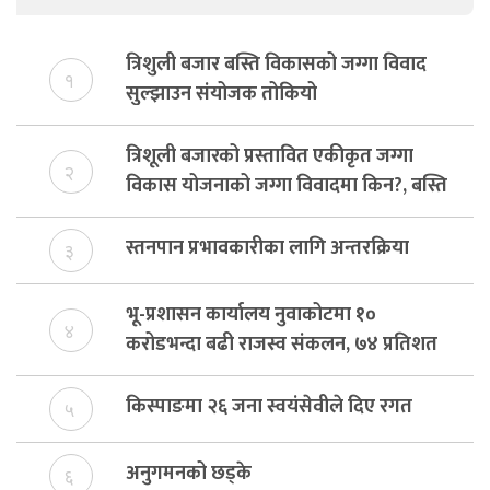
त्रिशुली बजार बस्ति विकासको जग्गा विवाद
१
सुल्झाउन संयोजक तोकियो
त्रिशूली बजारको प्रस्तावित एकीकृत जग्गा
२
विकास योजनाको जग्गा विवादमा किन?, बस्ति
विकास दर्ता नभए समिति विघटन हुने
स्तनपान प्रभावकारीका लागि अन्तरक्रिया
३
भू-प्रशासन कार्यालय नुवाकोटमा १०
४
करोडभन्दा बढी राजस्व संकलन, ७४ प्रतिशत
बेरुजु फर्छयौट
किस्पाङमा २६ जना स्वयंसेवीले दिए रगत
५
अनुगमनको छड्के
६