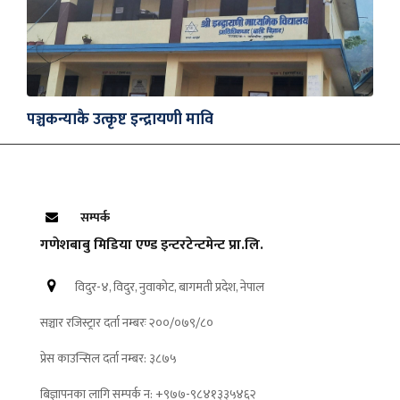
पञ्चकन्याकै उत्कृष्ट इन्द्रायणी मावि
सम्पर्क
गणेशबाबु मिडिया एण्ड इन्टरटेन्टमेन्ट प्रा.लि.
विदुर-४, विदुर, नुवाकोट, बागमती प्रदेश, नेपाल
सञ्चार रजिस्ट्रार दर्ता नम्बरः २००/०७९/८०
प्रेस काउन्सिल दर्ता नम्बर: ३८७५
बिज्ञापनका लागि सम्पर्क न: +९७७-९८४१३३५४६२