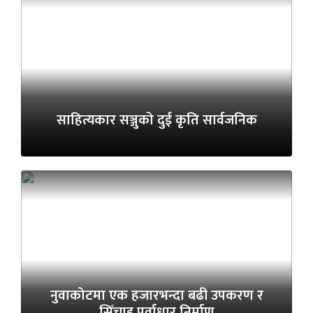
साहित्यकार सञ्जुको दुई कृति सार्वजनिक
नुवाकोटमा एक हजारभन्दा बढी उपकरण र
सिँचाइ पूर्वाधार निर्माण