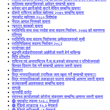
तालिममा सहभागीहरुको आवेदन सम्बन्धी सूचना
थ्रेसर धान झार्ने/काेदाे कुट्ने मेसिन सम्बन्धि सूचना!
दोश्रो राष्ट्रिय कविता महोत्सव २०७५ सम्बन्धि सूचना
नुवाकोट महोत्सव २०८० विशेषांक
नेपाल आयल निगमको सूचना
न्यूस्टार क्लबको सूचना
प्रतिनिधि सभा तथा प्रदेश सभा सदस्य निर्वाचन, २०७४ को मतगणना
परिणाम
प्रतिनिधि सभा सदस्य निर्वाचनमा उम्मेदवारहरुको सुची
प्रतिनिधिसभा सदस्य निर्वाचन २०८२
प्रयोगका सर्त
बुद्धभुमि हाईड्रोपावरको आईपीओ यसरी हेर्न सकिन्छ
मिति परिवर्तन
राष्ट्रिय एवं अन्तराष्ट्रिय गै.स.स.हरुको संस्थागत र परियोजनाको
बिस्तृत विवरण पेश गर्ने सम्बन्धी अत्यन्त जरुरी सूचना
विज्ञापन
विदुर नगरपालिकाको ट्राफिक जाम खुला गर्ने सम्बन्धी सुचना!!!
विदुर नगरपालिकाको लकडाउन पालना सम्बन्धी अत्यन्त जरुरी सूचना
सञ्चारकर्मी आवश्यकता सम्बन्धि सूचना
सम्पर्क
सुनचाँदी दररेट
स्वास्थ्य कार्यालयको कोरोना संक्रमण सम्बन्धि अत्यन्त जरुरी सूचना
🔴 नुवाकोट एफएम १०६.८ मेगाहर्ज
🔴 रेडियो लाङटाङ ९०.३ मेगाहर्ज
🔴 रेडियो सञ्जिवनी ८९ मेगाहर्ज