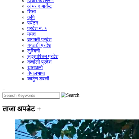
विचार/विश्‍लेषण
ओभर द मार्केट
शिक्षा
कृषि
पर्यटन
प्रदेश नं. १
मधेश
बागमती प्रदेश
गण्डकी प्रदेश
लुम्बिनी
सुदूरपश्चिम प्रदेश
कर्णाली प्रदेश
थातथलो
नेपालभाषा
कार्टुन डबली
+
ताजा अपडेट
+