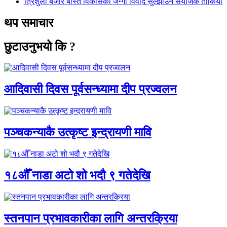
त्रिशुली बजार बस्ति विकासको जग्गा विवाद सुल्झाउन संयोजक तोकियो
थप समाचार
छुटाउनुभयो कि ?
आदिवासी दिवस पूर्वसन्ध्यामा दीप प्रज्वलन
पञ्चकन्याकै उत्कृष्ट इन्द्रायणी मावि
१८औँ नाडा अटो शो भदौ ९ गतेदेखि
स्तनपान प्रभावकारीका लागि अन्तरक्रिया