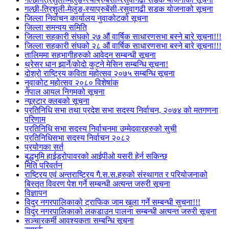
गल्छी-त्रिशुली-मेलुङ-स्याप्रुबेंसी-रसुवागढी सडक योजनाको सूचना
जिल्ला निर्वाचन कार्यालय नुवाकोटको सूचना
जिल्ला समन्वय समिति
जिल्ला सहकारी संघको २७ औं वार्षिक साधारणसभा बस्ने बारे सूचना!!!
जिल्ला सहकारी संघको २८ औं वार्षिक साधारणसभा बस्ने बारे सूचना!!!
तालिममा सहभागीहरुको आवेदन सम्बन्धी सूचना
थ्रेसर धान झार्ने/काेदाे कुट्ने मेसिन सम्बन्धि सूचना!
दोश्रो राष्ट्रिय कविता महोत्सव २०७५ सम्बन्धि सूचना
नुवाकोट महोत्सव २०८० विशेषांक
नेपाल आयल निगमको सूचना
न्यूस्टार क्लबको सूचना
प्रतिनिधि सभा तथा प्रदेश सभा सदस्य निर्वाचन, २०७४ को मतगणना
परिणाम
प्रतिनिधि सभा सदस्य निर्वाचनमा उम्मेदवारहरुको सुची
प्रतिनिधिसभा सदस्य निर्वाचन २०८२
प्रयोगका सर्त
बुद्धभुमि हाईड्रोपावरको आईपीओ यसरी हेर्न सकिन्छ
मिति परिवर्तन
राष्ट्रिय एवं अन्तराष्ट्रिय गै.स.स.हरुको संस्थागत र परियोजनाको
बिस्तृत विवरण पेश गर्ने सम्बन्धी अत्यन्त जरुरी सूचना
विज्ञापन
विदुर नगरपालिकाको ट्राफिक जाम खुला गर्ने सम्बन्धी सुचना!!!
विदुर नगरपालिकाको लकडाउन पालना सम्बन्धी अत्यन्त जरुरी सूचना
सञ्चारकर्मी आवश्यकता सम्बन्धि सूचना