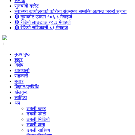
सम्पर्क
सुनचाँदी दररेट
स्वास्थ्य कार्यालयको कोरोना संक्रमण सम्बन्धि अत्यन्त जरुरी सूचना
🔴 नुवाकोट एफएम १०६.८ मेगाहर्ज
🔴 रेडियो लाङटाङ ९०.३ मेगाहर्ज
🔴 रेडियो सञ्जिवनी ८९ मेगाहर्ज
+
मुख्य पृष्ठ
खबर
विशेष
थातथलो
सहकारी
बजार
विज्ञान/प्रविधि
खेलकुद
साहित्य
थप
डबली खबर
डबली फोटो
डबली भिडियो
डबली वार्ता
डबली साहित्य