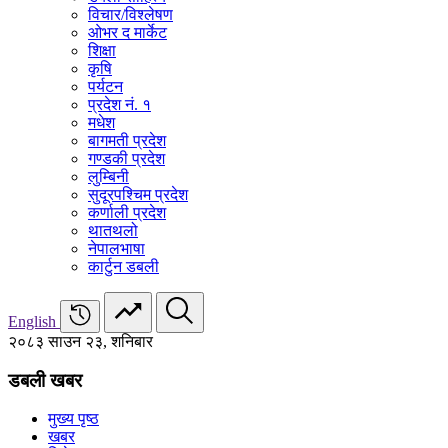
विचार/विश्‍लेषण
ओभर द मार्केट
शिक्षा
कृषि
पर्यटन
प्रदेश नं. १
मधेश
बागमती प्रदेश
गण्डकी प्रदेश
लुम्बिनी
सुदूरपश्चिम प्रदेश
कर्णाली प्रदेश
थातथलो
नेपालभाषा
कार्टुन डबली
English
२०८३ साउन २३, शनिबार
डबली खबर
मुख्य पृष्ठ
खबर