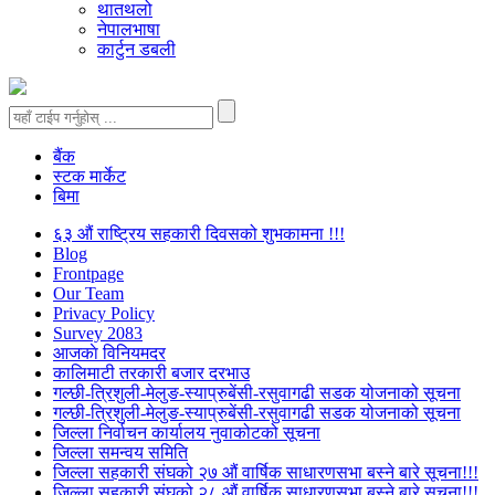
थातथलो
नेपालभाषा
कार्टुन डबली
बैंक
स्टक मार्केट
बिमा
६३ औं राष्ट्रिय सहकारी दिवसको शुभकामना !!!
Blog
Frontpage
Our Team
Privacy Policy
Survey 2083
आजकाे विनियमदर
कालिमाटी तरकारी बजार दरभाउ
गल्छी-त्रिशुली-मेलुङ-स्याप्रुबेंसी-रसुवागढी सडक योजनाको सूचना
गल्छी-त्रिशुली-मेलुङ-स्याप्रुबेंसी-रसुवागढी सडक योजनाको सूचना
जिल्ला निर्वाचन कार्यालय नुवाकोटको सूचना
जिल्ला समन्वय समिति
जिल्ला सहकारी संघको २७ औं वार्षिक साधारणसभा बस्ने बारे सूचना!!!
जिल्ला सहकारी संघको २८ औं वार्षिक साधारणसभा बस्ने बारे सूचना!!!