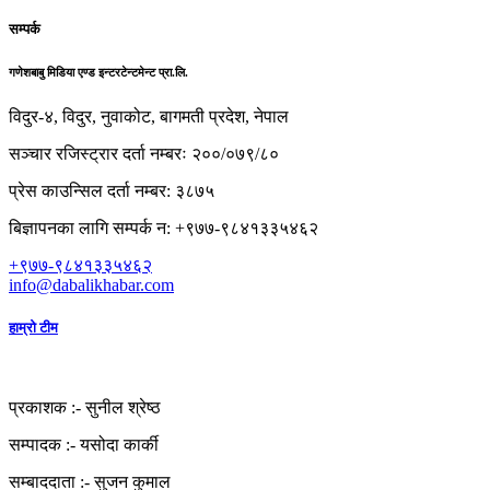
सम्पर्क
गणेशबाबु मिडिया एण्ड इन्टरटेन्टमेन्ट प्रा.लि.
विदुर-४, विदुर, नुवाकोट, बागमती प्रदेश, नेपाल
सञ्चार रजिस्ट्रार दर्ता नम्बरः २००/०७९/८०
प्रेस काउन्सिल दर्ता नम्बर: ३८७५
बिज्ञापनका लागि सम्पर्क न: +९७७-९८४१३३५४६२
+९७७-९८४१३३५४६२
info@dabalikhabar.com
हाम्रो टीम
प्रकाशक :-
सुनील श्रेष्ठ
सम्पादक :-
यसोदा कार्की
सम्बाददाता :-
सुजन कुमाल