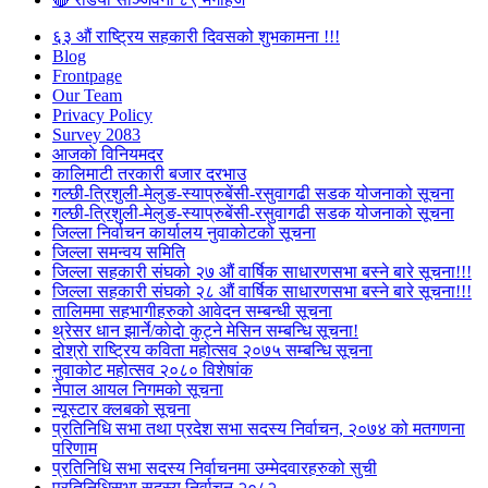
६३ औं राष्ट्रिय सहकारी दिवसको शुभकामना !!!
Blog
Frontpage
Our Team
Privacy Policy
Survey 2083
आजकाे विनियमदर
कालिमाटी तरकारी बजार दरभाउ
गल्छी-त्रिशुली-मेलुङ-स्याप्रुबेंसी-रसुवागढी सडक योजनाको सूचना
गल्छी-त्रिशुली-मेलुङ-स्याप्रुबेंसी-रसुवागढी सडक योजनाको सूचना
जिल्ला निर्वाचन कार्यालय नुवाकोटको सूचना
जिल्ला समन्वय समिति
जिल्ला सहकारी संघको २७ औं वार्षिक साधारणसभा बस्ने बारे सूचना!!!
जिल्ला सहकारी संघको २८ औं वार्षिक साधारणसभा बस्ने बारे सूचना!!!
तालिममा सहभागीहरुको आवेदन सम्बन्धी सूचना
थ्रेसर धान झार्ने/काेदाे कुट्ने मेसिन सम्बन्धि सूचना!
दोश्रो राष्ट्रिय कविता महोत्सव २०७५ सम्बन्धि सूचना
नुवाकोट महोत्सव २०८० विशेषांक
नेपाल आयल निगमको सूचना
न्यूस्टार क्लबको सूचना
प्रतिनिधि सभा तथा प्रदेश सभा सदस्य निर्वाचन, २०७४ को मतगणना
परिणाम
प्रतिनिधि सभा सदस्य निर्वाचनमा उम्मेदवारहरुको सुची
प्रतिनिधिसभा सदस्य निर्वाचन २०८२