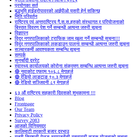
प्रयोगका सर्त
बुद्धभुमि हाईड्रोपावरको आईपीओ यसरी हेर्न सकिन्छ
मिति परिवर्तन
राष्ट्रिय एवं अन्तराष्ट्रिय गै.स.स.हरुको संस्थागत र परियोजनाको
बिस्तृत विवरण पेश गर्ने सम्बन्धी अत्यन्त जरुरी सूचना
विज्ञापन
विदुर नगरपालिकाको ट्राफिक जाम खुला गर्ने सम्बन्धी सुचना!!!
विदुर नगरपालिकाको लकडाउन पालना सम्बन्धी अत्यन्त जरुरी सूचना
सञ्चारकर्मी आवश्यकता सम्बन्धि सूचना
सम्पर्क
सुनचाँदी दररेट
स्वास्थ्य कार्यालयको कोरोना संक्रमण सम्बन्धि अत्यन्त जरुरी सूचना
🔴 नुवाकोट एफएम १०६.८ मेगाहर्ज
🔴 रेडियो लाङटाङ ९०.३ मेगाहर्ज
🔴 रेडियो सञ्जिवनी ८९ मेगाहर्ज
६३ औं राष्ट्रिय सहकारी दिवसको शुभकामना !!!
Blog
Frontpage
Our Team
Privacy Policy
Survey 2083
आजकाे विनियमदर
कालिमाटी तरकारी बजार दरभाउ
गल्छी-त्रिशुली-मेलुङ-स्याप्रुबेंसी-रसुवागढी सडक योजनाको सूचना