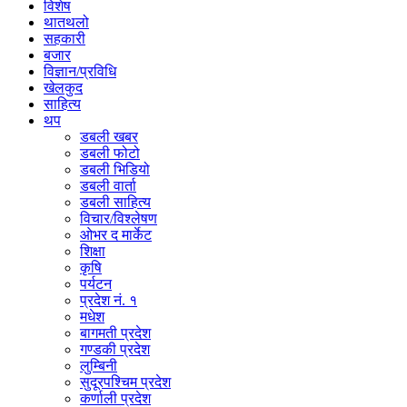
विशेष
थातथलो
सहकारी
बजार
विज्ञान/प्रविधि
खेलकुद
साहित्य
थप
डबली खबर
डबली फोटो
डबली भिडियो
डबली वार्ता
डबली साहित्य
विचार/विश्‍लेषण
ओभर द मार्केट
शिक्षा
कृषि
पर्यटन
प्रदेश नं. १
मधेश
बागमती प्रदेश
गण्डकी प्रदेश
लुम्बिनी
सुदूरपश्चिम प्रदेश
कर्णाली प्रदेश