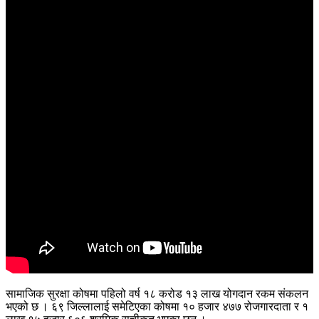
सामाजिक सुरक्षा कोषमा पहिलो वर्ष १८ करोड १३ लाख योगदान रकम संकलन
भएको छ । ६९ जिल्लालाई समेटिएका कोषमा १० हजार ४७७ रोजगारदाता र १