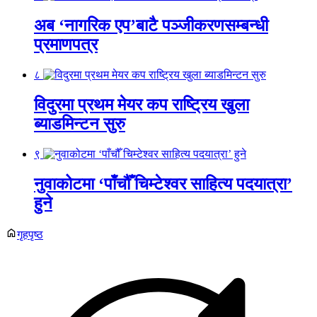
अब ‘नागरिक एप’बाटै पञ्जीकरणसम्बन्धी
प्रमाणपत्र
८
विदुरमा प्रथम मेयर कप राष्ट्रिय खुला
ब्याडमिन्टन सुरु
९
नुवाकोटमा ‘पाँचौँ चिम्टेश्वर साहित्य पदयात्रा’
हुने
गृहपृष्ठ