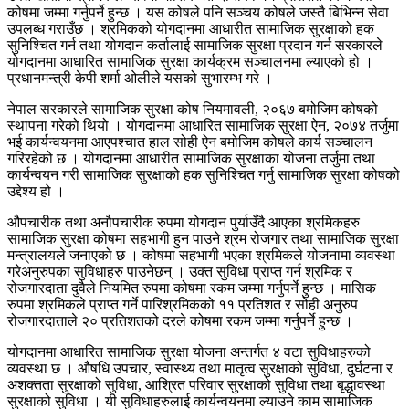
कोषमा जम्मा गर्नुपर्ने हुन्छ । यस कोषले पनि सञ्चय कोषले जस्तै बिभिन्न सेवा
उपलब्ध गराउँछ । श्रमिकको योगदानमा आधारीत सामाजिक सुरक्षाको हक
सुनिश्चित गर्न तथा योगदान कर्तालाई सामाजिक सुरक्षा प्रदान गर्न सरकारले
योगदानमा आधारित सामाजिक सुरक्षा कार्यक्रम सञ्चालनमा ल्याएको हो ।
प्रधानमन्त्री केपी शर्मा ओलीले यसको सुभारम्भ गरे ।
नेपाल सरकारले सामाजिक सुरक्षा कोष नियमावली, २०६७ बमोजिम कोषको
स्थापना गरेको थियो । योगदानमा आधारित सामाजिक सुरक्षा ऐन, २०७४ तर्जुमा
भई कार्यन्वयनमा आएपश्चात हाल सोही ऐन बमोजिम कोषले कार्य सञ्चालन
गरिरहेको छ । योगदानमा आधारीत सामाजिक सुरक्षाका योजना तर्जुमा तथा
कार्यन्वयन गरी सामाजिक सुरक्षाको हक सुनिश्चित गर्नु सामाजिक सुरक्षा कोषको
उद्देश्य हो ।
औपचारीक तथा अनौपचारीक रुपमा योगदान पुर्याउँदै आएका श्रमिकहरु
सामाजिक सुरक्षा कोषमा सहभागी हुन पाउने श्रम रोजगार तथा सामाजिक सुरक्षा
मन्त्रालयले जनाएको छ । कोषमा सहभागी भएका श्रमिकले योजनामा व्यवस्था
गरेअनुरुपका सुविधाहरु पाउनेछन् । उक्त सुविधा प्राप्त गर्न श्रमिक र
रोजगारदाता दुवैले नियमित रुपमा कोषमा रकम जम्मा गर्नुपर्ने हुन्छ । मासिक
रुपमा श्रमिकले प्राप्त गर्ने पारिश्रमिकको ११ प्रतिशत र सोही अनुरुप
रोजगारदाताले २० प्रतिशतको दरले कोषमा रकम जम्मा गर्नुपर्ने हुन्छ ।
योगदानमा आधारित सामाजिक सुरक्षा योजना अन्तर्गत ४ वटा सुविधाहरुको
व्यवस्था छ । औषधि उपचार, स्वास्थ्य तथा मातृत्व सुरक्षाको सुविधा, दुर्घटना र
अशक्तता सुरक्षाको सुविधा, आश्रित परिवार सुरक्षाको सुविधा तथा बृद्धावस्था
सुरक्षाको सुविधा । यी सुविधाहरुलाई कार्यन्वयनमा ल्याउने काम सामाजिक