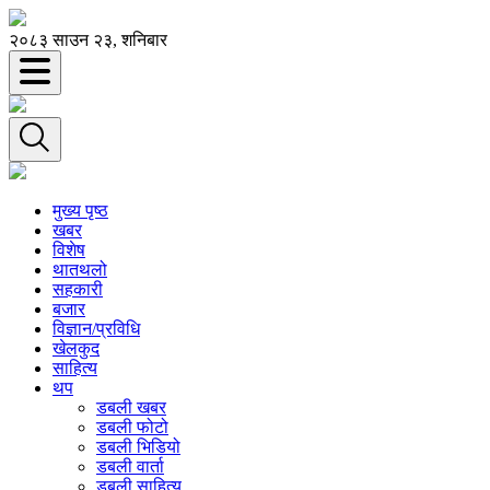
२०८३ साउन २३, शनिबार
मुख्य पृष्ठ
खबर
विशेष
थातथलो
सहकारी
बजार
विज्ञान/प्रविधि
खेलकुद
साहित्य
थप
डबली खबर
डबली फोटो
डबली भिडियो
डबली वार्ता
डबली साहित्य