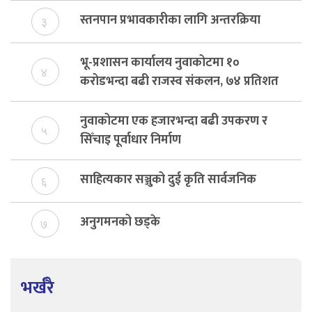
स्तनपान प्रभावकारीका लागि अन्तरक्रिया
३
भू-प्रशासन कार्यालय नुवाकोटमा १०
४
करोडभन्दा बढी राजस्व संकलन, ७४ प्रतिशत
बेरुजु फर्छयौट
नुवाकोटमा एक हजारभन्दा बढी उपकरण र
५
सिँचाइ पूर्वाधार निर्माण
साहित्यकार सञ्जुको दुई कृति सार्वजनिक
६
अनुगमनको छड्के
७
भर्खरै