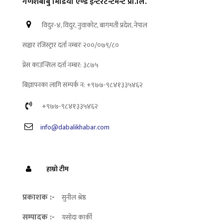
गणेशबाबु मिडिया एण्ड इन्टरटेन्टमेन्ट प्रा.लि.
विदुर-४, विदुर, नुवाकोट, बागमती प्रदेश, नेपाल
सञ्चार रजिस्ट्रार दर्ता नम्बरः २००/०७९/८०
प्रेस काउन्सिल दर्ता नम्बर: ३८७५
बिज्ञापनका लागि सम्पर्क न: +९७७-९८४१३३५४६२
+९७७-९८४१३३५४६२
info@dabalikhabar.com
हाम्रो टीम
प्रकाशक :-
सुनील श्रेष्ठ
सम्पादक :-
यसोदा कार्की