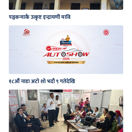
पञ्चकन्याकै उत्कृष्ट इन्द्रायणी मावि
१८औँ नाडा अटो शो भदौ ९ गतेदेखि