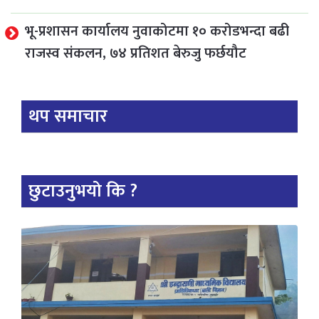
भू-प्रशासन कार्यालय नुवाकोटमा १० करोडभन्दा बढी
राजस्व संकलन, ७४ प्रतिशत बेरुजु फर्छयौट
थप समाचार
छुटाउनुभयो कि ?