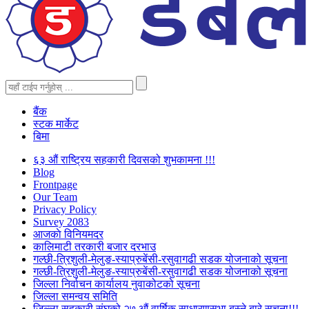
बैंक
स्टक मार्केट
बिमा
६३ औं राष्ट्रिय सहकारी दिवसको शुभकामना !!!
Blog
Frontpage
Our Team
Privacy Policy
Survey 2083
आजकाे विनियमदर
कालिमाटी तरकारी बजार दरभाउ
गल्छी-त्रिशुली-मेलुङ-स्याप्रुबेंसी-रसुवागढी सडक योजनाको सूचना
गल्छी-त्रिशुली-मेलुङ-स्याप्रुबेंसी-रसुवागढी सडक योजनाको सूचना
जिल्ला निर्वाचन कार्यालय नुवाकोटको सूचना
जिल्ला समन्वय समिति
जिल्ला सहकारी संघको २७ औं वार्षिक साधारणसभा बस्ने बारे सूचना!!!