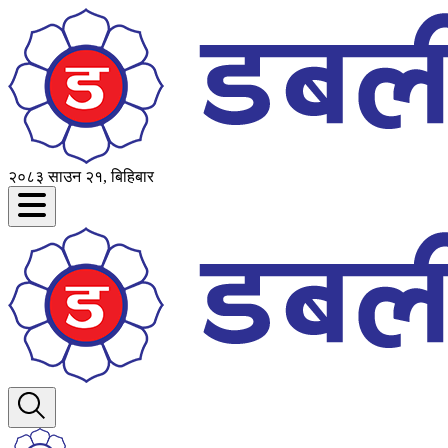
२०८३ साउन २१, बिहिबार