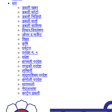
थप
डबली खबर
डबली फोटो
डबली भिडियो
डबली वार्ता
डबली साहित्य
विचार/विश्‍लेषण
ओभर द मार्केट
शिक्षा
कृषि
पर्यटन
प्रदेश नं. १
मधेश
बागमती प्रदेश
गण्डकी प्रदेश
लुम्बिनी
सुदूरपश्चिम प्रदेश
कर्णाली प्रदेश
थातथलो
नेपालभाषा
कार्टुन डबली