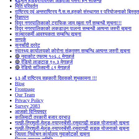
बुद्धभुमि हाईड्रोपावरको आईपीओ यसरी हेर्न सकिन्छ
मिति परिवर्तन
राष्ट्रिय एवं अन्तराष्ट्रिय गै.स.स.हरुको संस्थागत र परियोजनाको बिस्तृत 
विज्ञापन
विदुर नगरपालिकाको ट्राफिक जाम खुला गर्ने सम्बन्धी सुचना!!!
विदुर नगरपालिकाको लकडाउन पालना सम्बन्धी अत्यन्त जरुरी सूचना
सञ्चारकर्मी आवश्यकता सम्बन्धि सूचना
सम्पर्क
सुनचाँदी दररेट
स्वास्थ्य कार्यालयको कोरोना संक्रमण सम्बन्धि अत्यन्त जरुरी सूचना
🔴 नुवाकोट एफएम १०६.८ मेगाहर्ज
🔴 रेडियो लाङटाङ ९०.३ मेगाहर्ज
🔴 रेडियो सञ्जिवनी ८९ मेगाहर्ज
६३ औं राष्ट्रिय सहकारी दिवसको शुभकामना !!!
Blog
Frontpage
Our Team
Privacy Policy
Survey 2083
आजकाे विनियमदर
कालिमाटी तरकारी बजार दरभाउ
गल्छी-त्रिशुली-मेलुङ-स्याप्रुबेंसी-रसुवागढी सडक योजनाको सूचना
गल्छी-त्रिशुली-मेलुङ-स्याप्रुबेंसी-रसुवागढी सडक योजनाको सूचना
जिल्ला निर्वाचन कार्यालय नुवाकोटको सूचना