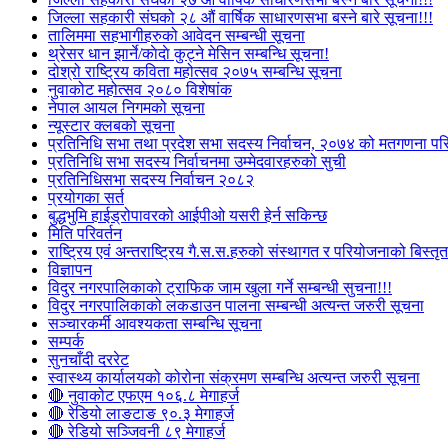
जिल्ला सहकारी संघको २८ औं वार्षिक साधारणसभा बस्ने बारे सूचना!!!
तालिममा सहभागीहरुको आवेदन सम्बन्धी सूचना
थ्रेसर धान झार्ने/काेदाे कुट्ने मेसिन सम्बन्धि सूचना!
दोश्रो राष्ट्रिय कविता महोत्सव २०७५ सम्बन्धि सूचना
नुवाकोट महोत्सव २०८० विशेषांक
नेपाल आयल निगमको सूचना
न्यूस्टार क्लबको सूचना
प्रतिनिधि सभा तथा प्रदेश सभा सदस्य निर्वाचन, २०७४ को मतगणना पर
प्रतिनिधि सभा सदस्य निर्वाचनमा उम्मेदवारहरुको सुची
प्रतिनिधिसभा सदस्य निर्वाचन २०८२
प्रयोगका सर्त
बुद्धभुमि हाईड्रोपावरको आईपीओ यसरी हेर्न सकिन्छ
मिति परिवर्तन
राष्ट्रिय एवं अन्तराष्ट्रिय गै.स.स.हरुको संस्थागत र परियोजनाको बिस्तृत 
विज्ञापन
विदुर नगरपालिकाको ट्राफिक जाम खुला गर्ने सम्बन्धी सुचना!!!
विदुर नगरपालिकाको लकडाउन पालना सम्बन्धी अत्यन्त जरुरी सूचना
सञ्चारकर्मी आवश्यकता सम्बन्धि सूचना
सम्पर्क
सुनचाँदी दररेट
स्वास्थ्य कार्यालयको कोरोना संक्रमण सम्बन्धि अत्यन्त जरुरी सूचना
🔴 नुवाकोट एफएम १०६.८ मेगाहर्ज
🔴 रेडियो लाङटाङ ९०.३ मेगाहर्ज
🔴 रेडियो सञ्जिवनी ८९ मेगाहर्ज