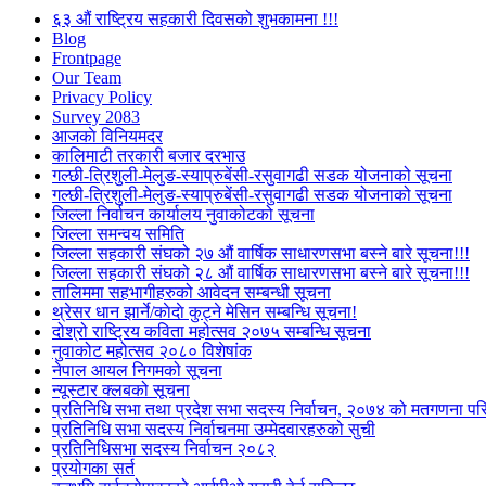
६३ औं राष्ट्रिय सहकारी दिवसको शुभकामना !!!
Blog
Frontpage
Our Team
Privacy Policy
Survey 2083
आजकाे विनियमदर
कालिमाटी तरकारी बजार दरभाउ
गल्छी-त्रिशुली-मेलुङ-स्याप्रुबेंसी-रसुवागढी सडक योजनाको सूचना
गल्छी-त्रिशुली-मेलुङ-स्याप्रुबेंसी-रसुवागढी सडक योजनाको सूचना
जिल्ला निर्वाचन कार्यालय नुवाकोटको सूचना
जिल्ला समन्वय समिति
जिल्ला सहकारी संघको २७ औं वार्षिक साधारणसभा बस्ने बारे सूचना!!!
जिल्ला सहकारी संघको २८ औं वार्षिक साधारणसभा बस्ने बारे सूचना!!!
तालिममा सहभागीहरुको आवेदन सम्बन्धी सूचना
थ्रेसर धान झार्ने/काेदाे कुट्ने मेसिन सम्बन्धि सूचना!
दोश्रो राष्ट्रिय कविता महोत्सव २०७५ सम्बन्धि सूचना
नुवाकोट महोत्सव २०८० विशेषांक
नेपाल आयल निगमको सूचना
न्यूस्टार क्लबको सूचना
प्रतिनिधि सभा तथा प्रदेश सभा सदस्य निर्वाचन, २०७४ को मतगणना पर
प्रतिनिधि सभा सदस्य निर्वाचनमा उम्मेदवारहरुको सुची
प्रतिनिधिसभा सदस्य निर्वाचन २०८२
प्रयोगका सर्त