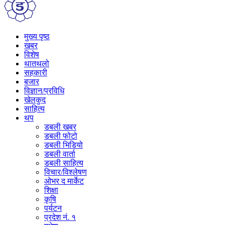
मुख्य पृष्ठ
खबर
विशेष
थातथलो
सहकारी
बजार
विज्ञान/प्रविधि
खेलकुद
साहित्य
थप
डबली खबर
डबली फोटो
डबली भिडियो
डबली वार्ता
डबली साहित्य
विचार/विश्‍लेषण
ओभर द मार्केट
शिक्षा
कृषि
पर्यटन
प्रदेश नं. १