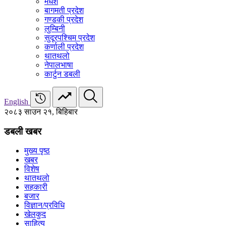
मधेश
बागमती प्रदेश
गण्डकी प्रदेश
लुम्बिनी
सुदूरपश्चिम प्रदेश
कर्णाली प्रदेश
थातथलो
नेपालभाषा
कार्टुन डबली
English
२०८३ साउन २१, बिहिबार
डबली खबर
मुख्य पृष्ठ
खबर
विशेष
थातथलो
सहकारी
बजार
विज्ञान/प्रविधि
खेलकुद
साहित्य