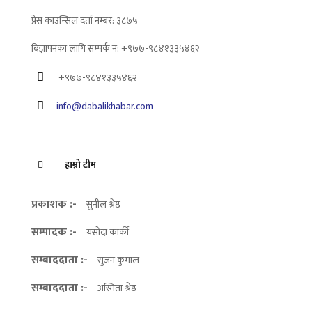
प्रेस काउन्सिल दर्ता नम्बर: ३८७५
बिज्ञापनका लागि सम्पर्क न: +९७७-९८४१३३५४६२
+९७७-९८४१३३५४६२
info@dabalikhabar.com
हाम्रो टीम
प्रकाशक :-
सुनील श्रेष्ठ
सम्पादक :-
यसोदा कार्की
सम्बाददाता :-
सुजन कुमाल
सम्बाददाता :-
अस्मिता श्रेष्ठ