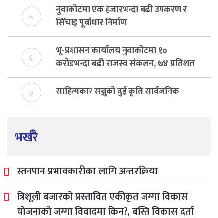
नुवाकोटमा एक हजारभन्दा बढी उपकरण र
५
सिँचाइ पूर्वाधार निर्माण
भू-प्रशासन कार्यालय नुवाकोटमा १०
६
करोडभन्दा बढी राजस्व संकलन, ७४ प्रतिशत
बेरुजु फर्छयौट
साहित्यकार सञ्जुको दुई कृति सार्वजनिक
७
भर्खरै
स्तनपान प्रभावकारीका लागि अन्तरक्रिया
त्रिशूली बजारको प्रस्तावित एकीकृत जग्गा विकास
योजनाको जग्गा विवादमा किन?, बस्ति विकास दर्ता