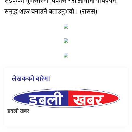
सडकको गुणस्तरमा विकास गरी आगामी पाँचवर्षमा
समृद्ध शहर बनाउने बताउनुभयो । (रासस)
लेखकको बारेमा
डबली खबर