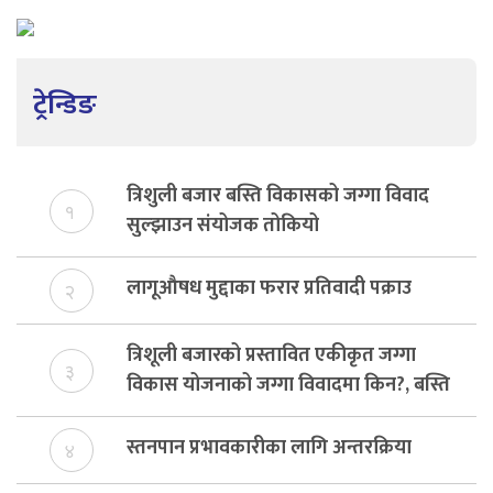
ट्रेन्डिङ
त्रिशुली बजार बस्ति विकासको जग्गा विवाद
१
सुल्झाउन संयोजक तोकियो
लागूऔषध मुद्दाका फरार प्रतिवादी पक्राउ
२
त्रिशूली बजारको प्रस्तावित एकीकृत जग्गा
३
विकास योजनाको जग्गा विवादमा किन?, बस्ति
विकास दर्ता नभए समिति विघटन हुने
स्तनपान प्रभावकारीका लागि अन्तरक्रिया
४