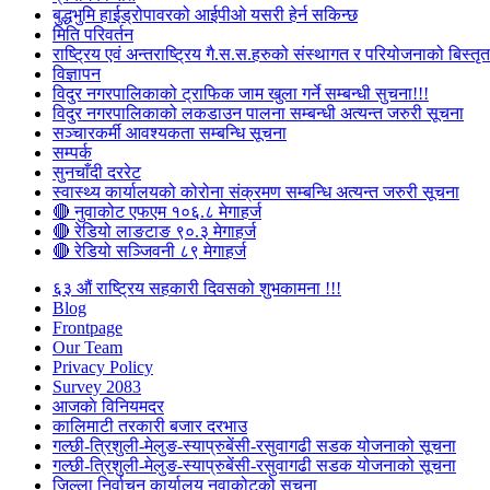
बुद्धभुमि हाईड्रोपावरको आईपीओ यसरी हेर्न सकिन्छ
मिति परिवर्तन
राष्ट्रिय एवं अन्तराष्ट्रिय गै.स.स.हरुको संस्थागत र परियोजनाको बिस्तृत 
विज्ञापन
विदुर नगरपालिकाको ट्राफिक जाम खुला गर्ने सम्बन्धी सुचना!!!
विदुर नगरपालिकाको लकडाउन पालना सम्बन्धी अत्यन्त जरुरी सूचना
सञ्चारकर्मी आवश्यकता सम्बन्धि सूचना
सम्पर्क
सुनचाँदी दररेट
स्वास्थ्य कार्यालयको कोरोना संक्रमण सम्बन्धि अत्यन्त जरुरी सूचना
🔴 नुवाकोट एफएम १०६.८ मेगाहर्ज
🔴 रेडियो लाङटाङ ९०.३ मेगाहर्ज
🔴 रेडियो सञ्जिवनी ८९ मेगाहर्ज
६३ औं राष्ट्रिय सहकारी दिवसको शुभकामना !!!
Blog
Frontpage
Our Team
Privacy Policy
Survey 2083
आजकाे विनियमदर
कालिमाटी तरकारी बजार दरभाउ
गल्छी-त्रिशुली-मेलुङ-स्याप्रुबेंसी-रसुवागढी सडक योजनाको सूचना
गल्छी-त्रिशुली-मेलुङ-स्याप्रुबेंसी-रसुवागढी सडक योजनाको सूचना
जिल्ला निर्वाचन कार्यालय नुवाकोटको सूचना