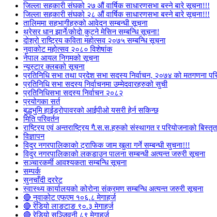
जिल्ला सहकारी संघको २७ औं वार्षिक साधारणसभा बस्ने बारे सूचना!!!
जिल्ला सहकारी संघको २८ औं वार्षिक साधारणसभा बस्ने बारे सूचना!!!
तालिममा सहभागीहरुको आवेदन सम्बन्धी सूचना
थ्रेसर धान झार्ने/काेदाे कुट्ने मेसिन सम्बन्धि सूचना!
दोश्रो राष्ट्रिय कविता महोत्सव २०७५ सम्बन्धि सूचना
नुवाकोट महोत्सव २०८० विशेषांक
नेपाल आयल निगमको सूचना
न्यूस्टार क्लबको सूचना
प्रतिनिधि सभा तथा प्रदेश सभा सदस्य निर्वाचन, २०७४ को मतगणना पर
प्रतिनिधि सभा सदस्य निर्वाचनमा उम्मेदवारहरुको सुची
प्रतिनिधिसभा सदस्य निर्वाचन २०८२
प्रयोगका सर्त
बुद्धभुमि हाईड्रोपावरको आईपीओ यसरी हेर्न सकिन्छ
मिति परिवर्तन
राष्ट्रिय एवं अन्तराष्ट्रिय गै.स.स.हरुको संस्थागत र परियोजनाको बिस्तृत 
विज्ञापन
विदुर नगरपालिकाको ट्राफिक जाम खुला गर्ने सम्बन्धी सुचना!!!
विदुर नगरपालिकाको लकडाउन पालना सम्बन्धी अत्यन्त जरुरी सूचना
सञ्चारकर्मी आवश्यकता सम्बन्धि सूचना
सम्पर्क
सुनचाँदी दररेट
स्वास्थ्य कार्यालयको कोरोना संक्रमण सम्बन्धि अत्यन्त जरुरी सूचना
🔴 नुवाकोट एफएम १०६.८ मेगाहर्ज
🔴 रेडियो लाङटाङ ९०.३ मेगाहर्ज
🔴 रेडियो सञ्जिवनी ८९ मेगाहर्ज