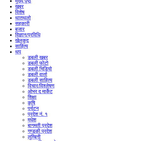
मुख्य पृष्ठ
खबर
विशेष
थातथलो
सहकारी
बजार
विज्ञान/प्रविधि
खेलकुद
साहित्य
थप
डबली खबर
डबली फोटो
डबली भिडियो
डबली वार्ता
डबली साहित्य
विचार/विश्‍लेषण
ओभर द मार्केट
शिक्षा
कृषि
पर्यटन
प्रदेश नं. १
मधेश
बागमती प्रदेश
गण्डकी प्रदेश
लुम्बिनी