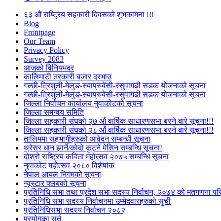
६३ औं राष्ट्रिय सहकारी दिवसको शुभकामना !!!
Blog
Frontpage
Our Team
Privacy Policy
Survey 2083
आजकाे विनियमदर
कालिमाटी तरकारी बजार दरभाउ
गल्छी-त्रिशुली-मेलुङ-स्याप्रुबेंसी-रसुवागढी सडक योजनाको सूचना
गल्छी-त्रिशुली-मेलुङ-स्याप्रुबेंसी-रसुवागढी सडक योजनाको सूचना
जिल्ला निर्वाचन कार्यालय नुवाकोटको सूचना
जिल्ला समन्वय समिति
जिल्ला सहकारी संघको २७ औं वार्षिक साधारणसभा बस्ने बारे सूचना!!!
जिल्ला सहकारी संघको २८ औं वार्षिक साधारणसभा बस्ने बारे सूचना!!!
तालिममा सहभागीहरुको आवेदन सम्बन्धी सूचना
थ्रेसर धान झार्ने/काेदाे कुट्ने मेसिन सम्बन्धि सूचना!
दोश्रो राष्ट्रिय कविता महोत्सव २०७५ सम्बन्धि सूचना
नुवाकोट महोत्सव २०८० विशेषांक
नेपाल आयल निगमको सूचना
न्यूस्टार क्लबको सूचना
प्रतिनिधि सभा तथा प्रदेश सभा सदस्य निर्वाचन, २०७४ को मतगणना पर
प्रतिनिधि सभा सदस्य निर्वाचनमा उम्मेदवारहरुको सुची
प्रतिनिधिसभा सदस्य निर्वाचन २०८२
प्रयोगका सर्त