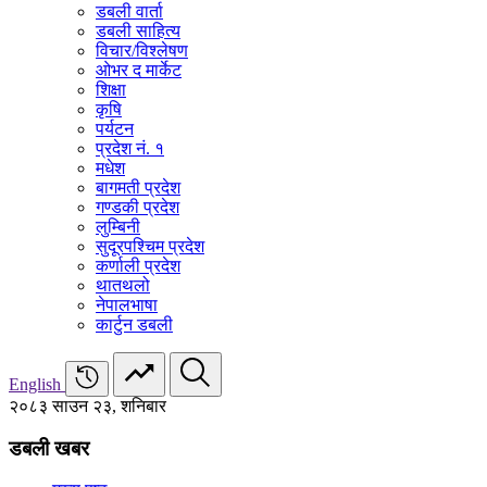
डबली वार्ता
डबली साहित्य
विचार/विश्‍लेषण
ओभर द मार्केट
शिक्षा
कृषि
पर्यटन
प्रदेश नं. १
मधेश
बागमती प्रदेश
गण्डकी प्रदेश
लुम्बिनी
सुदूरपश्चिम प्रदेश
कर्णाली प्रदेश
थातथलो
नेपालभाषा
कार्टुन डबली
English
२०८३ साउन २३, शनिबार
डबली खबर