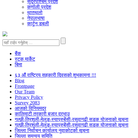
सुदूरपश्चिम प्रदेश
कर्णाली प्रदेश
थातथलो
नेपालभाषा
कार्टुन डबली
बैंक
स्टक मार्केट
बिमा
६३ औं राष्ट्रिय सहकारी दिवसको शुभकामना !!!
Blog
Frontpage
Our Team
Privacy Policy
Survey 2083
आजकाे विनियमदर
कालिमाटी तरकारी बजार दरभाउ
गल्छी-त्रिशुली-मेलुङ-स्याप्रुबेंसी-रसुवागढी सडक योजनाको सूचना
गल्छी-त्रिशुली-मेलुङ-स्याप्रुबेंसी-रसुवागढी सडक योजनाको सूचना
जिल्ला निर्वाचन कार्यालय नुवाकोटको सूचना
जिल्ला समन्वय समिति