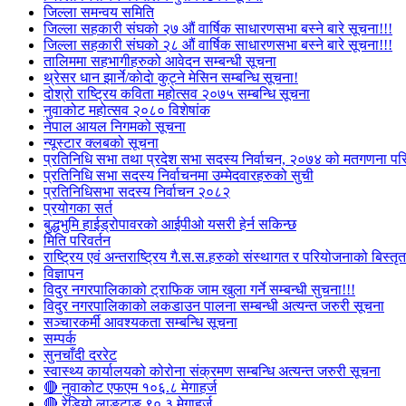
जिल्ला समन्वय समिति
जिल्ला सहकारी संघको २७ औं वार्षिक साधारणसभा बस्ने बारे सूचना!!!
जिल्ला सहकारी संघको २८ औं वार्षिक साधारणसभा बस्ने बारे सूचना!!!
तालिममा सहभागीहरुको आवेदन सम्बन्धी सूचना
थ्रेसर धान झार्ने/काेदाे कुट्ने मेसिन सम्बन्धि सूचना!
दोश्रो राष्ट्रिय कविता महोत्सव २०७५ सम्बन्धि सूचना
नुवाकोट महोत्सव २०८० विशेषांक
नेपाल आयल निगमको सूचना
न्यूस्टार क्लबको सूचना
प्रतिनिधि सभा तथा प्रदेश सभा सदस्य निर्वाचन, २०७४ को मतगणना पर
प्रतिनिधि सभा सदस्य निर्वाचनमा उम्मेदवारहरुको सुची
प्रतिनिधिसभा सदस्य निर्वाचन २०८२
प्रयोगका सर्त
बुद्धभुमि हाईड्रोपावरको आईपीओ यसरी हेर्न सकिन्छ
मिति परिवर्तन
राष्ट्रिय एवं अन्तराष्ट्रिय गै.स.स.हरुको संस्थागत र परियोजनाको बिस्तृत 
विज्ञापन
विदुर नगरपालिकाको ट्राफिक जाम खुला गर्ने सम्बन्धी सुचना!!!
विदुर नगरपालिकाको लकडाउन पालना सम्बन्धी अत्यन्त जरुरी सूचना
सञ्चारकर्मी आवश्यकता सम्बन्धि सूचना
सम्पर्क
सुनचाँदी दररेट
स्वास्थ्य कार्यालयको कोरोना संक्रमण सम्बन्धि अत्यन्त जरुरी सूचना
🔴 नुवाकोट एफएम १०६.८ मेगाहर्ज
🔴 रेडियो लाङटाङ ९०.३ मेगाहर्ज