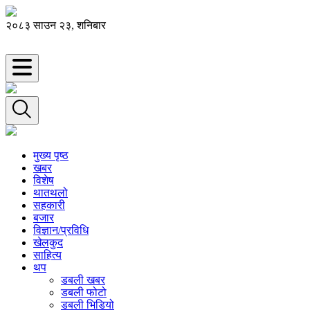
२०८३ साउन २३, शनिबार
मुख्य पृष्ठ
खबर
विशेष
थातथलो
सहकारी
बजार
विज्ञान/प्रविधि
खेलकुद
साहित्य
थप
डबली खबर
डबली फोटो
डबली भिडियो