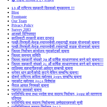
६३ औं राष्ट्रिय सहकारी दिवसको शुभकामना !!!
Blog
Frontpage
Our Team
Privacy Policy
Survey 2083
आजकाे विनियमदर
कालिमाटी तरकारी बजार दरभाउ
गल्छी-त्रिशुली-मेलुङ-स्याप्रुबेंसी-रसुवागढी सडक योजनाको सूचना
गल्छी-त्रिशुली-मेलुङ-स्याप्रुबेंसी-रसुवागढी सडक योजनाको सूचना
जिल्ला निर्वाचन कार्यालय नुवाकोटको सूचना
जिल्ला समन्वय समिति
जिल्ला सहकारी संघको २७ औं वार्षिक साधारणसभा बस्ने बारे सूचना!!!
जिल्ला सहकारी संघको २८ औं वार्षिक साधारणसभा बस्ने बारे सूचना!!!
तालिममा सहभागीहरुको आवेदन सम्बन्धी सूचना
थ्रेसर धान झार्ने/काेदाे कुट्ने मेसिन सम्बन्धि सूचना!
दोश्रो राष्ट्रिय कविता महोत्सव २०७५ सम्बन्धि सूचना
नुवाकोट महोत्सव २०८० विशेषांक
नेपाल आयल निगमको सूचना
न्यूस्टार क्लबको सूचना
प्रतिनिधि सभा तथा प्रदेश सभा सदस्य निर्वाचन, २०७४ को मतगणना
परिणाम
प्रतिनिधि सभा सदस्य निर्वाचनमा उम्मेदवारहरुको सुची
प्रतिनिधिसभा सदस्य निर्वाचन २०८२