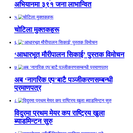
अभियानमा ३९१ जना लाभान्वित
५
चोटिला मुक्तकहरू
६
‘आधारभूत मौरीपालन सिकाई’ पुस्तक विमोचन
७
अब ‘नागरिक एप’बाटै पञ्जीकरणसम्बन्धी
प्रमाणपत्र
८
विदुरमा प्रथम मेयर कप राष्ट्रिय खुला
ब्याडमिन्टन सुरु