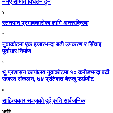
नभए समिति विघटन हुने
४
स्तनपान प्रभावकारीका लागि अन्तरक्रिया
५
नुवाकोटमा एक हजारभन्दा बढी उपकरण र सिँचाइ
पूर्वाधार निर्माण
६
भू-प्रशासन कार्यालय नुवाकोटमा १० करोडभन्दा बढी
राजस्व संकलन, ७४ प्रतिशत बेरुजु फर्छयौट
७
साहित्यकार सञ्जुको दुई कृति सार्वजनिक
भर्खरै