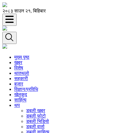
२०८३ साउन २१, बिहिबार
मुख्य पृष्ठ
खबर
विशेष
थातथलो
सहकारी
बजार
विज्ञान/प्रविधि
खेलकुद
साहित्य
थप
डबली खबर
डबली फोटो
डबली भिडियो
डबली वार्ता
डबली साहित्य