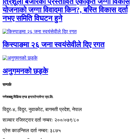
त्रिशूली बजारको प्रस्तावित एकीकृत जग्गा विकास
योजनाको जग्गा विवादमा किन?, बस्ति विकास दर्ता
नभए समिति विघटन हुने
किस्पाङमा २६ जना स्वयंसेवीले दिए रगत
अनुगमनको छड्के
सम्पर्क
गणेशबाबु मिडिया एण्ड इन्टरटेन्टमेन्ट प्रा.लि.
विदुर-४, विदुर, नुवाकोट, बागमती प्रदेश, नेपाल
सञ्चार रजिस्ट्रार दर्ता नम्बरः २००/०७९/८०
प्रेस काउन्सिल दर्ता नम्बर: ३८७५