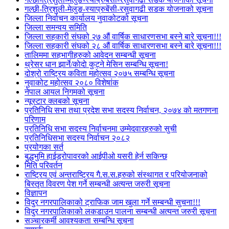
गल्छी-त्रिशुली-मेलुङ-स्याप्रुबेंसी-रसुवागढी सडक योजनाको सूचना
जिल्ला निर्वाचन कार्यालय नुवाकोटको सूचना
जिल्ला समन्वय समिति
जिल्ला सहकारी संघको २७ औं वार्षिक साधारणसभा बस्ने बारे सूचना!!!
जिल्ला सहकारी संघको २८ औं वार्षिक साधारणसभा बस्ने बारे सूचना!!!
तालिममा सहभागीहरुको आवेदन सम्बन्धी सूचना
थ्रेसर धान झार्ने/काेदाे कुट्ने मेसिन सम्बन्धि सूचना!
दोश्रो राष्ट्रिय कविता महोत्सव २०७५ सम्बन्धि सूचना
नुवाकोट महोत्सव २०८० विशेषांक
नेपाल आयल निगमको सूचना
न्यूस्टार क्लबको सूचना
प्रतिनिधि सभा तथा प्रदेश सभा सदस्य निर्वाचन, २०७४ को मतगणना
परिणाम
प्रतिनिधि सभा सदस्य निर्वाचनमा उम्मेदवारहरुको सुची
प्रतिनिधिसभा सदस्य निर्वाचन २०८२
प्रयोगका सर्त
बुद्धभुमि हाईड्रोपावरको आईपीओ यसरी हेर्न सकिन्छ
मिति परिवर्तन
राष्ट्रिय एवं अन्तराष्ट्रिय गै.स.स.हरुको संस्थागत र परियोजनाको
बिस्तृत विवरण पेश गर्ने सम्बन्धी अत्यन्त जरुरी सूचना
विज्ञापन
विदुर नगरपालिकाको ट्राफिक जाम खुला गर्ने सम्बन्धी सुचना!!!
विदुर नगरपालिकाको लकडाउन पालना सम्बन्धी अत्यन्त जरुरी सूचना
सञ्चारकर्मी आवश्यकता सम्बन्धि सूचना