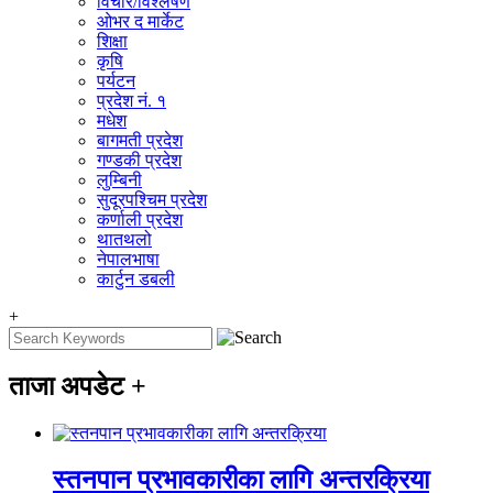
विचार/विश्‍लेषण
ओभर द मार्केट
शिक्षा
कृषि
पर्यटन
प्रदेश नं. १
मधेश
बागमती प्रदेश
गण्डकी प्रदेश
लुम्बिनी
सुदूरपश्चिम प्रदेश
कर्णाली प्रदेश
थातथलो
नेपालभाषा
कार्टुन डबली
+
ताजा अपडेट
+
स्तनपान प्रभावकारीका लागि अन्तरक्रिया