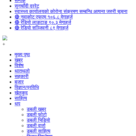
सम्पर्क
सुनचाँदी दररेट
स्वास्थ्य कार्यालयको कोरोना संक्रमण सम्बन्धि अत्यन्त जरुरी सूचना
🔴 नुवाकोट एफएम १०६.८ मेगाहर्ज
🔴 रेडियो लाङटाङ ९०.३ मेगाहर्ज
🔴 रेडियो सञ्जिवनी ८९ मेगाहर्ज
+
मुख्य पृष्ठ
खबर
विशेष
थातथलो
सहकारी
बजार
विज्ञान/प्रविधि
खेलकुद
साहित्य
थप
डबली खबर
डबली फोटो
डबली भिडियो
डबली वार्ता
डबली साहित्य