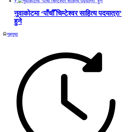
९
नुवाकोटमा ‘पाँचौँ चिम्टेश्वर साहित्य पदयात्रा’
हुने
गृहपृष्ठ