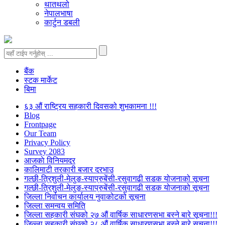
थातथलो
नेपालभाषा
कार्टुन डबली
बैंक
स्टक मार्केट
बिमा
६३ औं राष्ट्रिय सहकारी दिवसको शुभकामना !!!
Blog
Frontpage
Our Team
Privacy Policy
Survey 2083
आजकाे विनियमदर
कालिमाटी तरकारी बजार दरभाउ
गल्छी-त्रिशुली-मेलुङ-स्याप्रुबेंसी-रसुवागढी सडक योजनाको सूचना
गल्छी-त्रिशुली-मेलुङ-स्याप्रुबेंसी-रसुवागढी सडक योजनाको सूचना
जिल्ला निर्वाचन कार्यालय नुवाकोटको सूचना
जिल्ला समन्वय समिति
जिल्ला सहकारी संघको २७ औं वार्षिक साधारणसभा बस्ने बारे सूचना!!!
जिल्ला सहकारी संघको २८ औं वार्षिक साधारणसभा बस्ने बारे सूचना!!!