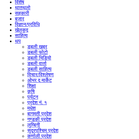
विशेष
थातथलो
सहकारी
बजार
विज्ञान/प्रविधि
खेलकुद
साहित्य
थप
डबली खबर
डबली फोटो
डबली भिडियो
डबली वार्ता
डबली साहित्य
विचार/विश्‍लेषण
ओभर द मार्केट
शिक्षा
कृषि
पर्यटन
प्रदेश नं. १
मधेश
बागमती प्रदेश
गण्डकी प्रदेश
लुम्बिनी
सुदूरपश्चिम प्रदेश
कर्णाली प्रदेश