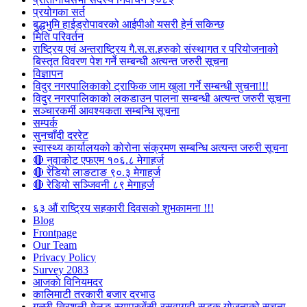
प्रयोगका सर्त
बुद्धभुमि हाईड्रोपावरको आईपीओ यसरी हेर्न सकिन्छ
मिति परिवर्तन
राष्ट्रिय एवं अन्तराष्ट्रिय गै.स.स.हरुको संस्थागत र परियोजनाको
बिस्तृत विवरण पेश गर्ने सम्बन्धी अत्यन्त जरुरी सूचना
विज्ञापन
विदुर नगरपालिकाको ट्राफिक जाम खुला गर्ने सम्बन्धी सुचना!!!
विदुर नगरपालिकाको लकडाउन पालना सम्बन्धी अत्यन्त जरुरी सूचना
सञ्चारकर्मी आवश्यकता सम्बन्धि सूचना
सम्पर्क
सुनचाँदी दररेट
स्वास्थ्य कार्यालयको कोरोना संक्रमण सम्बन्धि अत्यन्त जरुरी सूचना
🔴 नुवाकोट एफएम १०६.८ मेगाहर्ज
🔴 रेडियो लाङटाङ ९०.३ मेगाहर्ज
🔴 रेडियो सञ्जिवनी ८९ मेगाहर्ज
६३ औं राष्ट्रिय सहकारी दिवसको शुभकामना !!!
Blog
Frontpage
Our Team
Privacy Policy
Survey 2083
आजकाे विनियमदर
कालिमाटी तरकारी बजार दरभाउ
गल्छी-त्रिशुली-मेलुङ-स्याप्रुबेंसी-रसुवागढी सडक योजनाको सूचना