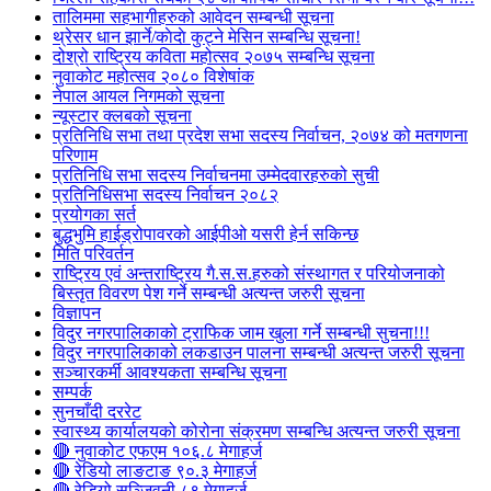
तालिममा सहभागीहरुको आवेदन सम्बन्धी सूचना
थ्रेसर धान झार्ने/काेदाे कुट्ने मेसिन सम्बन्धि सूचना!
दोश्रो राष्ट्रिय कविता महोत्सव २०७५ सम्बन्धि सूचना
नुवाकोट महोत्सव २०८० विशेषांक
नेपाल आयल निगमको सूचना
न्यूस्टार क्लबको सूचना
प्रतिनिधि सभा तथा प्रदेश सभा सदस्य निर्वाचन, २०७४ को मतगणना
परिणाम
प्रतिनिधि सभा सदस्य निर्वाचनमा उम्मेदवारहरुको सुची
प्रतिनिधिसभा सदस्य निर्वाचन २०८२
प्रयोगका सर्त
बुद्धभुमि हाईड्रोपावरको आईपीओ यसरी हेर्न सकिन्छ
मिति परिवर्तन
राष्ट्रिय एवं अन्तराष्ट्रिय गै.स.स.हरुको संस्थागत र परियोजनाको
बिस्तृत विवरण पेश गर्ने सम्बन्धी अत्यन्त जरुरी सूचना
विज्ञापन
विदुर नगरपालिकाको ट्राफिक जाम खुला गर्ने सम्बन्धी सुचना!!!
विदुर नगरपालिकाको लकडाउन पालना सम्बन्धी अत्यन्त जरुरी सूचना
सञ्चारकर्मी आवश्यकता सम्बन्धि सूचना
सम्पर्क
सुनचाँदी दररेट
स्वास्थ्य कार्यालयको कोरोना संक्रमण सम्बन्धि अत्यन्त जरुरी सूचना
🔴 नुवाकोट एफएम १०६.८ मेगाहर्ज
🔴 रेडियो लाङटाङ ९०.३ मेगाहर्ज
🔴 रेडियो सञ्जिवनी ८९ मेगाहर्ज