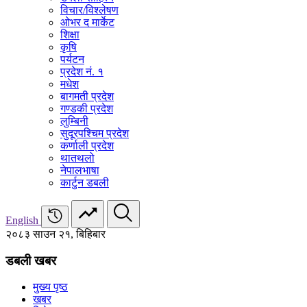
विचार/विश्‍लेषण
ओभर द मार्केट
शिक्षा
कृषि
पर्यटन
प्रदेश नं. १
मधेश
बागमती प्रदेश
गण्डकी प्रदेश
लुम्बिनी
सुदूरपश्चिम प्रदेश
कर्णाली प्रदेश
थातथलो
नेपालभाषा
कार्टुन डबली
English
२०८३ साउन २१, बिहिबार
डबली खबर
मुख्य पृष्ठ
खबर