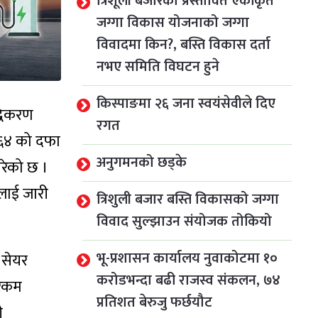
त्रिशूली बजारको प्रस्तावित एकीकृत
जग्गा विकास योजनाको जग्गा
विवादमा किन?, बस्ति विकास दर्ता
नभए समिति विघटन हुने
किस्पाङमा २६ जना स्वयंसेवीले दिए
्धिकरण
रगत
०६४ को दफा
अनुगमनको छड्के
रेको छ ।
लाई जारी
त्रिशुली बजार बस्ति विकासको जग्गा
विवाद सुल्झाउन संयोजक तोकियो
भू-प्रशासन कार्यालय नुवाकोटमा १०
 सेयर
करोडभन्दा बढी राजस्व संकलन, ७४
 रकम
प्रतिशत बेरुजु फर्छयौट
ी