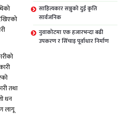
ाथिको
साहित्यकार सञ्जुको दुई कृति
सार्वजनिक
 देखिएको
ारी
नुवाकोटमा एक हजारभन्दा बढी
उपकरण र सिँचाइ पूर्वाधार निर्माण
कारीको
नकारी
एको
कारी तथा
लो धन
रण लागू