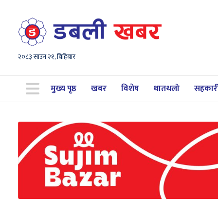
२०८३ साउन २१, बिहिबार
मुख्य पृष्ठ
खबर
विशेष
थातथलो
सहकार