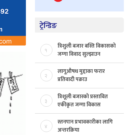
ट्रेन्डिङ
त्रिशुली बजार बस्ति विकासको
१
जग्गा विवाद सुल्झाउन
संयोजक तोकियो
लागूऔषध मुद्दाका फरार
२
प्रतिवादी पक्राउ
त्रिशूली बजारको प्रस्तावित
३
एकीकृत जग्गा विकास
योजनाको जग्गा विवादमा
किन?, बस्ति विकास दर्ता नभए
स्तनपान प्रभावकारीका लागि
४
समिति विघटन हुने
अन्तरक्रिया