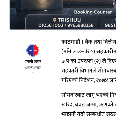
काठमाडौं । बैंक तथा वित्ती
(मनि लाउन्डरिङ) सहकारीम
७ प को उपदफा (२) ले दिएक
डबली खबर
८ साल अगाडी
सहकारी विभागले सोमबारबाट
गरिएको निर्देशन, २०७४ जा
सोमबारबाट लागू भएको निर्
खरिद, बचत जम्मा, ऋणको साँ
भुक्तानी गर्दा सम्बन्धीत सद