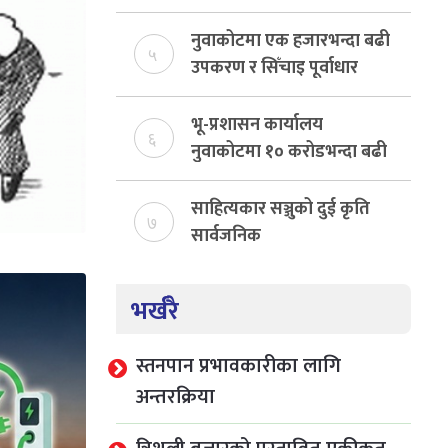
नुवाकोटमा एक हजारभन्दा बढी
५
उपकरण र सिँचाइ पूर्वाधार
निर्माण
भू-प्रशासन कार्यालय
६
नुवाकोटमा १० करोडभन्दा बढी
राजस्व संकलन, ७४ प्रतिशत
बेरुजु फर्छयौट
साहित्यकार सञ्जुको दुई कृति
७
सार्वजनिक
भर्खरै
स्तनपान प्रभावकारीका लागि
अन्तरक्रिया