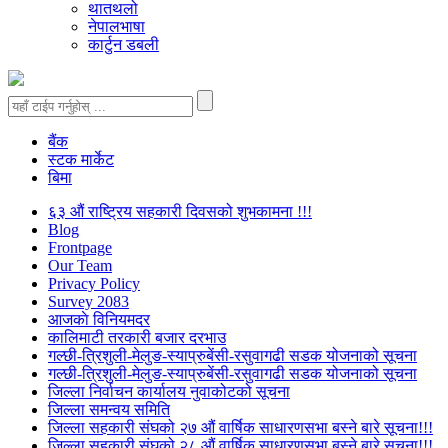
थातथलो
नेपालभाषा
कार्टुन डबली
बैंक
स्टक मार्केट
बिमा
६३ औं राष्ट्रिय सहकारी दिवसको शुभकामना !!!
Blog
Frontpage
Our Team
Privacy Policy
Survey 2083
आजकाे विनियमदर
कालिमाटी तरकारी बजार दरभाउ
गल्छी-त्रिशुली-मेलुङ-स्याप्रुबेंसी-रसुवागढी सडक योजनाको सूचना
गल्छी-त्रिशुली-मेलुङ-स्याप्रुबेंसी-रसुवागढी सडक योजनाको सूचना
जिल्ला निर्वाचन कार्यालय नुवाकोटको सूचना
जिल्ला समन्वय समिति
जिल्ला सहकारी संघको २७ औं वार्षिक साधारणसभा बस्ने बारे सूचना!!!
जिल्ला सहकारी संघको २८ औं वार्षिक साधारणसभा बस्ने बारे सूचना!!!