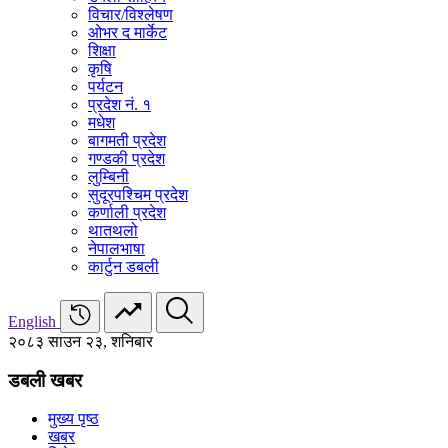
विचार/विश्‍लेषण
ओभर द मार्केट
शिक्षा
कृषि
पर्यटन
प्रदेश नं. १
मधेश
बागमती प्रदेश
गण्डकी प्रदेश
लुम्बिनी
सुदूरपश्चिम प्रदेश
कर्णाली प्रदेश
थातथलो
नेपालभाषा
कार्टुन डबली
English
२०८३ साउन २३, शनिबार
डबली खबर
मुख्य पृष्ठ
खबर