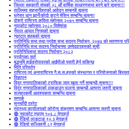
जिल्ला सहकारी संघको २८ औं वार्षिक साधारणसभा बस्ने बारे सूचना!!!
तालिममा सहभागीहरुको आवेदन सम्बन्धी सूचना
थ्रेसर धान झार्ने/काेदाे कुट्ने मेसिन सम्बन्धि सूचना!
दोश्रो राष्ट्रिय कविता महोत्सव २०७५ सम्बन्धि सूचना
नुवाकोट महोत्सव २०८० विशेषांक
नेपाल आयल निगमको सूचना
न्यूस्टार क्लबको सूचना
प्रतिनिधि सभा तथा प्रदेश सभा सदस्य निर्वाचन, २०७४ को मतगणना पर
प्रतिनिधि सभा सदस्य निर्वाचनमा उम्मेदवारहरुको सुची
प्रतिनिधिसभा सदस्य निर्वाचन २०८२
प्रयोगका सर्त
बुद्धभुमि हाईड्रोपावरको आईपीओ यसरी हेर्न सकिन्छ
मिति परिवर्तन
राष्ट्रिय एवं अन्तराष्ट्रिय गै.स.स.हरुको संस्थागत र परियोजनाको बिस्तृत 
विज्ञापन
विदुर नगरपालिकाको ट्राफिक जाम खुला गर्ने सम्बन्धी सुचना!!!
विदुर नगरपालिकाको लकडाउन पालना सम्बन्धी अत्यन्त जरुरी सूचना
सञ्चारकर्मी आवश्यकता सम्बन्धि सूचना
सम्पर्क
सुनचाँदी दररेट
स्वास्थ्य कार्यालयको कोरोना संक्रमण सम्बन्धि अत्यन्त जरुरी सूचना
🔴 नुवाकोट एफएम १०६.८ मेगाहर्ज
🔴 रेडियो लाङटाङ ९०.३ मेगाहर्ज
🔴 रेडियो सञ्जिवनी ८९ मेगाहर्ज