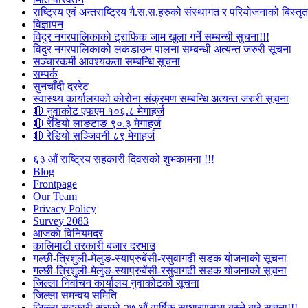
राष्ट्रिय एवं अन्तराष्ट्रिय गै.स.स.हरुको संस्थागत र परियोजनाको बिस्तृत 
विज्ञापन
विदुर नगरपालिकाको ट्राफिक जाम खुला गर्ने सम्बन्धी सुचना!!!
विदुर नगरपालिकाको लकडाउन पालना सम्बन्धी अत्यन्त जरुरी सूचना
सञ्चारकर्मी आवश्यकता सम्बन्धि सूचना
सम्पर्क
सुनचाँदी दररेट
स्वास्थ्य कार्यालयको कोरोना संक्रमण सम्बन्धि अत्यन्त जरुरी सूचना
🔴 नुवाकोट एफएम १०६.८ मेगाहर्ज
🔴 रेडियो लाङटाङ ९०.३ मेगाहर्ज
🔴 रेडियो सञ्जिवनी ८९ मेगाहर्ज
६३ औं राष्ट्रिय सहकारी दिवसको शुभकामना !!!
Blog
Frontpage
Our Team
Privacy Policy
Survey 2083
आजकाे विनियमदर
कालिमाटी तरकारी बजार दरभाउ
गल्छी-त्रिशुली-मेलुङ-स्याप्रुबेंसी-रसुवागढी सडक योजनाको सूचना
गल्छी-त्रिशुली-मेलुङ-स्याप्रुबेंसी-रसुवागढी सडक योजनाको सूचना
जिल्ला निर्वाचन कार्यालय नुवाकोटको सूचना
जिल्ला समन्वय समिति
जिल्ला सहकारी संघको २७ औं वार्षिक साधारणसभा बस्ने बारे सूचना!!!