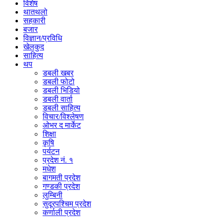
विशेष
थातथलो
सहकारी
बजार
विज्ञान/प्रविधि
खेलकुद
साहित्य
थप
डबली खबर
डबली फोटो
डबली भिडियो
डबली वार्ता
डबली साहित्य
विचार/विश्‍लेषण
ओभर द मार्केट
शिक्षा
कृषि
पर्यटन
प्रदेश नं. १
मधेश
बागमती प्रदेश
गण्डकी प्रदेश
लुम्बिनी
सुदूरपश्चिम प्रदेश
कर्णाली प्रदेश