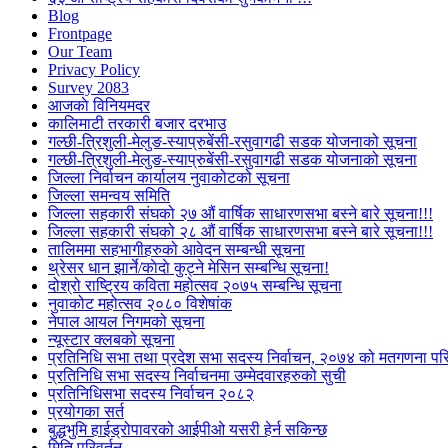
Blog
Frontpage
Our Team
Privacy Policy
Survey 2083
आजकाे विनियमदर
कालिमाटी तरकारी बजार दरभाउ
गल्छी-त्रिशुली-मेलुङ-स्याप्रुबेंसी-रसुवागढी सडक योजनाको सूचना
गल्छी-त्रिशुली-मेलुङ-स्याप्रुबेंसी-रसुवागढी सडक योजनाको सूचना
जिल्ला निर्वाचन कार्यालय नुवाकोटको सूचना
जिल्ला समन्वय समिति
जिल्ला सहकारी संघको २७ औं वार्षिक साधारणसभा बस्ने बारे सूचना!!!
जिल्ला सहकारी संघको २८ औं वार्षिक साधारणसभा बस्ने बारे सूचना!!!
तालिममा सहभागीहरुको आवेदन सम्बन्धी सूचना
थ्रेसर धान झार्ने/काेदाे कुट्ने मेसिन सम्बन्धि सूचना!
दोश्रो राष्ट्रिय कविता महोत्सव २०७५ सम्बन्धि सूचना
नुवाकोट महोत्सव २०८० विशेषांक
नेपाल आयल निगमको सूचना
न्यूस्टार क्लबको सूचना
प्रतिनिधि सभा तथा प्रदेश सभा सदस्य निर्वाचन, २०७४ को मतगणना पर
प्रतिनिधि सभा सदस्य निर्वाचनमा उम्मेदवारहरुको सुची
प्रतिनिधिसभा सदस्य निर्वाचन २०८२
प्रयोगका सर्त
बुद्धभुमि हाईड्रोपावरको आईपीओ यसरी हेर्न सकिन्छ
मिति परिवर्तन