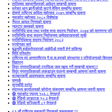
तालिममा सहभागीहरुको आवेदन सम्बन्धी सूचना
थ्रेसर धान झार्ने/काेदाे कुट्ने मेसिन सम्बन्धि सूचना!
दोश्रो राष्ट्रिय कविता महोत्सव २०७५ सम्बन्धि सूचना
नुवाकोट महोत्सव २०८० विशेषांक
नेपाल आयल निगमको सूचना
न्यूस्टार क्लबको सूचना
प्रतिनिधि सभा तथा प्रदेश सभा सदस्य निर्वाचन, २०७४ को मतगणना पर
प्रतिनिधि सभा सदस्य निर्वाचनमा उम्मेदवारहरुको सुची
प्रतिनिधिसभा सदस्य निर्वाचन २०८२
प्रयोगका सर्त
बुद्धभुमि हाईड्रोपावरको आईपीओ यसरी हेर्न सकिन्छ
मिति परिवर्तन
राष्ट्रिय एवं अन्तराष्ट्रिय गै.स.स.हरुको संस्थागत र परियोजनाको बिस्तृत 
विज्ञापन
विदुर नगरपालिकाको ट्राफिक जाम खुला गर्ने सम्बन्धी सुचना!!!
विदुर नगरपालिकाको लकडाउन पालना सम्बन्धी अत्यन्त जरुरी सूचना
सञ्चारकर्मी आवश्यकता सम्बन्धि सूचना
सम्पर्क
सुनचाँदी दररेट
स्वास्थ्य कार्यालयको कोरोना संक्रमण सम्बन्धि अत्यन्त जरुरी सूचना
🔴 नुवाकोट एफएम १०६.८ मेगाहर्ज
🔴 रेडियो लाङटाङ ९०.३ मेगाहर्ज
🔴 रेडियो सञ्जिवनी ८९ मेगाहर्ज
६३ औं राष्ट्रिय सहकारी दिवसको शुभकामना !!!