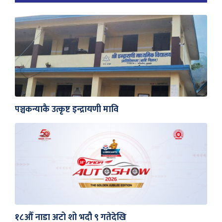
पञ्चकन्याकै उत्कृष्ट इन्द्रायणी मावि
१८औँ नाडा अटो शो भदौ ९ गतेदेखि