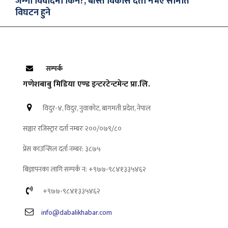
जग्गा विवादमा किन?, बस्ति विकास दर्ता नभए समिति
विघटन हुने
सम्पर्क
गणेशबाबु मिडिया एण्ड इन्टरटेन्टमेन्ट प्रा.लि.
विदुर-४, विदुर, नुवाकोट, बागमती प्रदेश, नेपाल
सञ्चार रजिस्ट्रार दर्ता नम्बरः २००/०७९/८०
प्रेस काउन्सिल दर्ता नम्बर: ३८७५
बिज्ञापनका लागि सम्पर्क न: +९७७-९८४१३३५४६२
+९७७-९८४१३३५४६२
info@dabalikhabar.com