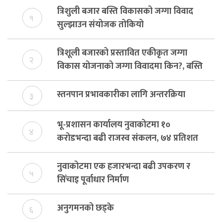
त्रिशुली बजार बस्ति विकासको जग्गा विवाद
१
सुल्झाउन संयोजक तोकियो
त्रिशूली बजारको प्रस्तावित एकीकृत जग्गा
२
विकास योजनाको जग्गा विवादमा किन?, बस्ति
विकास दर्ता नभए समिति विघटन हुने
स्तनपान प्रभावकारीका लागि अन्तरक्रिया
३
भू-प्रशासन कार्यालय नुवाकोटमा १०
४
करोडभन्दा बढी राजस्व संकलन, ७४ प्रतिशत
बेरुजु फर्छयौट
नुवाकोटमा एक हजारभन्दा बढी उपकरण र
५
सिँचाइ पूर्वाधार निर्माण
अनुगमनको छड्के
६