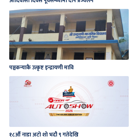
आदिवासी दिवस पूर्वसन्ध्यामा दीप प्रज्वलन
पञ्चकन्याकै उत्कृष्ट इन्द्रायणी मावि
१८औँ नाडा अटो शो भदौ ९ गतेदेखि