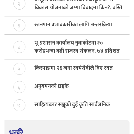
२
विकास योजनाको जग्गा विवादमा किन?, बस्ति
विकास दर्ता नभए समिति विघटन हुने
स्तनपान प्रभावकारीका लागि अन्तरक्रिया
३
भू-प्रशासन कार्यालय नुवाकोटमा १०
४
करोडभन्दा बढी राजस्व संकलन, ७४ प्रतिशत
बेरुजु फर्छयौट
किस्पाङमा २६ जना स्वयंसेवीले दिए रगत
५
अनुगमनको छड्के
६
साहित्यकार सञ्जुको दुई कृति सार्वजनिक
७
भर्खरै