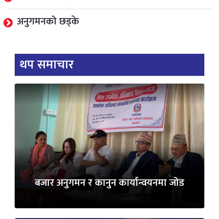
अनुगमनको छड्के
थप समाचार
बजार अनुगमन र कानुन कार्यान्वयनमा जोड