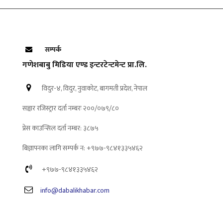
सम्पर्क
गणेशबाबु मिडिया एण्ड इन्टरटेन्टमेन्ट प्रा.लि.
विदुर-४, विदुर, नुवाकोट, बागमती प्रदेश, नेपाल
सञ्चार रजिस्ट्रार दर्ता नम्बरः २००/०७९/८०
प्रेस काउन्सिल दर्ता नम्बर: ३८७५
बिज्ञापनका लागि सम्पर्क न: +९७७-९८४१३३५४६२
+९७७-९८४१३३५४६२
info@dabalikhabar.com