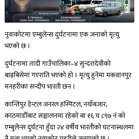
नुवाकोटमा एम्बुलेन्स दुर्घटनामा एक जनाको मृत्‍यु
भएको छ ।
दुर्घटनामा तादी गाउँपालिका–४ सुन्दरादेवीको
बाह्रबिसेमा गएराति भएको हो । मृत्‍यु हुनेमा मकवानपुर
मनहरीका सन्दीप भारती छन ।
कान्तिपुर डेन्टल जनरल हस्पिटल, नयाँबजार,
काठमाडौँबाट सञ्चालनमा रहेको बा १६ च ८९७ नंं को
एम्बुलेन्स दुर्घटना हुँदा २४ वर्षीय भारतीको घटनास्थलमा
नै मृत्यु भएको नुवाकोट प्रहरीले जनाएको छ ।