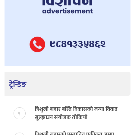
ट्रेन्डिङ
त्रिशुली बजार बस्ति विकासको जग्गा विवाद
१
सुल्झाउन संयोजक तोकियो
त्रिशूली बजारको प्रस्तावित एकीकृत जग्गा