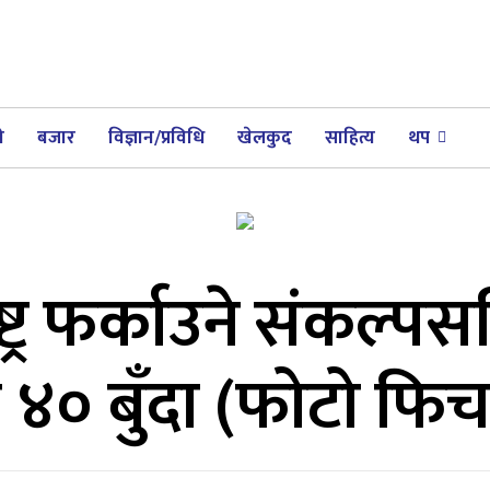
ी
बजार
विज्ञान/प्रविधि
खेलकुद
साहित्य
थप
ाष्ट्र फर्काउने संकल्प
छ ४० बुँदा (फोटो फि