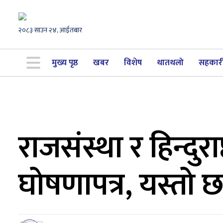
२०८३ साउन २४, आईतबार
मुख्य पृष्ठ
खबर
विशेष
थातथलो
सहकार
राजसंस्था र हिन्दुर
घोषणापत्र, यस्तो 