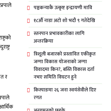
्रपाले
पञ्चकन्याकै उत्कृष्ट इन्द्रायणी मावि
१८औँ नाडा अटो शो भदौ ९ गतेदेखि
स्तनपान प्रभावकारीका लागि
ष्ट्रको
अन्तरक्रिया
ष्ट्र
त्रिशूली बजारको प्रस्तावित एकीकृत
जग्गा विकास योजनाको जग्गा
विवादमा किन?, बस्ति विकास दर्ता
ेत र
नभए समिति विघटन हुने
किस्पाङमा २६ जना स्वयंसेवीले दिए
्रपाले
रगत
 आर्थिक
अनुगमनको छड्के