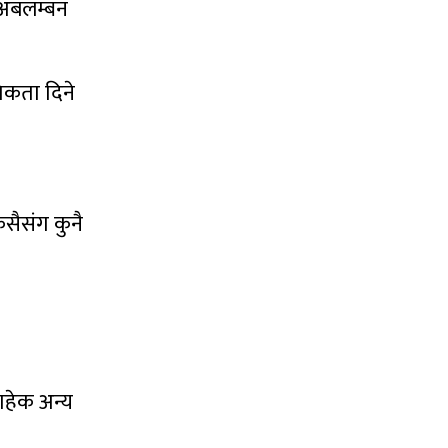
ि अबलम्बन
िकता दिने
 कसैसंग कुनै
बाहेक अन्य