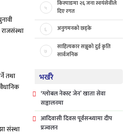
बेरुजु फर्छयौट
किस्पाङमा २६ जना स्वयंसेवीले
५
दिए रगत
ुनावी
अनुगमनको छड्के
 राजसंस्था
६
साहित्यकार सञ्जुको दुई कृति
७
सार्वजनिक
्ने तथा
भर्खरै
ंवैधानिक
‘ग्लोबल नेक्स्ट जेन’ खाता सेवा
सञ्चालनमा
आदिवासी दिवस पूर्वसन्ध्यामा दीप
प्रज्वलन
ा संस्था