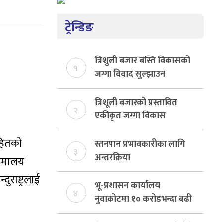
ट्रेन्डिङ
त्रिशुली बजार बस्ति विकासको
१
जग्गा विवाद सुल्झाउन
संयोजक तोकियो
त्रिशूली बजारको प्रस्तावित
२
एकीकृत जग्गा विकास
योजनाको जग्गा विवादमा
पसहितको
किन?, बस्ति विकास दर्ता नभए
स्तनपान प्रभावकारीका लागि
३
समिति विघटन हुने
अन्तरक्रिया
हिमालय
राष्ट्रलाई
भू-प्रशासन कार्यालय
४
नुवाकोटमा १० करोडभन्दा बढी
राजस्व संकलन, ७४ प्रतिशत