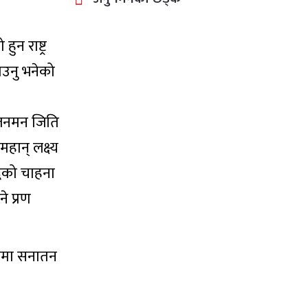
ुन राष्ट्र
ाउनु भनेको
ट जनमन जिति
हान् लक्ष्य
धिको चाहना
े प्रण
ुपमा सनातन