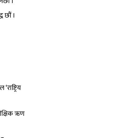
ेछौं ।
 छौं ।
‘राष्ट्रिय
 शैक्षिक ऋण