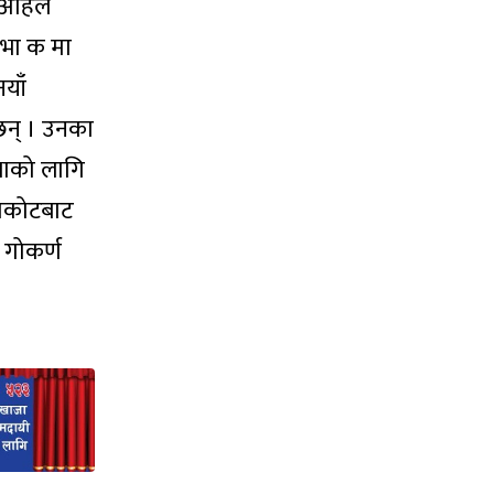
 अहिले
शसभा क मा
नयाँ
 छन् । उनका
भाको लागि
नुवाकोटबाट
 गोकर्ण