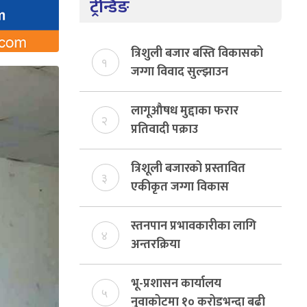
ट्रेन्डिङ
त्रिशुली बजार बस्ति विकासको
१
जग्गा विवाद सुल्झाउन
संयोजक तोकियो
लागूऔषध मुद्दाका फरार
२
प्रतिवादी पक्राउ
त्रिशूली बजारको प्रस्तावित
३
एकीकृत जग्गा विकास
योजनाको जग्गा विवादमा
किन?, बस्ति विकास दर्ता नभए
स्तनपान प्रभावकारीका लागि
४
समिति विघटन हुने
अन्तरक्रिया
भू-प्रशासन कार्यालय
५
नुवाकोटमा १० करोडभन्दा बढी