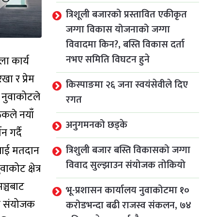
त्रिशूली बजारको प्रस्तावित एकीकृत
जग्गा विकास योजनाको जग्गा
विवादमा किन?, बस्ति विकास दर्ता
नभए समिति विघटन हुने
ला कार्य
ा र प्रेम
किस्पाङमा २६ जना स्वयंसेवीले दिए
ि नुवाकोटले
रगत
ठकले नयाँ
अनुगमनको छड्के
 गर्दै
त्रिशुली बजार बस्ति विकासको जग्गा
ेसलाई मतदान
विवाद सुल्झाउन संयोजक तोकियो
कोट क्षेत्र
मञ्चबाट
भू-प्रशासन कार्यालय नुवाकोटमा १०
ला संयोजक
करोडभन्दा बढी राजस्व संकलन, ७४