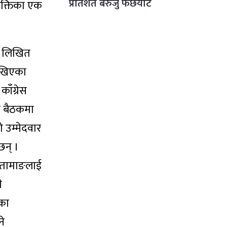
प्रतिशत बेरुजु फर्छयौट
 शक्तिका एक
ने लिखित
ेखिएका
ाँग्रेस
ाव बैठकमा
ो उम्मेदवार
छन् ।
र तामाङलाई
ी
टका
ने