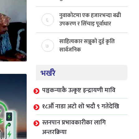
राजस्व संकलन, ७४ प्रतिशत
बेरुजु फर्छयौट
नुवाकोटमा एक हजारभन्दा बढी
६
उपकरण र सिँचाइ पूर्वाधार
निर्माण
साहित्यकार सञ्जुको दुई कृति
७
सार्वजनिक
भर्खरै
पञ्चकन्याकै उत्कृष्ट इन्द्रायणी मावि
१८औँ नाडा अटो शो भदौ ९ गतेदेखि
स्तनपान प्रभावकारीका लागि
अन्तरक्रिया