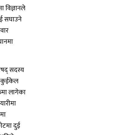
ा विज्ञानले
ाई सघाउने
दवार
यानमा
िषद् सदस्य
ण कुईकेल
्तिमा लागेका
तयारीमा
षमा
ोटमा दुई