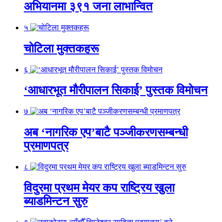
अभियानमा ३९१ जना लाभान्वित
५
चोटिला मुक्तकहरू
६
‘आधारभूत मौरीपालन सिकाई’ पुस्तक विमोचन
७
अब ‘नागरिक एप’बाटै पञ्जीकरणसम्बन्धी
प्रमाणपत्र
८
विदुरमा प्रथम मेयर कप राष्ट्रिय खुला
ब्याडमिन्टन सुरु