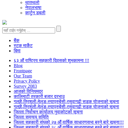
थातथलो
नेपालभाषा
कार्टुन डबली
बैंक
स्टक मार्केट
बिमा
६३ औं राष्ट्रिय सहकारी दिवसको शुभकामना !!!
Blog
Frontpage
Our Team
Privacy Policy
Survey 2083
आजकाे विनियमदर
कालिमाटी तरकारी बजार दरभाउ
गल्छी-त्रिशुली-मेलुङ-स्याप्रुबेंसी-रसुवागढी सडक योजनाको सूचना
गल्छी-त्रिशुली-मेलुङ-स्याप्रुबेंसी-रसुवागढी सडक योजनाको सूचना
जिल्ला निर्वाचन कार्यालय नुवाकोटको सूचना
जिल्ला समन्वय समिति
जिल्ला सहकारी संघको २७ औं वार्षिक साधारणसभा बस्ने बारे सूचना!!!
जिल्ला सहकारी संघको २८ औं वार्षिक साधारणसभा बस्ने बारे सूचना!!!