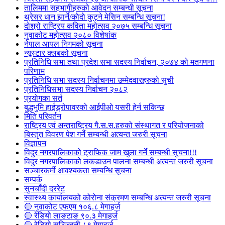
तालिममा सहभागीहरुको आवेदन सम्बन्धी सूचना
थ्रेसर धान झार्ने/काेदाे कुट्ने मेसिन सम्बन्धि सूचना!
दोश्रो राष्ट्रिय कविता महोत्सव २०७५ सम्बन्धि सूचना
नुवाकोट महोत्सव २०८० विशेषांक
नेपाल आयल निगमको सूचना
न्यूस्टार क्लबको सूचना
प्रतिनिधि सभा तथा प्रदेश सभा सदस्य निर्वाचन, २०७४ को मतगणना
परिणाम
प्रतिनिधि सभा सदस्य निर्वाचनमा उम्मेदवारहरुको सुची
प्रतिनिधिसभा सदस्य निर्वाचन २०८२
प्रयोगका सर्त
बुद्धभुमि हाईड्रोपावरको आईपीओ यसरी हेर्न सकिन्छ
मिति परिवर्तन
राष्ट्रिय एवं अन्तराष्ट्रिय गै.स.स.हरुको संस्थागत र परियोजनाको
बिस्तृत विवरण पेश गर्ने सम्बन्धी अत्यन्त जरुरी सूचना
विज्ञापन
विदुर नगरपालिकाको ट्राफिक जाम खुला गर्ने सम्बन्धी सुचना!!!
विदुर नगरपालिकाको लकडाउन पालना सम्बन्धी अत्यन्त जरुरी सूचना
सञ्चारकर्मी आवश्यकता सम्बन्धि सूचना
सम्पर्क
सुनचाँदी दररेट
स्वास्थ्य कार्यालयको कोरोना संक्रमण सम्बन्धि अत्यन्त जरुरी सूचना
🔴 नुवाकोट एफएम १०६.८ मेगाहर्ज
🔴 रेडियो लाङटाङ ९०.३ मेगाहर्ज
🔴 रेडियो सञ्जिवनी ८९ मेगाहर्ज