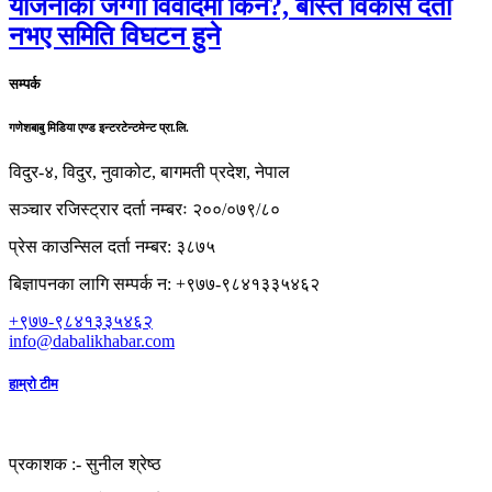
योजनाको जग्गा विवादमा किन?, बस्ति विकास दर्ता
नभए समिति विघटन हुने
सम्पर्क
गणेशबाबु मिडिया एण्ड इन्टरटेन्टमेन्ट प्रा.लि.
विदुर-४, विदुर, नुवाकोट, बागमती प्रदेश, नेपाल
सञ्चार रजिस्ट्रार दर्ता नम्बरः २००/०७९/८०
प्रेस काउन्सिल दर्ता नम्बर: ३८७५
बिज्ञापनका लागि सम्पर्क न: +९७७-९८४१३३५४६२
+९७७-९८४१३३५४६२
info@dabalikhabar.com
हाम्रो टीम
प्रकाशक :-
सुनील श्रेष्ठ