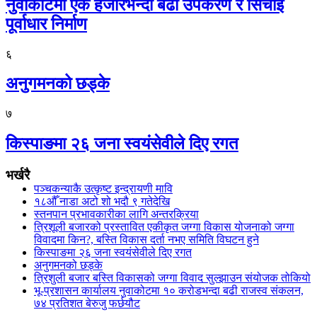
नुवाकोटमा एक हजारभन्दा बढी उपकरण र सिँचाइ
पूर्वाधार निर्माण
६
अनुगमनको छड्के
७
किस्पाङमा २६ जना स्वयंसेवीले दिए रगत
भर्खरै
पञ्चकन्याकै उत्कृष्ट इन्द्रायणी मावि
१८औँ नाडा अटो शो भदौ ९ गतेदेखि
स्तनपान प्रभावकारीका लागि अन्तरक्रिया
त्रिशूली बजारको प्रस्तावित एकीकृत जग्गा विकास योजनाको जग्गा
विवादमा किन?, बस्ति विकास दर्ता नभए समिति विघटन हुने
किस्पाङमा २६ जना स्वयंसेवीले दिए रगत
अनुगमनको छड्के
त्रिशुली बजार बस्ति विकासको जग्गा विवाद सुल्झाउन संयोजक तोकियो
भू-प्रशासन कार्यालय नुवाकोटमा १० करोडभन्दा बढी राजस्व संकलन,
७४ प्रतिशत बेरुजु फर्छयौट