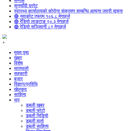
सम्पर्क
सुनचाँदी दररेट
स्वास्थ्य कार्यालयको कोरोना संक्रमण सम्बन्धि अत्यन्त जरुरी सूचना
🔴 नुवाकोट एफएम १०६.८ मेगाहर्ज
🔴 रेडियो लाङटाङ ९०.३ मेगाहर्ज
🔴 रेडियो सञ्जिवनी ८९ मेगाहर्ज
+
मुख्य पृष्ठ
खबर
विशेष
थातथलो
सहकारी
बजार
विज्ञान/प्रविधि
खेलकुद
साहित्य
थप
डबली खबर
डबली फोटो
डबली भिडियो
डबली वार्ता
डबली साहित्य