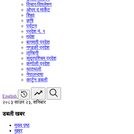
विचार/विश्‍लेषण
ओभर द मार्केट
शिक्षा
कृषि
पर्यटन
प्रदेश नं. १
मधेश
बागमती प्रदेश
गण्डकी प्रदेश
लुम्बिनी
सुदूरपश्चिम प्रदेश
कर्णाली प्रदेश
थातथलो
नेपालभाषा
कार्टुन डबली
English
२०८३ साउन २३, शनिबार
डबली खबर
मुख्य पृष्ठ
खबर