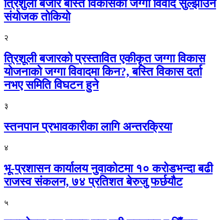
त्रिशुली बजार बस्ति विकासको जग्गा विवाद सुल्झाउन
संयोजक तोकियो
२
त्रिशूली बजारको प्रस्तावित एकीकृत जग्गा विकास
योजनाको जग्गा विवादमा किन?, बस्ति विकास दर्ता
नभए समिति विघटन हुने
३
स्तनपान प्रभावकारीका लागि अन्तरक्रिया
४
भू-प्रशासन कार्यालय नुवाकोटमा १० करोडभन्दा बढी
राजस्व संकलन, ७४ प्रतिशत बेरुजु फर्छयौट
५