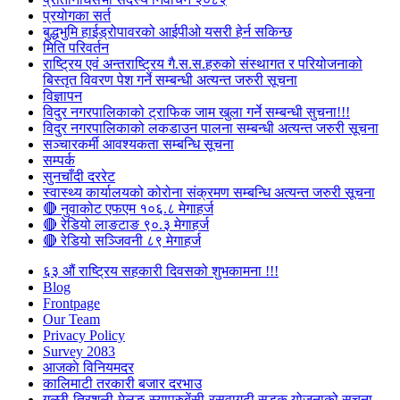
प्रयोगका सर्त
बुद्धभुमि हाईड्रोपावरको आईपीओ यसरी हेर्न सकिन्छ
मिति परिवर्तन
राष्ट्रिय एवं अन्तराष्ट्रिय गै.स.स.हरुको संस्थागत र परियोजनाको
बिस्तृत विवरण पेश गर्ने सम्बन्धी अत्यन्त जरुरी सूचना
विज्ञापन
विदुर नगरपालिकाको ट्राफिक जाम खुला गर्ने सम्बन्धी सुचना!!!
विदुर नगरपालिकाको लकडाउन पालना सम्बन्धी अत्यन्त जरुरी सूचना
सञ्चारकर्मी आवश्यकता सम्बन्धि सूचना
सम्पर्क
सुनचाँदी दररेट
स्वास्थ्य कार्यालयको कोरोना संक्रमण सम्बन्धि अत्यन्त जरुरी सूचना
🔴 नुवाकोट एफएम १०६.८ मेगाहर्ज
🔴 रेडियो लाङटाङ ९०.३ मेगाहर्ज
🔴 रेडियो सञ्जिवनी ८९ मेगाहर्ज
६३ औं राष्ट्रिय सहकारी दिवसको शुभकामना !!!
Blog
Frontpage
Our Team
Privacy Policy
Survey 2083
आजकाे विनियमदर
कालिमाटी तरकारी बजार दरभाउ
गल्छी-त्रिशुली-मेलुङ-स्याप्रुबेंसी-रसुवागढी सडक योजनाको सूचना