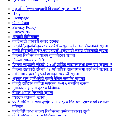
६३ औं राष्ट्रिय सहकारी दिवसको शुभकामना !!!
Blog
Frontpage
Our Team
Privacy Policy
Survey 2083
आजकाे विनियमदर
कालिमाटी तरकारी बजार दरभाउ
गल्छी-त्रिशुली-मेलुङ-स्याप्रुबेंसी-रसुवागढी सडक योजनाको सूचना
गल्छी-त्रिशुली-मेलुङ-स्याप्रुबेंसी-रसुवागढी सडक योजनाको सूचना
जिल्ला निर्वाचन कार्यालय नुवाकोटको सूचना
जिल्ला समन्वय समिति
जिल्ला सहकारी संघको २७ औं वार्षिक साधारणसभा बस्ने बारे सूचना!!!
जिल्ला सहकारी संघको २८ औं वार्षिक साधारणसभा बस्ने बारे सूचना!!!
तालिममा सहभागीहरुको आवेदन सम्बन्धी सूचना
थ्रेसर धान झार्ने/काेदाे कुट्ने मेसिन सम्बन्धि सूचना!
दोश्रो राष्ट्रिय कविता महोत्सव २०७५ सम्बन्धि सूचना
नुवाकोट महोत्सव २०८० विशेषांक
नेपाल आयल निगमको सूचना
न्यूस्टार क्लबको सूचना
प्रतिनिधि सभा तथा प्रदेश सभा सदस्य निर्वाचन, २०७४ को मतगणना
परिणाम
प्रतिनिधि सभा सदस्य निर्वाचनमा उम्मेदवारहरुको सुची
प्रतिनिधिसभा सदस्य निर्वाचन २०८२