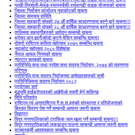
गल्छी-त्रिशुली-मेलुङ-स्याप्रुबेंसी-रसुवागढी सडक योजनाको सूचना
जिल्ला निर्वाचन कार्यालय नुवाकोटको सूचना
जिल्ला समन्वय समिति
जिल्ला सहकारी संघको २७ औं वार्षिक साधारणसभा बस्ने बारे सूचना!!!
जिल्ला सहकारी संघको २८ औं वार्षिक साधारणसभा बस्ने बारे सूचना!!!
तालिममा सहभागीहरुको आवेदन सम्बन्धी सूचना
थ्रेसर धान झार्ने/काेदाे कुट्ने मेसिन सम्बन्धि सूचना!
दोश्रो राष्ट्रिय कविता महोत्सव २०७५ सम्बन्धि सूचना
नुवाकोट महोत्सव २०८० विशेषांक
नेपाल आयल निगमको सूचना
न्यूस्टार क्लबको सूचना
प्रतिनिधि सभा तथा प्रदेश सभा सदस्य निर्वाचन, २०७४ को मतगणना
परिणाम
प्रतिनिधि सभा सदस्य निर्वाचनमा उम्मेदवारहरुको सुची
प्रतिनिधिसभा सदस्य निर्वाचन २०८२
प्रयोगका सर्त
बुद्धभुमि हाईड्रोपावरको आईपीओ यसरी हेर्न सकिन्छ
मिति परिवर्तन
राष्ट्रिय एवं अन्तराष्ट्रिय गै.स.स.हरुको संस्थागत र परियोजनाको
बिस्तृत विवरण पेश गर्ने सम्बन्धी अत्यन्त जरुरी सूचना
विज्ञापन
विदुर नगरपालिकाको ट्राफिक जाम खुला गर्ने सम्बन्धी सुचना!!!
विदुर नगरपालिकाको लकडाउन पालना सम्बन्धी अत्यन्त जरुरी सूचना
सञ्चारकर्मी आवश्यकता सम्बन्धि सूचना