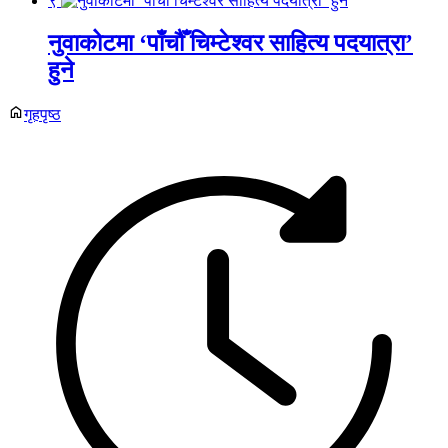
९
नुवाकोटमा ‘पाँचौँ चिम्टेश्वर साहित्य पदयात्रा’
हुने
गृहपृष्ठ