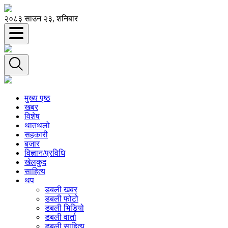
२०८३ साउन २३, शनिबार
मुख्य पृष्ठ
खबर
विशेष
थातथलो
सहकारी
बजार
विज्ञान/प्रविधि
खेलकुद
साहित्य
थप
डबली खबर
डबली फोटो
डबली भिडियो
डबली वार्ता
डबली साहित्य