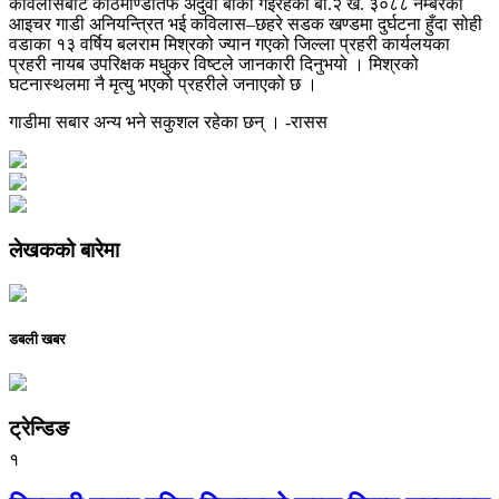
कविलासबाट काठमाण्डौतर्फ अदुवा बोकी गईरहेको बा.२ ख. ३०८८ नंम्बरको
आइचर गाडी अनियन्त्रित भई कविलास–छहरे सडक खण्डमा दुर्घटना हुँदा सोही
वडाका १३ वर्षिय बलराम मिश्रको ज्यान गएको जिल्ला प्रहरी कार्यलयका
प्रहरी नायब उपरिक्षक मधुकर विष्टले जानकारी दिनुभयो । मिश्रको
घटनास्थलमा नै मृत्यु भएको प्रहरीले जनाएको छ ।
गाडीमा सबार अन्य भने सकुशल रहेका छन् । -रासस
लेखकको बारेमा
डबली खबर
ट्रेन्डिङ
१