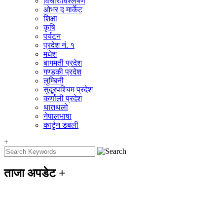
विचार/विश्‍लेषण
ओभर द मार्केट
शिक्षा
कृषि
पर्यटन
प्रदेश नं. १
मधेश
बागमती प्रदेश
गण्डकी प्रदेश
लुम्बिनी
सुदूरपश्चिम प्रदेश
कर्णाली प्रदेश
थातथलो
नेपालभाषा
कार्टुन डबली
+
ताजा अपडेट
+