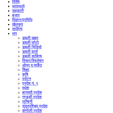
विशेष
थातथलो
सहकारी
बजार
विज्ञान/प्रविधि
खेलकुद
साहित्य
थप
डबली खबर
डबली फोटो
डबली भिडियो
डबली वार्ता
डबली साहित्य
विचार/विश्‍लेषण
ओभर द मार्केट
शिक्षा
कृषि
पर्यटन
प्रदेश नं. १
मधेश
बागमती प्रदेश
गण्डकी प्रदेश
लुम्बिनी
सुदूरपश्चिम प्रदेश
कर्णाली प्रदेश