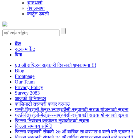
थातथलो
नेपालभाषा
कार्टुन डबली
बैंक
स्टक मार्केट
बिमा
६३ औं राष्ट्रिय सहकारी दिवसको शुभकामना !!!
Blog
Frontpage
Our Team
Privacy Policy
Survey 2083
आजकाे विनियमदर
कालिमाटी तरकारी बजार दरभाउ
गल्छी-त्रिशुली-मेलुङ-स्याप्रुबेंसी-रसुवागढी सडक योजनाको सूचना
गल्छी-त्रिशुली-मेलुङ-स्याप्रुबेंसी-रसुवागढी सडक योजनाको सूचना
जिल्ला निर्वाचन कार्यालय नुवाकोटको सूचना
जिल्ला समन्वय समिति
जिल्ला सहकारी संघको २७ औं वार्षिक साधारणसभा बस्ने बारे सूचना!!!
जिल्ला सहकारी संघको २८ औं वार्षिक साधारणसभा बस्ने बारे सूचना!!!