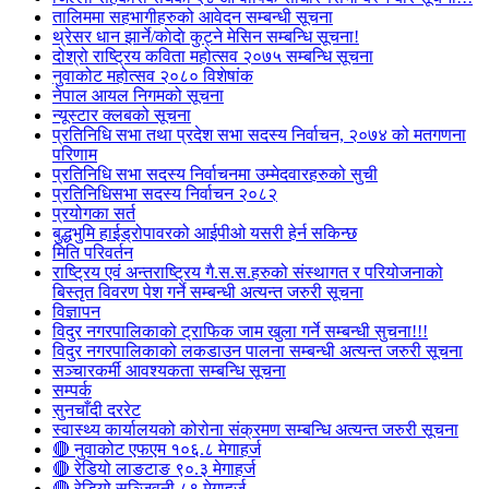
तालिममा सहभागीहरुको आवेदन सम्बन्धी सूचना
थ्रेसर धान झार्ने/काेदाे कुट्ने मेसिन सम्बन्धि सूचना!
दोश्रो राष्ट्रिय कविता महोत्सव २०७५ सम्बन्धि सूचना
नुवाकोट महोत्सव २०८० विशेषांक
नेपाल आयल निगमको सूचना
न्यूस्टार क्लबको सूचना
प्रतिनिधि सभा तथा प्रदेश सभा सदस्य निर्वाचन, २०७४ को मतगणना
परिणाम
प्रतिनिधि सभा सदस्य निर्वाचनमा उम्मेदवारहरुको सुची
प्रतिनिधिसभा सदस्य निर्वाचन २०८२
प्रयोगका सर्त
बुद्धभुमि हाईड्रोपावरको आईपीओ यसरी हेर्न सकिन्छ
मिति परिवर्तन
राष्ट्रिय एवं अन्तराष्ट्रिय गै.स.स.हरुको संस्थागत र परियोजनाको
बिस्तृत विवरण पेश गर्ने सम्बन्धी अत्यन्त जरुरी सूचना
विज्ञापन
विदुर नगरपालिकाको ट्राफिक जाम खुला गर्ने सम्बन्धी सुचना!!!
विदुर नगरपालिकाको लकडाउन पालना सम्बन्धी अत्यन्त जरुरी सूचना
सञ्चारकर्मी आवश्यकता सम्बन्धि सूचना
सम्पर्क
सुनचाँदी दररेट
स्वास्थ्य कार्यालयको कोरोना संक्रमण सम्बन्धि अत्यन्त जरुरी सूचना
🔴 नुवाकोट एफएम १०६.८ मेगाहर्ज
🔴 रेडियो लाङटाङ ९०.३ मेगाहर्ज
🔴 रेडियो सञ्जिवनी ८९ मेगाहर्ज