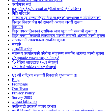
प्रयोगका सर्त
बुद्धभुमि हाईड्रोपावरको आईपीओ यसरी हेर्न सकिन्छ
मिति परिवर्तन
राष्ट्रिय एवं अन्तराष्ट्रिय गै.स.स.हरुको संस्थागत र परियोजनाको
बिस्तृत विवरण पेश गर्ने सम्बन्धी अत्यन्त जरुरी सूचना
विज्ञापन
विदुर नगरपालिकाको ट्राफिक जाम खुला गर्ने सम्बन्धी सुचना!!!
विदुर नगरपालिकाको लकडाउन पालना सम्बन्धी अत्यन्त जरुरी सूचना
सञ्चारकर्मी आवश्यकता सम्बन्धि सूचना
सम्पर्क
सुनचाँदी दररेट
स्वास्थ्य कार्यालयको कोरोना संक्रमण सम्बन्धि अत्यन्त जरुरी सूचना
🔴 नुवाकोट एफएम १०६.८ मेगाहर्ज
🔴 रेडियो लाङटाङ ९०.३ मेगाहर्ज
🔴 रेडियो सञ्जिवनी ८९ मेगाहर्ज
६३ औं राष्ट्रिय सहकारी दिवसको शुभकामना !!!
Blog
Frontpage
Our Team
Privacy Policy
Survey 2083
आजकाे विनियमदर
कालिमाटी तरकारी बजार दरभाउ
गल्छी-त्रिशुली-मेलुङ-स्याप्रुबेंसी-रसुवागढी सडक योजनाको सूचना