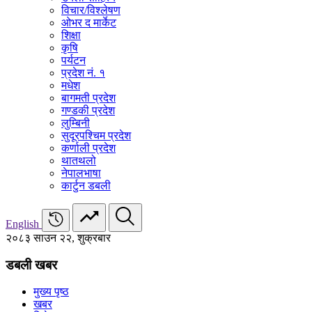
विचार/विश्‍लेषण
ओभर द मार्केट
शिक्षा
कृषि
पर्यटन
प्रदेश नं. १
मधेश
बागमती प्रदेश
गण्डकी प्रदेश
लुम्बिनी
सुदूरपश्चिम प्रदेश
कर्णाली प्रदेश
थातथलो
नेपालभाषा
कार्टुन डबली
English
२०८३ साउन २२, शुक्रबार
डबली खबर
मुख्य पृष्ठ
खबर