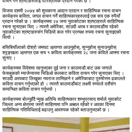
वाचन गर्ने श्रष्टाहरुलाई पारिश्रमिक प्रदान गरेको छ ।
विजया दशमी २०७४ को शुभकाना आदान प्रदान र साहित्यिक रचना वाचन
कार्यक्रम कविता, जगल वाचन गर्ने साहित्यकारहरुलाई एक सय एक रुपैयाँ
प्रदान गरेको छ । कार्यक्रममा २४ जना नुवाकोटका श्रष्टाहरुले साहित्यिक
रचना सुनाएका थिए । त्यस्तै अमेरिका, साउदी अरब र काठमाडौंमा रहेको
नुवाकोटका श्रष्टाहरुसंग भिडियो कल गरेर प्रत्यक्ष रुपमा रचना सुनाइएको
थियो ।
बसिबियाँलाको दोश्रो जमघट अन्र्तगत आउनुहोस्, सुन्नुहोस् सुनाउनुहोस्
श्रृङ्खला अन्र्तगत एक सय १ कविता कार्यक्रममा २८ जना कविले आफ्ना रचना
सुनाए ।
कार्यक्रममा विदेशमा रहनुभएका दुई जना र काठमाडौ.बाट उक जनाले
फेसबुकको म्याजेन्सरमा भिडिओ कलबाट कविता वाचन गरेर सुनाएका थिए ।
साउदी अरवबाट लिखुका नवराज लामिछाने र अमेरिकाबाट पुरुषोत्तम ढकालले
कविता वाचन गर्नुभएको हो । त्यस्तै काठमाडौंबाट लक्ष्मी रुम्वाले दसैंसंग
सम्वन्धित कविता वाचन गर्नुभयो ।
कार्यक्रममा बोल्नुहँदै प्मुख अतिथि साहित्यकार शम्भुप्रसाद शर्माले नुवाकोट
जिल्ला अन्य क्षेत्रमा जस्तै साहित्यमा पनि अब्बल रहेको र अवका दिनमा
साहित्यिक गतिविधिलाई बढाउनु आवश्यक रहेको बताउनुभएको छ ।