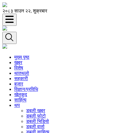
२०८३ साउन २२, शुक्रबार
मुख्य पृष्ठ
खबर
विशेष
थातथलो
सहकारी
बजार
विज्ञान/प्रविधि
खेलकुद
साहित्य
थप
डबली खबर
डबली फोटो
डबली भिडियो
डबली वार्ता
डबली साहित्य