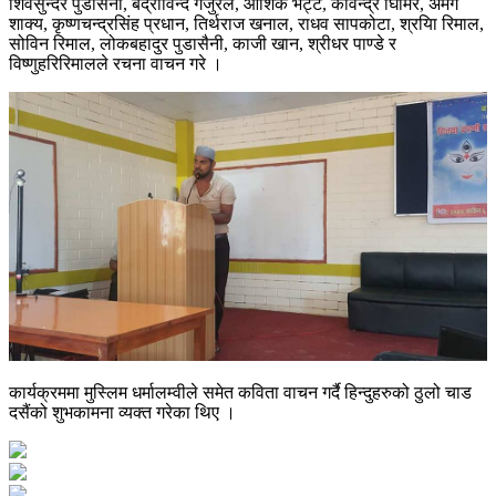
शिवसुन्दर पुडासैनी, बद्रीविन्द गजुरेल, आशिक भट्ट, कविन्द्र घिमिरे, अमंग
शाक्य, कृष्णचन्द्रसिंह प्रधान, तिर्थराज खनाल, राधव सापकोटा, श्रयिा रिमाल,
सोविन रिमाल, लोकबहादुर पुडासैनी, काजी खान, श्रीधर पाण्डे र
विष्णुहरिरिमालले रचना वाचन गरे ।
कार्यक्रममा मुस्लिम धर्मालम्वीले समेत कविता वाचन गर्दै हिन्दुहरुको ठुलो चाड
दसैंको शुभकामना व्यक्त गरेका थिए ।