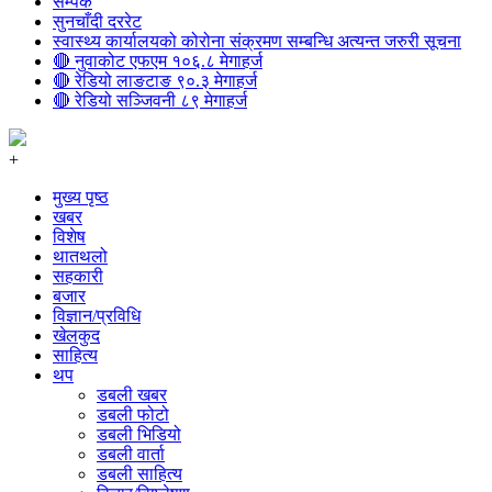
सम्पर्क
सुनचाँदी दररेट
स्वास्थ्य कार्यालयको कोरोना संक्रमण सम्बन्धि अत्यन्त जरुरी सूचना
🔴 नुवाकोट एफएम १०६.८ मेगाहर्ज
🔴 रेडियो लाङटाङ ९०.३ मेगाहर्ज
🔴 रेडियो सञ्जिवनी ८९ मेगाहर्ज
+
मुख्य पृष्ठ
खबर
विशेष
थातथलो
सहकारी
बजार
विज्ञान/प्रविधि
खेलकुद
साहित्य
थप
डबली खबर
डबली फोटो
डबली भिडियो
डबली वार्ता
डबली साहित्य