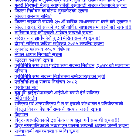
गल्छी-त्रिशुली-मेलुङ-स्याप्रुबेंसी-रसुवागढी सडक योजनाको सूचना
जिल्ला निर्वाचन कार्यालय नुवाकोटको सूचना
जिल्ला समन्वय समिति
जिल्ला सहकारी संघको २७ औं वार्षिक साधारणसभा बस्ने बारे सूचना!!!
जिल्ला सहकारी संघको २८ औं वार्षिक साधारणसभा बस्ने बारे सूचना!!!
तालिममा सहभागीहरुको आवेदन सम्बन्धी सूचना
थ्रेसर धान झार्ने/काेदाे कुट्ने मेसिन सम्बन्धि सूचना!
दोश्रो राष्ट्रिय कविता महोत्सव २०७५ सम्बन्धि सूचना
नुवाकोट महोत्सव २०८० विशेषांक
नेपाल आयल निगमको सूचना
न्यूस्टार क्लबको सूचना
प्रतिनिधि सभा तथा प्रदेश सभा सदस्य निर्वाचन, २०७४ को मतगणना
परिणाम
प्रतिनिधि सभा सदस्य निर्वाचनमा उम्मेदवारहरुको सुची
प्रतिनिधिसभा सदस्य निर्वाचन २०८२
प्रयोगका सर्त
बुद्धभुमि हाईड्रोपावरको आईपीओ यसरी हेर्न सकिन्छ
मिति परिवर्तन
राष्ट्रिय एवं अन्तराष्ट्रिय गै.स.स.हरुको संस्थागत र परियोजनाको
बिस्तृत विवरण पेश गर्ने सम्बन्धी अत्यन्त जरुरी सूचना
विज्ञापन
विदुर नगरपालिकाको ट्राफिक जाम खुला गर्ने सम्बन्धी सुचना!!!
विदुर नगरपालिकाको लकडाउन पालना सम्बन्धी अत्यन्त जरुरी सूचना
सञ्चारकर्मी आवश्यकता सम्बन्धि सूचना