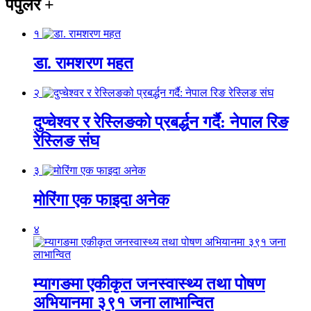
पपुलर
+
१
डा. रामशरण महत
२
दुप्चेश्वर र रेस्लिङको प्रबर्द्धन गर्दै: नेपाल रिङ
रेस्लिङ संघ
३
मोरिंगा एक फाइदा अनेक
४
म्यागङमा एकीकृत जनस्वास्थ्य तथा पोषण
अभियानमा ३९१ जना लाभान्वित