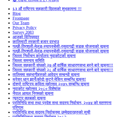
६३ औं राष्ट्रिय सहकारी दिवसको शुभकामना !!!
Blog
Frontpage
Our Team
Privacy Policy
Survey 2083
आजकाे विनियमदर
कालिमाटी तरकारी बजार दरभाउ
गल्छी-त्रिशुली-मेलुङ-स्याप्रुबेंसी-रसुवागढी सडक योजनाको सूचना
गल्छी-त्रिशुली-मेलुङ-स्याप्रुबेंसी-रसुवागढी सडक योजनाको सूचना
जिल्ला निर्वाचन कार्यालय नुवाकोटको सूचना
जिल्ला समन्वय समिति
जिल्ला सहकारी संघको २७ औं वार्षिक साधारणसभा बस्ने बारे सूचना!!!
जिल्ला सहकारी संघको २८ औं वार्षिक साधारणसभा बस्ने बारे सूचना!!!
तालिममा सहभागीहरुको आवेदन सम्बन्धी सूचना
थ्रेसर धान झार्ने/काेदाे कुट्ने मेसिन सम्बन्धि सूचना!
दोश्रो राष्ट्रिय कविता महोत्सव २०७५ सम्बन्धि सूचना
नुवाकोट महोत्सव २०८० विशेषांक
नेपाल आयल निगमको सूचना
न्यूस्टार क्लबको सूचना
प्रतिनिधि सभा तथा प्रदेश सभा सदस्य निर्वाचन, २०७४ को मतगणना
परिणाम
प्रतिनिधि सभा सदस्य निर्वाचनमा उम्मेदवारहरुको सुची
प्रतिनिधिसभा सदस्य निर्वाचन २०८२