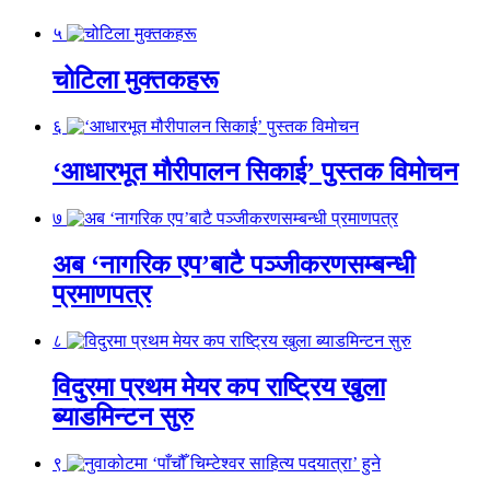
५
चोटिला मुक्तकहरू
६
‘आधारभूत मौरीपालन सिकाई’ पुस्तक विमोचन
७
अब ‘नागरिक एप’बाटै पञ्जीकरणसम्बन्धी
प्रमाणपत्र
८
विदुरमा प्रथम मेयर कप राष्ट्रिय खुला
ब्याडमिन्टन सुरु
९