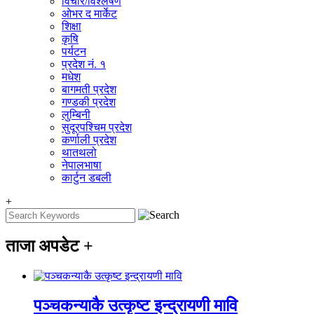
विचार/विश्‍लेषण
ओभर द मार्केट
शिक्षा
कृषि
पर्यटन
प्रदेश नं. १
मधेश
बागमती प्रदेश
गण्डकी प्रदेश
लुम्बिनी
सुदूरपश्चिम प्रदेश
कर्णाली प्रदेश
थातथलो
नेपालभाषा
कार्टुन डबली
+
ताजा अपडेट
+
पञ्चकन्याकै उत्कृष्ट इन्द्रायणी मावि