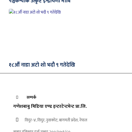
पञ्चकन्याकै उत्कृष्ट इन्द्रायणी मावि
१८औँ नाडा अटो शो भदौ ९ गतेदेखि
सम्पर्क
गणेशबाबु मिडिया एण्ड इन्टरटेन्टमेन्ट प्रा.लि.
विदुर-४, विदुर, नुवाकोट, बागमती प्रदेश, नेपाल
सञ्चार रजिस्ट्रार दर्ता नम्बरः २००/०७९/८०