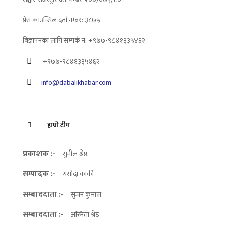
प्रेस काउन्सिल दर्ता नम्बर: ३८७५
बिज्ञापनका लागि सम्पर्क न: +९७७-९८४१३३५४६२
+९७७-९८४१३३५४६२
info@dabalikhabar.com
हाम्रो टीम
प्रकाशक :-
सुनील श्रेष्ठ
सम्पादक :-
यसोदा कार्की
सम्बाददाता :-
सुजन कुमाल
सम्बाददाता :-
अस्मिता श्रेष्ठ