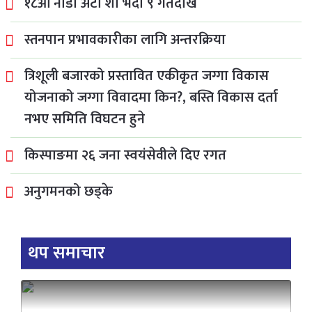
१८औँ नाडा अटो शो भदौ ९ गतेदेखि
स्तनपान प्रभावकारीका लागि अन्तरक्रिया
त्रिशूली बजारको प्रस्तावित एकीकृत जग्गा विकास
योजनाको जग्गा विवादमा किन?, बस्ति विकास दर्ता
नभए समिति विघटन हुने
किस्पाङमा २६ जना स्वयंसेवीले दिए रगत
अनुगमनको छड्के
थप समाचार