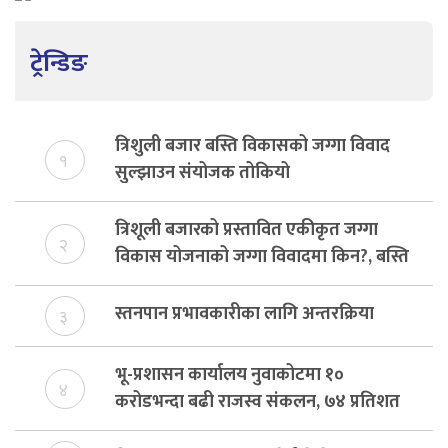
ट्रेन्डिङ
त्रिशुली बजार बस्ति विकासको जग्गा विवाद
१
सुल्झाउन संयोजक तोकियो
त्रिशूली बजारको प्रस्तावित एकीकृत जग्गा
२
विकास योजनाको जग्गा विवादमा किन?, बस्ति
विकास दर्ता नभए समिति विघटन हुने
स्तनपान प्रभावकारीका लागि अन्तरक्रिया
३
भू-प्रशासन कार्यालय नुवाकोटमा १०
४
करोडभन्दा बढी राजस्व संकलन, ७४ प्रतिशत
बेरुजु फर्छयौट