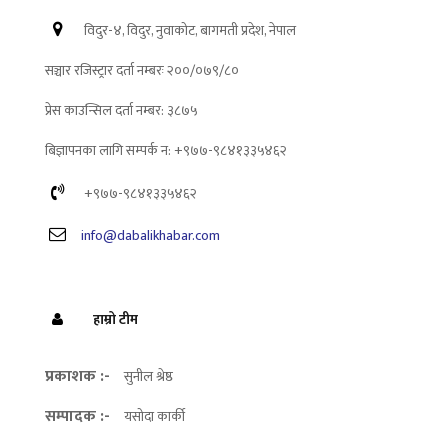
विदुर-४, विदुर, नुवाकोट, बागमती प्रदेश, नेपाल
सञ्चार रजिस्ट्रार दर्ता नम्बरः २००/०७९/८०
प्रेस काउन्सिल दर्ता नम्बर: ३८७५
बिज्ञापनका लागि सम्पर्क न: +९७७-९८४१३३५४६२
+९७७-९८४१३३५४६२
info@dabalikhabar.com
हाम्रो टीम
प्रकाशक :-
सुनील श्रेष्ठ
सम्पादक :-
यसोदा कार्की