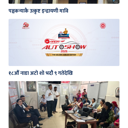
पञ्चकन्याकै उत्कृष्ट इन्द्रायणी मावि
१८औँ नाडा अटो शो भदौ ९ गतेदेखि