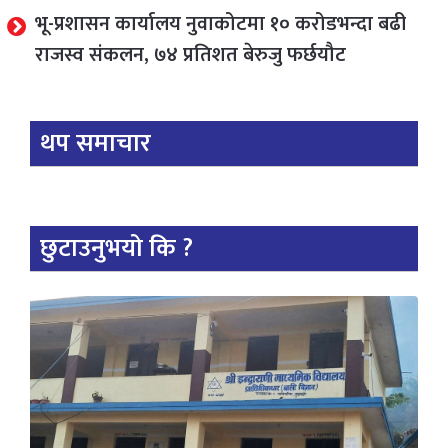
भू-प्रशासन कार्यालय नुवाकोटमा १० करोडभन्दा बढी
राजस्व संकलन, ७४ प्रतिशत बेरुजु फर्छयौट
थप समाचार
छुटाउनुभयो कि ?