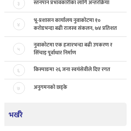
स्तनपान प्रभावकारीका लागि अन्तरक्रिया
३
भू-प्रशासन कार्यालय नुवाकोटमा १०
४
करोडभन्दा बढी राजस्व संकलन, ७४ प्रतिशत
बेरुजु फर्छयौट
नुवाकोटमा एक हजारभन्दा बढी उपकरण र
५
सिँचाइ पूर्वाधार निर्माण
किस्पाङमा २६ जना स्वयंसेवीले दिए रगत
६
अनुगमनको छड्के
७
भर्खरै