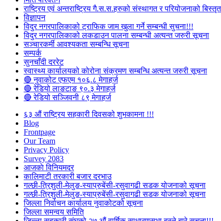
राष्ट्रिय एवं अन्तराष्ट्रिय गै.स.स.हरुको संस्थागत र परियोजनाको बिस्तृत 
विज्ञापन
विदुर नगरपालिकाको ट्राफिक जाम खुला गर्ने सम्बन्धी सुचना!!!
विदुर नगरपालिकाको लकडाउन पालना सम्बन्धी अत्यन्त जरुरी सूचना
सञ्चारकर्मी आवश्यकता सम्बन्धि सूचना
सम्पर्क
सुनचाँदी दररेट
स्वास्थ्य कार्यालयको कोरोना संक्रमण सम्बन्धि अत्यन्त जरुरी सूचना
🔴 नुवाकोट एफएम १०६.८ मेगाहर्ज
🔴 रेडियो लाङटाङ ९०.३ मेगाहर्ज
🔴 रेडियो सञ्जिवनी ८९ मेगाहर्ज
६३ औं राष्ट्रिय सहकारी दिवसको शुभकामना !!!
Blog
Frontpage
Our Team
Privacy Policy
Survey 2083
आजकाे विनियमदर
कालिमाटी तरकारी बजार दरभाउ
गल्छी-त्रिशुली-मेलुङ-स्याप्रुबेंसी-रसुवागढी सडक योजनाको सूचना
गल्छी-त्रिशुली-मेलुङ-स्याप्रुबेंसी-रसुवागढी सडक योजनाको सूचना
जिल्ला निर्वाचन कार्यालय नुवाकोटको सूचना
जिल्ला समन्वय समिति
जिल्ला सहकारी संघको २७ औं वार्षिक साधारणसभा बस्ने बारे सूचना!!!