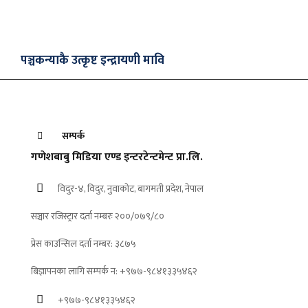
पञ्चकन्याकै उत्कृष्ट इन्द्रायणी मावि
सम्पर्क
गणेशबाबु मिडिया एण्ड इन्टरटेन्टमेन्ट प्रा.लि.
विदुर-४, विदुर, नुवाकोट, बागमती प्रदेश, नेपाल
सञ्चार रजिस्ट्रार दर्ता नम्बरः २००/०७९/८०
प्रेस काउन्सिल दर्ता नम्बर: ३८७५
बिज्ञापनका लागि सम्पर्क न: +९७७-९८४१३३५४६२
+९७७-९८४१३३५४६२