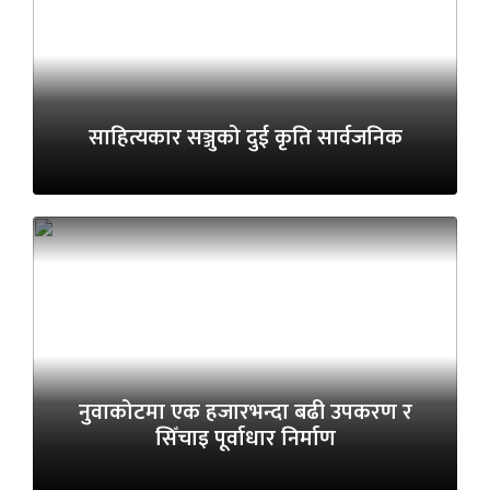
साहित्यकार सञ्जुको दुई कृति सार्वजनिक
नुवाकोटमा एक हजारभन्दा बढी उपकरण र
सिँचाइ पूर्वाधार निर्माण