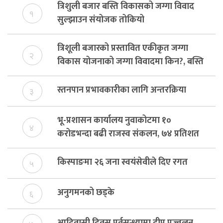
त्रिशुली बजार बस्ति विकासको जग्गा विवाद
१
सुल्झाउन संयोजक तोकियो
त्रिशूली बजारको प्रस्तावित एकीकृत जग्गा
२
विकास योजनाको जग्गा विवादमा किन?, बस्ति
विकास दर्ता नभए समिति विघटन हुने
स्तनपान प्रभावकारीका लागि अन्तरक्रिया
३
भू-प्रशासन कार्यालय नुवाकोटमा १०
४
करोडभन्दा बढी राजस्व संकलन, ७४ प्रतिशत
बेरुजु फर्छयौट
किस्पाङमा २६ जना स्वयंसेवीले दिए रगत
५
अनुगमनको छड्के
६