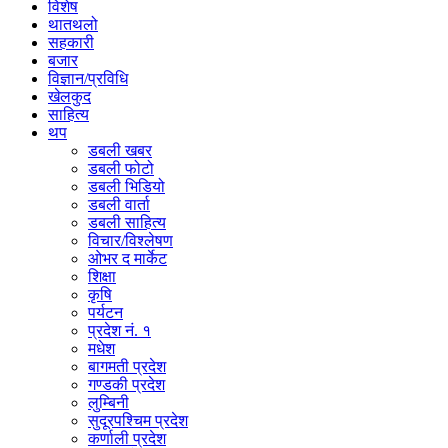
विशेष
थातथलो
सहकारी
बजार
विज्ञान/प्रविधि
खेलकुद
साहित्य
थप
डबली खबर
डबली फोटो
डबली भिडियो
डबली वार्ता
डबली साहित्य
विचार/विश्‍लेषण
ओभर द मार्केट
शिक्षा
कृषि
पर्यटन
प्रदेश नं. १
मधेश
बागमती प्रदेश
गण्डकी प्रदेश
लुम्बिनी
सुदूरपश्चिम प्रदेश
कर्णाली प्रदेश