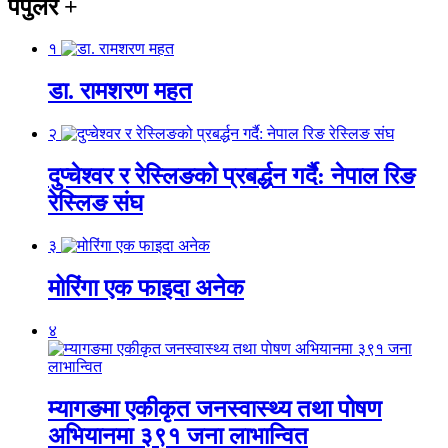
पपुलर
+
१
डा. रामशरण महत
२
दुप्चेश्वर र रेस्लिङको प्रबर्द्धन गर्दै: नेपाल रिङ
रेस्लिङ संघ
३
मोरिंगा एक फाइदा अनेक
४
म्यागङमा एकीकृत जनस्वास्थ्य तथा पोषण
अभियानमा ३९१ जना लाभान्वित