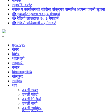
सम्पर्क
सुनचाँदी दररेट
स्वास्थ्य कार्यालयको कोरोना संक्रमण सम्बन्धि अत्यन्त जरुरी सूचना
🔴 नुवाकोट एफएम १०६.८ मेगाहर्ज
🔴 रेडियो लाङटाङ ९०.३ मेगाहर्ज
🔴 रेडियो सञ्जिवनी ८९ मेगाहर्ज
+
मुख्य पृष्ठ
खबर
विशेष
थातथलो
सहकारी
बजार
विज्ञान/प्रविधि
खेलकुद
साहित्य
थप
डबली खबर
डबली फोटो
डबली भिडियो
डबली वार्ता
डबली साहित्य