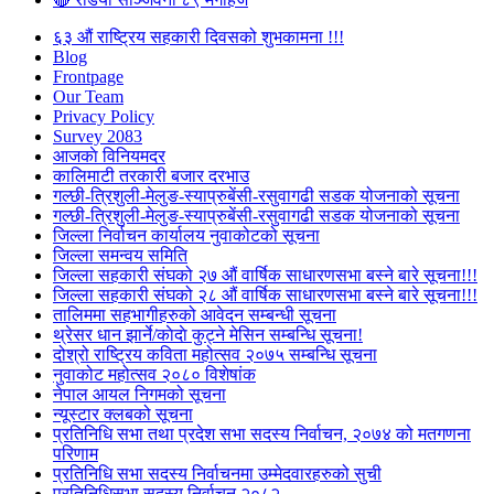
६३ औं राष्ट्रिय सहकारी दिवसको शुभकामना !!!
Blog
Frontpage
Our Team
Privacy Policy
Survey 2083
आजकाे विनियमदर
कालिमाटी तरकारी बजार दरभाउ
गल्छी-त्रिशुली-मेलुङ-स्याप्रुबेंसी-रसुवागढी सडक योजनाको सूचना
गल्छी-त्रिशुली-मेलुङ-स्याप्रुबेंसी-रसुवागढी सडक योजनाको सूचना
जिल्ला निर्वाचन कार्यालय नुवाकोटको सूचना
जिल्ला समन्वय समिति
जिल्ला सहकारी संघको २७ औं वार्षिक साधारणसभा बस्ने बारे सूचना!!!
जिल्ला सहकारी संघको २८ औं वार्षिक साधारणसभा बस्ने बारे सूचना!!!
तालिममा सहभागीहरुको आवेदन सम्बन्धी सूचना
थ्रेसर धान झार्ने/काेदाे कुट्ने मेसिन सम्बन्धि सूचना!
दोश्रो राष्ट्रिय कविता महोत्सव २०७५ सम्बन्धि सूचना
नुवाकोट महोत्सव २०८० विशेषांक
नेपाल आयल निगमको सूचना
न्यूस्टार क्लबको सूचना
प्रतिनिधि सभा तथा प्रदेश सभा सदस्य निर्वाचन, २०७४ को मतगणना
परिणाम
प्रतिनिधि सभा सदस्य निर्वाचनमा उम्मेदवारहरुको सुची
प्रतिनिधिसभा सदस्य निर्वाचन २०८२