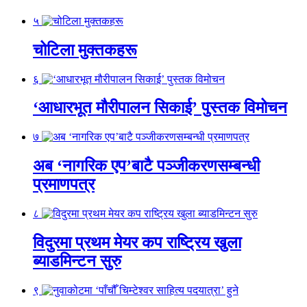
५
चोटिला मुक्तकहरू
६
‘आधारभूत मौरीपालन सिकाई’ पुस्तक विमोचन
७
अब ‘नागरिक एप’बाटै पञ्जीकरणसम्बन्धी
प्रमाणपत्र
८
विदुरमा प्रथम मेयर कप राष्ट्रिय खुला
ब्याडमिन्टन सुरु
९