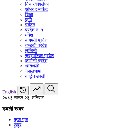
विचार/विश्‍लेषण
ओभर द मार्केट
शिक्षा
कृषि
पर्यटन
प्रदेश नं. १
मधेश
बागमती प्रदेश
गण्डकी प्रदेश
लुम्बिनी
सुदूरपश्चिम प्रदेश
कर्णाली प्रदेश
थातथलो
नेपालभाषा
कार्टुन डबली
English
२०८३ साउन २३, शनिबार
डबली खबर
मुख्य पृष्ठ
खबर