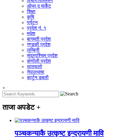
विचार/विश्‍लेषण
ओभर द मार्केट
शिक्षा
कृषि
पर्यटन
प्रदेश नं. १
मधेश
बागमती प्रदेश
गण्डकी प्रदेश
लुम्बिनी
सुदूरपश्चिम प्रदेश
कर्णाली प्रदेश
थातथलो
नेपालभाषा
कार्टुन डबली
+
ताजा अपडेट
+
पञ्चकन्याकै उत्कृष्ट इन्द्रायणी मावि