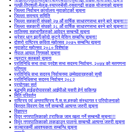
गल्छी-त्रिशुली-मेलुङ-स्याप्रुबेंसी-रसुवागढी सडक योजनाको सूचना
जिल्ला निर्वाचन कार्यालय नुवाकोटको सूचना
जिल्ला समन्वय समिति
जिल्ला सहकारी संघको २७ औं वार्षिक साधारणसभा बस्ने बारे सूचना!!!
जिल्ला सहकारी संघको २८ औं वार्षिक साधारणसभा बस्ने बारे सूचना!!!
तालिममा सहभागीहरुको आवेदन सम्बन्धी सूचना
थ्रेसर धान झार्ने/काेदाे कुट्ने मेसिन सम्बन्धि सूचना!
दोश्रो राष्ट्रिय कविता महोत्सव २०७५ सम्बन्धि सूचना
नुवाकोट महोत्सव २०८० विशेषांक
नेपाल आयल निगमको सूचना
न्यूस्टार क्लबको सूचना
प्रतिनिधि सभा तथा प्रदेश सभा सदस्य निर्वाचन, २०७४ को मतगणना
परिणाम
प्रतिनिधि सभा सदस्य निर्वाचनमा उम्मेदवारहरुको सुची
प्रतिनिधिसभा सदस्य निर्वाचन २०८२
प्रयोगका सर्त
बुद्धभुमि हाईड्रोपावरको आईपीओ यसरी हेर्न सकिन्छ
मिति परिवर्तन
राष्ट्रिय एवं अन्तराष्ट्रिय गै.स.स.हरुको संस्थागत र परियोजनाको
बिस्तृत विवरण पेश गर्ने सम्बन्धी अत्यन्त जरुरी सूचना
विज्ञापन
विदुर नगरपालिकाको ट्राफिक जाम खुला गर्ने सम्बन्धी सुचना!!!
विदुर नगरपालिकाको लकडाउन पालना सम्बन्धी अत्यन्त जरुरी सूचना
सञ्चारकर्मी आवश्यकता सम्बन्धि सूचना