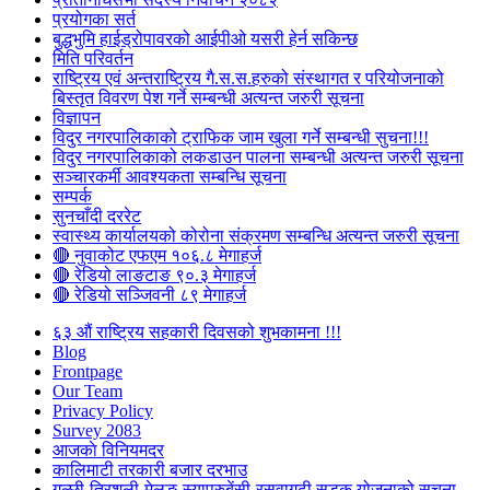
प्रयोगका सर्त
बुद्धभुमि हाईड्रोपावरको आईपीओ यसरी हेर्न सकिन्छ
मिति परिवर्तन
राष्ट्रिय एवं अन्तराष्ट्रिय गै.स.स.हरुको संस्थागत र परियोजनाको
बिस्तृत विवरण पेश गर्ने सम्बन्धी अत्यन्त जरुरी सूचना
विज्ञापन
विदुर नगरपालिकाको ट्राफिक जाम खुला गर्ने सम्बन्धी सुचना!!!
विदुर नगरपालिकाको लकडाउन पालना सम्बन्धी अत्यन्त जरुरी सूचना
सञ्चारकर्मी आवश्यकता सम्बन्धि सूचना
सम्पर्क
सुनचाँदी दररेट
स्वास्थ्य कार्यालयको कोरोना संक्रमण सम्बन्धि अत्यन्त जरुरी सूचना
🔴 नुवाकोट एफएम १०६.८ मेगाहर्ज
🔴 रेडियो लाङटाङ ९०.३ मेगाहर्ज
🔴 रेडियो सञ्जिवनी ८९ मेगाहर्ज
६३ औं राष्ट्रिय सहकारी दिवसको शुभकामना !!!
Blog
Frontpage
Our Team
Privacy Policy
Survey 2083
आजकाे विनियमदर
कालिमाटी तरकारी बजार दरभाउ
गल्छी-त्रिशुली-मेलुङ-स्याप्रुबेंसी-रसुवागढी सडक योजनाको सूचना