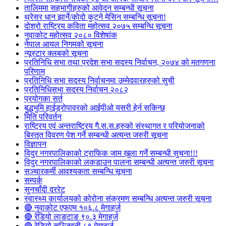
तालिममा सहभागीहरुको आवेदन सम्बन्धी सूचना
थ्रेसर धान झार्ने/काेदाे कुट्ने मेसिन सम्बन्धि सूचना!
दोश्रो राष्ट्रिय कविता महोत्सव २०७५ सम्बन्धि सूचना
नुवाकोट महोत्सव २०८० विशेषांक
नेपाल आयल निगमको सूचना
न्यूस्टार क्लबको सूचना
प्रतिनिधि सभा तथा प्रदेश सभा सदस्य निर्वाचन, २०७४ को मतगणना
परिणाम
प्रतिनिधि सभा सदस्य निर्वाचनमा उम्मेदवारहरुको सुची
प्रतिनिधिसभा सदस्य निर्वाचन २०८२
प्रयोगका सर्त
बुद्धभुमि हाईड्रोपावरको आईपीओ यसरी हेर्न सकिन्छ
मिति परिवर्तन
राष्ट्रिय एवं अन्तराष्ट्रिय गै.स.स.हरुको संस्थागत र परियोजनाको
बिस्तृत विवरण पेश गर्ने सम्बन्धी अत्यन्त जरुरी सूचना
विज्ञापन
विदुर नगरपालिकाको ट्राफिक जाम खुला गर्ने सम्बन्धी सुचना!!!
विदुर नगरपालिकाको लकडाउन पालना सम्बन्धी अत्यन्त जरुरी सूचना
सञ्चारकर्मी आवश्यकता सम्बन्धि सूचना
सम्पर्क
सुनचाँदी दररेट
स्वास्थ्य कार्यालयको कोरोना संक्रमण सम्बन्धि अत्यन्त जरुरी सूचना
🔴 नुवाकोट एफएम १०६.८ मेगाहर्ज
🔴 रेडियो लाङटाङ ९०.३ मेगाहर्ज
🔴 रेडियो सञ्जिवनी ८९ मेगाहर्ज