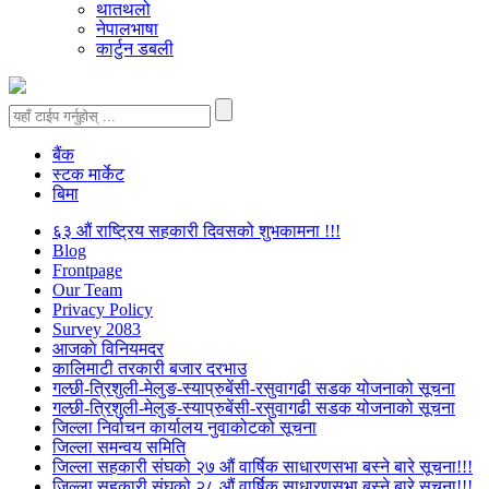
थातथलो
नेपालभाषा
कार्टुन डबली
बैंक
स्टक मार्केट
बिमा
६३ औं राष्ट्रिय सहकारी दिवसको शुभकामना !!!
Blog
Frontpage
Our Team
Privacy Policy
Survey 2083
आजकाे विनियमदर
कालिमाटी तरकारी बजार दरभाउ
गल्छी-त्रिशुली-मेलुङ-स्याप्रुबेंसी-रसुवागढी सडक योजनाको सूचना
गल्छी-त्रिशुली-मेलुङ-स्याप्रुबेंसी-रसुवागढी सडक योजनाको सूचना
जिल्ला निर्वाचन कार्यालय नुवाकोटको सूचना
जिल्ला समन्वय समिति
जिल्ला सहकारी संघको २७ औं वार्षिक साधारणसभा बस्ने बारे सूचना!!!
जिल्ला सहकारी संघको २८ औं वार्षिक साधारणसभा बस्ने बारे सूचना!!!