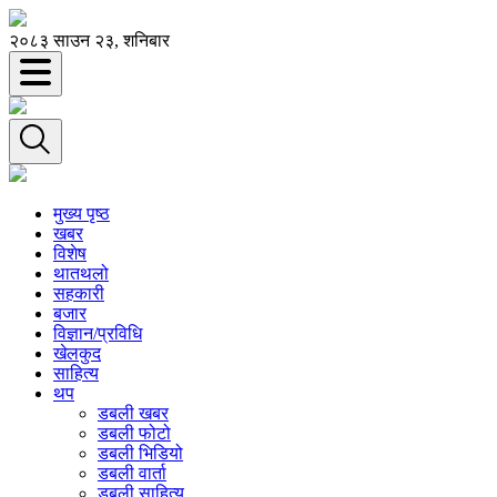
२०८३ साउन २३, शनिबार
मुख्य पृष्ठ
खबर
विशेष
थातथलो
सहकारी
बजार
विज्ञान/प्रविधि
खेलकुद
साहित्य
थप
डबली खबर
डबली फोटो
डबली भिडियो
डबली वार्ता
डबली साहित्य