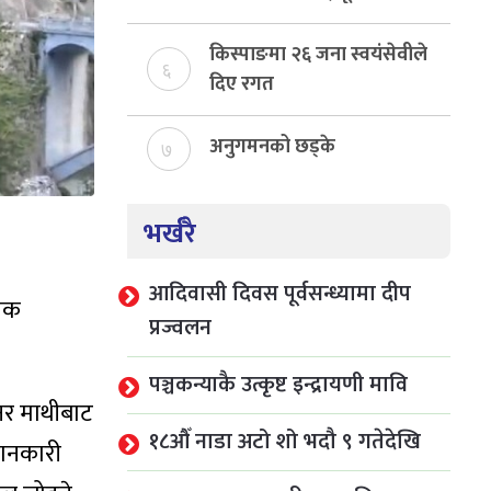
निर्माण
किस्पाङमा २६ जना स्वयंसेवीले
६
दिए रगत
अनुगमनको छड्के
७
भर्खरै
आदिवासी दिवस पूर्वसन्ध्यामा दीप
हाक
प्रज्वलन
पञ्चकन्याकै उत्कृष्ट इन्द्रायणी मावि
नर माथीबाट
१८औँ नाडा अटो शो भदौ ९ गतेदेखि
जानकारी