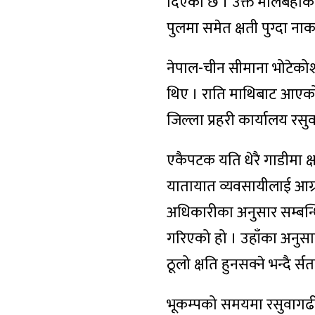
दिएको छ । उक्त मालबहाक ट
पुलमा समेत क्षती पुग्दा नाक
नेपाल-चीन सीमाना भोटेकोश
थिए । राति माथिबाट आएको ढुं
जिल्ला प्रहरी कार्यालय रस
एकैपटक यति धेरै गाडीमा क्
यातायात व्यवसायीलाई आग्र
अधिकारीका अनुसार सम्बन्
गरिएको हो । उहाँका अनुसार
ठूलो क्षति हुनसक्ने भन्दै र्
भूकम्पको समयमा रसुवागढीको