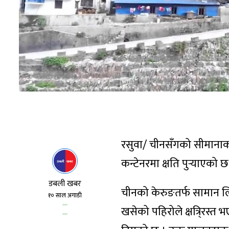
रसुवा/ चीनसँगको सीमानाक
कन्टेनरमा क्षति पुर्‍याएको 
डबली खबर
चीनको केरुङतर्फ सामान लि
१० साल अगाडी
खसेको पहिरोले क्षत्रि्रस्