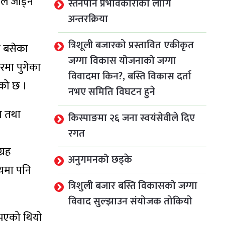
ल जोड्ने
स्तनपान प्रभावकारीका लागि
अन्तरक्रिया
त्रिशूली बजारको प्रस्तावित एकीकृत
न बसेका
जग्गा विकास योजनाको जग्गा
ारमा पुगेका
विवादमा किन?, बस्ति विकास दर्ता
एको छ ।
नभए समिति विघटन हुने
ण तथा
किस्पाङमा २६ जना स्वयंसेवीले दिए
रगत
्रह
अनुगमनको छड्के
मयमा पनि
त्रिशुली बजार बस्ति विकासको जग्गा
विवाद सुल्झाउन संयोजक तोकियो
ु भएको थियो