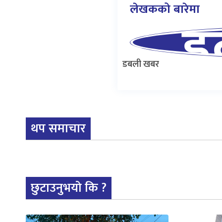
लेखकको बारेमा
डबली खबर
थप समाचार
छुटाउनुभयो कि ?