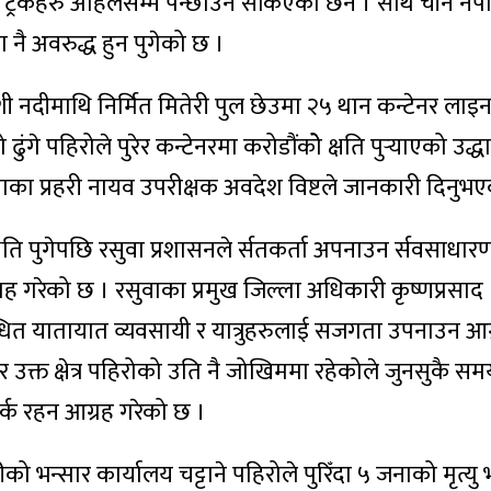
्रकहरु अहिलेसम्म पन्छाउन सकिएको छैन । साथै चीन नेपा
ा नै अवरुद्ध हुन पुगेको छ ।
ी नदीमाथि निर्मित मितेरी पुल छेउमा २५ थान कन्टेनर लाइ
गे पहिरोले पुरेर कन्टेनरमा करोडौंकोे क्षति पुर्‍याएको उद्ध
ुवाका प्रहरी नायव उपरीक्षक अवदेश विष्टले जानकारी दिनुभ
षति पुगेपछि रसुवा प्रशासनले र्सतकर्ता अपनाउन र्सवसाधार
ह गरेको छ । रसुवाका प्रमुख जिल्ला अधिकारी कृष्णप्रसाद
धित यातायात व्यवसायी र यात्रुहरुलाई सजगता उपनाउन आग
 उक्त क्षेत्र पहिरोको उति नै जोखिममा रहेकोले जुनसुकै स
सतर्क रहन आग्रह गरेको छ ।
 भन्सार कार्यालय चट्टाने पहिरोले पुरिँदा ५ जनाको मृत्य