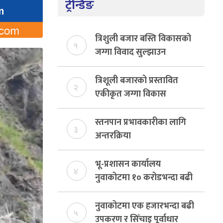
ट्रेन्डिङ
त्रिशुली बजार बस्ति विकासको
१
जग्गा विवाद सुल्झाउन
संयोजक तोकियो
त्रिशूली बजारको प्रस्तावित
२
एकीकृत जग्गा विकास
योजनाको जग्गा विवादमा
किन?, बस्ति विकास दर्ता नभए
स्तनपान प्रभावकारीका लागि
३
समिति विघटन हुने
अन्तरक्रिया
भू-प्रशासन कार्यालय
४
नुवाकोटमा १० करोडभन्दा बढी
राजस्व संकलन, ७४ प्रतिशत
बेरुजु फर्छयौट
नुवाकोटमा एक हजारभन्दा बढी
५
उपकरण र सिँचाइ पूर्वाधार