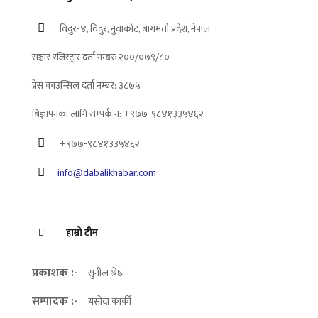
विदुर-४, विदुर, नुवाकोट, बागमती प्रदेश, नेपाल
सञ्चार रजिस्ट्रार दर्ता नम्बरः २००/०७९/८०
प्रेस काउन्सिल दर्ता नम्बर: ३८७५
बिज्ञापनका लागि सम्पर्क न: +९७७-९८४१३३५४६२
+९७७-९८४१३३५४६२
info@dabalikhabar.com
हाम्रो टीम
प्रकाशक :-
सुनील श्रेष्ठ
सम्पादक :-
यसोदा कार्की