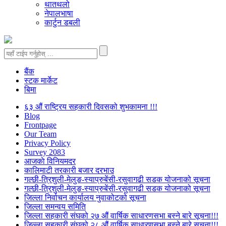
थातथलो
नेपालभाषा
कार्टुन डबली
बैंक
स्टक मार्केट
बिमा
६३ औं राष्ट्रिय सहकारी दिवसको शुभकामना !!!
Blog
Frontpage
Our Team
Privacy Policy
Survey 2083
आजकाे विनियमदर
कालिमाटी तरकारी बजार दरभाउ
गल्छी-त्रिशुली-मेलुङ-स्याप्रुबेंसी-रसुवागढी सडक योजनाको सूचना
गल्छी-त्रिशुली-मेलुङ-स्याप्रुबेंसी-रसुवागढी सडक योजनाको सूचना
जिल्ला निर्वाचन कार्यालय नुवाकोटको सूचना
जिल्ला समन्वय समिति
जिल्ला सहकारी संघको २७ औं वार्षिक साधारणसभा बस्ने बारे सूचना!!!
जिल्ला सहकारी संघको २८ औं वार्षिक साधारणसभा बस्ने बारे सूचना!!!