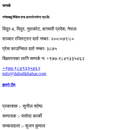
सम्पर्क
गणेशबाबु मिडिया एण्ड इन्टरटेन्टमेन्ट प्रा.लि.
विदुर-४, विदुर, नुवाकोट, बागमती प्रदेश, नेपाल
सञ्चार रजिस्ट्रार दर्ता नम्बरः २००/०७९/८०
प्रेस काउन्सिल दर्ता नम्बर: ३८७५
बिज्ञापनका लागि सम्पर्क न: +९७७-९८४१३३५४६२
+९७७-९८४१३३५४६२
info@dabalikhabar.com
हाम्रो टीम
प्रकाशक :-
सुनील श्रेष्ठ
सम्पादक :-
यसोदा कार्की
सम्बाददाता :-
सुजन कुमाल