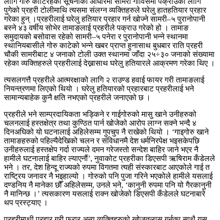
लागि गोरु काटिरहेको सूचनाको आधारमा सामरी गाविसमा पक्राउका लागि
पुगेको प्रहरी टोलीमाथि त्यसमा संलग्न व्यक्तिहरुले घरेलु हातहतियार प्रहार
गरेका हुन् ।प्रहरीलाई घरेलु हतियार प्रहार गर्न खोज्ने सामरी–५ पुरानोपानी
बस्ने ४३ वर्षीय सोभेर तामाङलाई प्रहरीले पक्राउ गरेको हो । तामाङ
समुदायको बसोवास रहेको सामरी–५ पनेरा र पुरानोपानी भन्ने स्थानमा
स्थानियबासीले गोरु काटेको भन्ने खबर प्राप्त हुनासाथ बुधबार राति प्रहरी
चौकी सामरीबाट ४ जनाको टोली उक्त स्थानमा जाँदा २५÷३० जनाको संख्यामा
रहेका व्यक्तिहरुले प्रहरीलाई देख्नासाथ घरेलु हतियारले आक्रमण गरेका थिए ।
त्यसलगत्तै प्रहरीले आत्मरक्षाको लागि २ राउण्ड हवाई फायर गरी तामाङलाई
नियन्त्रणमा लिएको थियो । घरेलु हतियारको प्रहारबाट प्रहरीलाई भने
सामान्यबाहेक कुनै क्षति नभएको प्रहरीले जनाएको छ ।
प्रहरीले भने साम्प्रदायिकता भड्किने र गाईगोरुको मासु खाने उनीहरुको
चलनलाई हस्तक्षेत्र तथा कुण्ठित पार्न खोजेको आरोप लाग्न सक्ने भन्दै ४
दिनअघिको यो घटनालाई अहिलेसम्म गुपचुप नै राखेको थियो । ‘गाइगोरु खाने
तामाङहरुको पहिल्यैदेखिको चलन र संविधानमै देश धर्मनिरपेक्ष भइसकेपछि
उनीहरुलाई हस्तक्षेप गर्दा राज्यले दमन गरेजस्तो सन्देश बाहिर जाने भएर नै
हामीले घटनालाई बाहिर ल्याएनौं’, नुवाकोट प्रहरीका डिएसपी ऋषिराम कँडेलले
भने । तर, देश हिन्दू राज्यको रुपमा विगतमा त्यही संस्कारबाट आएकोले गाई त
राष्ट्रिय जनावर नै भइहाल्यो । गोरुको पनि पुजा गरिने भएकोले हामीले यसलाई
दण्डनिय नै मानेका छौँ अहिलेसम्म, उनले भने, ‘कानुनी रुपमा पनि यो गैरकानुनी
नै मानिन्छ ।’ त्यसकारण यसलाई राक्न खोजेको डिएसपी कँडेलले घटनाबारे
थप प्रस्ट्याए ।
प्रहरीमाथी प्रहार गरी फरार अन्य व्यक्तिहरुको खोजतलास गर्नुका साथै यस