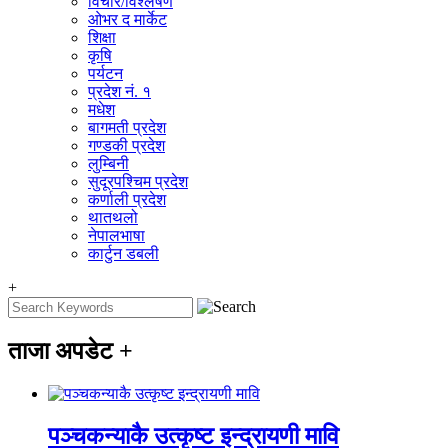
विचार/विश्‍लेषण
ओभर द मार्केट
शिक्षा
कृषि
पर्यटन
प्रदेश नं. १
मधेश
बागमती प्रदेश
गण्डकी प्रदेश
लुम्बिनी
सुदूरपश्चिम प्रदेश
कर्णाली प्रदेश
थातथलो
नेपालभाषा
कार्टुन डबली
+
ताजा अपडेट
+
पञ्चकन्याकै उत्कृष्ट इन्द्रायणी मावि