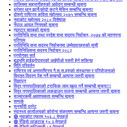
तालिममा सहभागीहरुको आवेदन सम्बन्धी सूचना
थ्रेसर धान झार्ने/काेदाे कुट्ने मेसिन सम्बन्धि सूचना!
दोश्रो राष्ट्रिय कविता महोत्सव २०७५ सम्बन्धि सूचना
नुवाकोट महोत्सव २०८० विशेषांक
नेपाल आयल निगमको सूचना
न्यूस्टार क्लबको सूचना
प्रतिनिधि सभा तथा प्रदेश सभा सदस्य निर्वाचन, २०७४ को मतगणना
परिणाम
प्रतिनिधि सभा सदस्य निर्वाचनमा उम्मेदवारहरुको सुची
प्रतिनिधिसभा सदस्य निर्वाचन २०८२
प्रयोगका सर्त
बुद्धभुमि हाईड्रोपावरको आईपीओ यसरी हेर्न सकिन्छ
मिति परिवर्तन
राष्ट्रिय एवं अन्तराष्ट्रिय गै.स.स.हरुको संस्थागत र परियोजनाको
बिस्तृत विवरण पेश गर्ने सम्बन्धी अत्यन्त जरुरी सूचना
विज्ञापन
विदुर नगरपालिकाको ट्राफिक जाम खुला गर्ने सम्बन्धी सुचना!!!
विदुर नगरपालिकाको लकडाउन पालना सम्बन्धी अत्यन्त जरुरी सूचना
सञ्चारकर्मी आवश्यकता सम्बन्धि सूचना
सम्पर्क
सुनचाँदी दररेट
स्वास्थ्य कार्यालयको कोरोना संक्रमण सम्बन्धि अत्यन्त जरुरी सूचना
🔴 नुवाकोट एफएम १०६.८ मेगाहर्ज
🔴 रेडियो लाङटाङ ९०.३ मेगाहर्ज
🔴 रेडियो सञ्जिवनी ८९ मेगाहर्ज