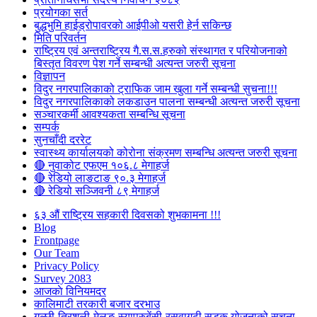
प्रयोगका सर्त
बुद्धभुमि हाईड्रोपावरको आईपीओ यसरी हेर्न सकिन्छ
मिति परिवर्तन
राष्ट्रिय एवं अन्तराष्ट्रिय गै.स.स.हरुको संस्थागत र परियोजनाको
बिस्तृत विवरण पेश गर्ने सम्बन्धी अत्यन्त जरुरी सूचना
विज्ञापन
विदुर नगरपालिकाको ट्राफिक जाम खुला गर्ने सम्बन्धी सुचना!!!
विदुर नगरपालिकाको लकडाउन पालना सम्बन्धी अत्यन्त जरुरी सूचना
सञ्चारकर्मी आवश्यकता सम्बन्धि सूचना
सम्पर्क
सुनचाँदी दररेट
स्वास्थ्य कार्यालयको कोरोना संक्रमण सम्बन्धि अत्यन्त जरुरी सूचना
🔴 नुवाकोट एफएम १०६.८ मेगाहर्ज
🔴 रेडियो लाङटाङ ९०.३ मेगाहर्ज
🔴 रेडियो सञ्जिवनी ८९ मेगाहर्ज
६३ औं राष्ट्रिय सहकारी दिवसको शुभकामना !!!
Blog
Frontpage
Our Team
Privacy Policy
Survey 2083
आजकाे विनियमदर
कालिमाटी तरकारी बजार दरभाउ
गल्छी-त्रिशुली-मेलुङ-स्याप्रुबेंसी-रसुवागढी सडक योजनाको सूचना