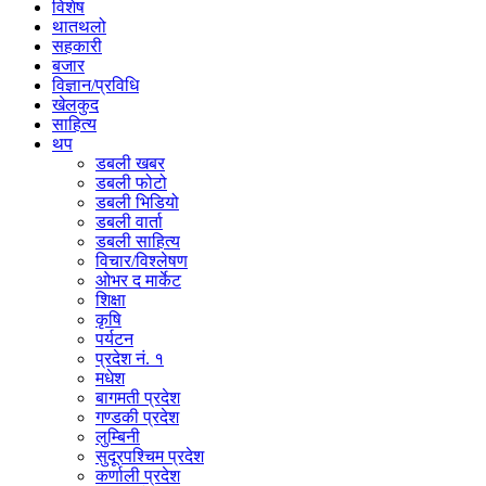
विशेष
थातथलो
सहकारी
बजार
विज्ञान/प्रविधि
खेलकुद
साहित्य
थप
डबली खबर
डबली फोटो
डबली भिडियो
डबली वार्ता
डबली साहित्य
विचार/विश्‍लेषण
ओभर द मार्केट
शिक्षा
कृषि
पर्यटन
प्रदेश नं. १
मधेश
बागमती प्रदेश
गण्डकी प्रदेश
लुम्बिनी
सुदूरपश्चिम प्रदेश
कर्णाली प्रदेश