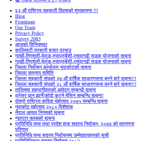
६३ औं राष्ट्रिय सहकारी दिवसको शुभकामना !!!
Blog
Frontpage
Our Team
Privacy Policy
Survey 2083
आजकाे विनियमदर
कालिमाटी तरकारी बजार दरभाउ
गल्छी-त्रिशुली-मेलुङ-स्याप्रुबेंसी-रसुवागढी सडक योजनाको सूचना
गल्छी-त्रिशुली-मेलुङ-स्याप्रुबेंसी-रसुवागढी सडक योजनाको सूचना
जिल्ला निर्वाचन कार्यालय नुवाकोटको सूचना
जिल्ला समन्वय समिति
जिल्ला सहकारी संघको २७ औं वार्षिक साधारणसभा बस्ने बारे सूचना!!!
जिल्ला सहकारी संघको २८ औं वार्षिक साधारणसभा बस्ने बारे सूचना!!!
तालिममा सहभागीहरुको आवेदन सम्बन्धी सूचना
थ्रेसर धान झार्ने/काेदाे कुट्ने मेसिन सम्बन्धि सूचना!
दोश्रो राष्ट्रिय कविता महोत्सव २०७५ सम्बन्धि सूचना
नुवाकोट महोत्सव २०८० विशेषांक
नेपाल आयल निगमको सूचना
न्यूस्टार क्लबको सूचना
प्रतिनिधि सभा तथा प्रदेश सभा सदस्य निर्वाचन, २०७४ को मतगणना
परिणाम
प्रतिनिधि सभा सदस्य निर्वाचनमा उम्मेदवारहरुको सुची
प्रतिनिधिसभा सदस्य निर्वाचन २०८२