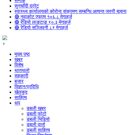
सम्पर्क
सुनचाँदी दररेट
स्वास्थ्य कार्यालयको कोरोना संक्रमण सम्बन्धि अत्यन्त जरुरी सूचना
🔴 नुवाकोट एफएम १०६.८ मेगाहर्ज
🔴 रेडियो लाङटाङ ९०.३ मेगाहर्ज
🔴 रेडियो सञ्जिवनी ८९ मेगाहर्ज
+
मुख्य पृष्ठ
खबर
विशेष
थातथलो
सहकारी
बजार
विज्ञान/प्रविधि
खेलकुद
साहित्य
थप
डबली खबर
डबली फोटो
डबली भिडियो
डबली वार्ता
डबली साहित्य