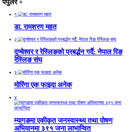
पपुलर
+
१
डा. रामशरण महत
२
दुप्चेश्वर र रेस्लिङको प्रबर्द्धन गर्दै: नेपाल रिङ
रेस्लिङ संघ
३
मोरिंगा एक फाइदा अनेक
४
म्यागङमा एकीकृत जनस्वास्थ्य तथा पोषण
अभियानमा ३९१ जना लाभान्वित