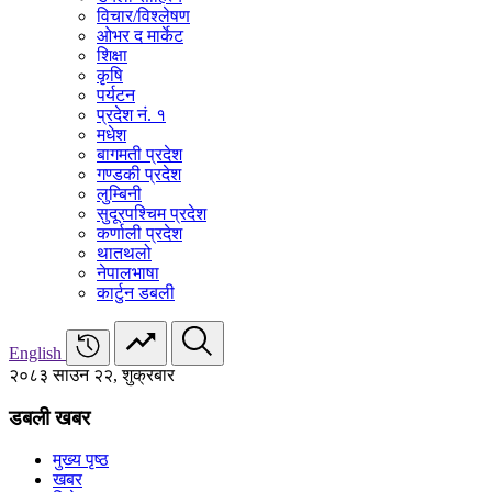
विचार/विश्‍लेषण
ओभर द मार्केट
शिक्षा
कृषि
पर्यटन
प्रदेश नं. १
मधेश
बागमती प्रदेश
गण्डकी प्रदेश
लुम्बिनी
सुदूरपश्चिम प्रदेश
कर्णाली प्रदेश
थातथलो
नेपालभाषा
कार्टुन डबली
English
२०८३ साउन २२, शुक्रबार
डबली खबर
मुख्य पृष्ठ
खबर