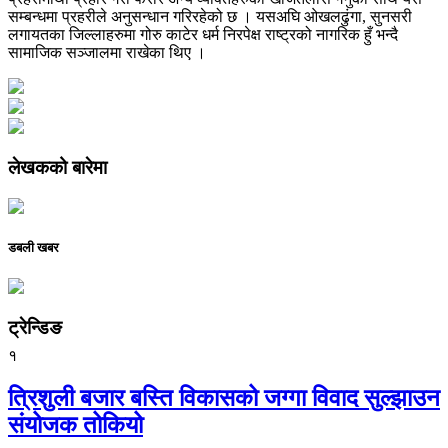
सम्बन्धमा प्रहरीले अनुसन्धान गरिरहेको छ । यसअघि ओखलढुंगा, सुनसरी
लगायतका जिल्लाहरुमा गोरु काटेर धर्म निरपेक्ष राष्ट्रको नागरिक हुँ भन्दै
सामाजिक सञ्जालमा राखेका थिए ।
लेखकको बारेमा
डबली खबर
ट्रेन्डिङ
१
त्रिशुली बजार बस्ति विकासको जग्गा विवाद सुल्झाउन
संयोजक तोकियो