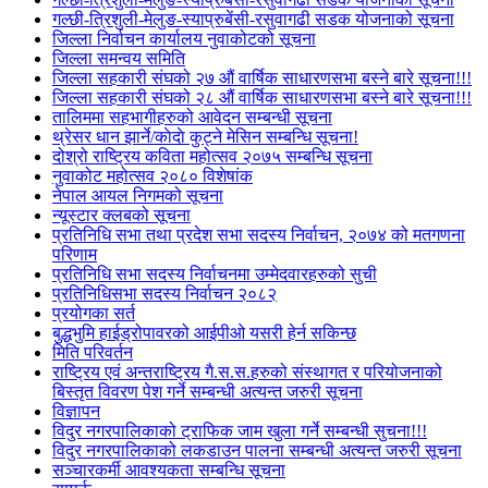
गल्छी-त्रिशुली-मेलुङ-स्याप्रुबेंसी-रसुवागढी सडक योजनाको सूचना
जिल्ला निर्वाचन कार्यालय नुवाकोटको सूचना
जिल्ला समन्वय समिति
जिल्ला सहकारी संघको २७ औं वार्षिक साधारणसभा बस्ने बारे सूचना!!!
जिल्ला सहकारी संघको २८ औं वार्षिक साधारणसभा बस्ने बारे सूचना!!!
तालिममा सहभागीहरुको आवेदन सम्बन्धी सूचना
थ्रेसर धान झार्ने/काेदाे कुट्ने मेसिन सम्बन्धि सूचना!
दोश्रो राष्ट्रिय कविता महोत्सव २०७५ सम्बन्धि सूचना
नुवाकोट महोत्सव २०८० विशेषांक
नेपाल आयल निगमको सूचना
न्यूस्टार क्लबको सूचना
प्रतिनिधि सभा तथा प्रदेश सभा सदस्य निर्वाचन, २०७४ को मतगणना
परिणाम
प्रतिनिधि सभा सदस्य निर्वाचनमा उम्मेदवारहरुको सुची
प्रतिनिधिसभा सदस्य निर्वाचन २०८२
प्रयोगका सर्त
बुद्धभुमि हाईड्रोपावरको आईपीओ यसरी हेर्न सकिन्छ
मिति परिवर्तन
राष्ट्रिय एवं अन्तराष्ट्रिय गै.स.स.हरुको संस्थागत र परियोजनाको
बिस्तृत विवरण पेश गर्ने सम्बन्धी अत्यन्त जरुरी सूचना
विज्ञापन
विदुर नगरपालिकाको ट्राफिक जाम खुला गर्ने सम्बन्धी सुचना!!!
विदुर नगरपालिकाको लकडाउन पालना सम्बन्धी अत्यन्त जरुरी सूचना
सञ्चारकर्मी आवश्यकता सम्बन्धि सूचना