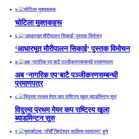
५
चोटिला मुक्तकहरू
६
‘आधारभूत मौरीपालन सिकाई’ पुस्तक विमोचन
७
अब ‘नागरिक एप’बाटै पञ्जीकरणसम्बन्धी
प्रमाणपत्र
८
विदुरमा प्रथम मेयर कप राष्ट्रिय खुला
ब्याडमिन्टन सुरु
९