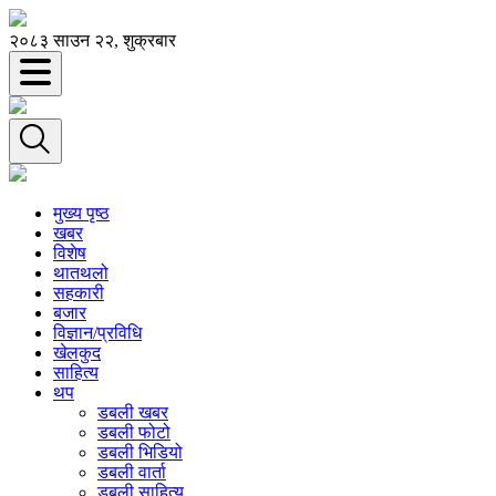
२०८३ साउन २२, शुक्रबार
मुख्य पृष्ठ
खबर
विशेष
थातथलो
सहकारी
बजार
विज्ञान/प्रविधि
खेलकुद
साहित्य
थप
डबली खबर
डबली फोटो
डबली भिडियो
डबली वार्ता
डबली साहित्य