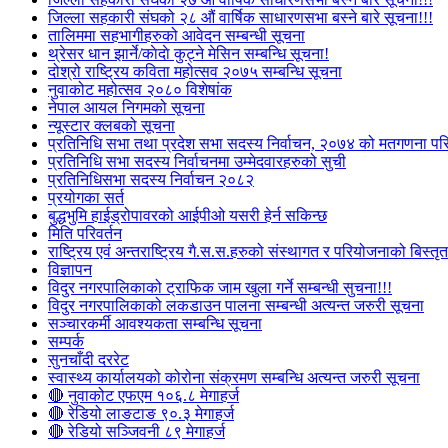
जिल्ला सहकारी संघको २८ औं वार्षिक साधारणसभा बस्ने बारे सूचना!!!
तालिममा सहभागीहरुको आवेदन सम्बन्धी सूचना
थ्रेसर धान झार्ने/काेदाे कुट्ने मेसिन सम्बन्धि सूचना!
दोश्रो राष्ट्रिय कविता महोत्सव २०७५ सम्बन्धि सूचना
नुवाकोट महोत्सव २०८० विशेषांक
नेपाल आयल निगमको सूचना
न्यूस्टार क्लबको सूचना
प्रतिनिधि सभा तथा प्रदेश सभा सदस्य निर्वाचन, २०७४ को मतगणना पर
प्रतिनिधि सभा सदस्य निर्वाचनमा उम्मेदवारहरुको सुची
प्रतिनिधिसभा सदस्य निर्वाचन २०८२
प्रयोगका सर्त
बुद्धभुमि हाईड्रोपावरको आईपीओ यसरी हेर्न सकिन्छ
मिति परिवर्तन
राष्ट्रिय एवं अन्तराष्ट्रिय गै.स.स.हरुको संस्थागत र परियोजनाको बिस्तृत 
विज्ञापन
विदुर नगरपालिकाको ट्राफिक जाम खुला गर्ने सम्बन्धी सुचना!!!
विदुर नगरपालिकाको लकडाउन पालना सम्बन्धी अत्यन्त जरुरी सूचना
सञ्चारकर्मी आवश्यकता सम्बन्धि सूचना
सम्पर्क
सुनचाँदी दररेट
स्वास्थ्य कार्यालयको कोरोना संक्रमण सम्बन्धि अत्यन्त जरुरी सूचना
🔴 नुवाकोट एफएम १०६.८ मेगाहर्ज
🔴 रेडियो लाङटाङ ९०.३ मेगाहर्ज
🔴 रेडियो सञ्जिवनी ८९ मेगाहर्ज