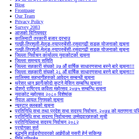
Blog
Frontpage
Our Team
Privacy Policy
Survey 2083
आजकाे विनियमदर
कालिमाटी तरकारी बजार दरभाउ
गल्छी-त्रिशुली-मेलुङ-स्याप्रुबेंसी-रसुवागढी सडक योजनाको सूचना
गल्छी-त्रिशुली-मेलुङ-स्याप्रुबेंसी-रसुवागढी सडक योजनाको सूचना
जिल्ला निर्वाचन कार्यालय नुवाकोटको सूचना
जिल्ला समन्वय समिति
जिल्ला सहकारी संघको २७ औं वार्षिक साधारणसभा बस्ने बारे सूचना!!!
जिल्ला सहकारी संघको २८ औं वार्षिक साधारणसभा बस्ने बारे सूचना!!!
तालिममा सहभागीहरुको आवेदन सम्बन्धी सूचना
थ्रेसर धान झार्ने/काेदाे कुट्ने मेसिन सम्बन्धि सूचना!
दोश्रो राष्ट्रिय कविता महोत्सव २०७५ सम्बन्धि सूचना
नुवाकोट महोत्सव २०८० विशेषांक
नेपाल आयल निगमको सूचना
न्यूस्टार क्लबको सूचना
प्रतिनिधि सभा तथा प्रदेश सभा सदस्य निर्वाचन, २०७४ को मतगणना पर
प्रतिनिधि सभा सदस्य निर्वाचनमा उम्मेदवारहरुको सुची
प्रतिनिधिसभा सदस्य निर्वाचन २०८२
प्रयोगका सर्त
बुद्धभुमि हाईड्रोपावरको आईपीओ यसरी हेर्न सकिन्छ
मिति परिवर्तन