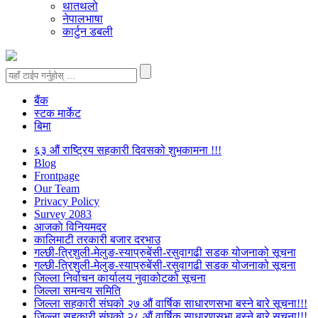
थातथलो
नेपालभाषा
कार्टुन डबली
बैंक
स्टक मार्केट
बिमा
६३ औं राष्ट्रिय सहकारी दिवसको शुभकामना !!!
Blog
Frontpage
Our Team
Privacy Policy
Survey 2083
आजकाे विनियमदर
कालिमाटी तरकारी बजार दरभाउ
गल्छी-त्रिशुली-मेलुङ-स्याप्रुबेंसी-रसुवागढी सडक योजनाको सूचना
गल्छी-त्रिशुली-मेलुङ-स्याप्रुबेंसी-रसुवागढी सडक योजनाको सूचना
जिल्ला निर्वाचन कार्यालय नुवाकोटको सूचना
जिल्ला समन्वय समिति
जिल्ला सहकारी संघको २७ औं वार्षिक साधारणसभा बस्ने बारे सूचना!!!
जिल्ला सहकारी संघको २८ औं वार्षिक साधारणसभा बस्ने बारे सूचना!!!