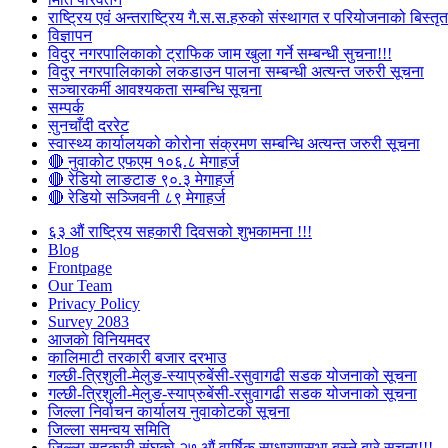
राष्ट्रिय एवं अन्तराष्ट्रिय गै.स.स.हरुको संस्थागत र परियोजनाको बिस्तृत 
विज्ञापन
विदुर नगरपालिकाको ट्राफिक जाम खुला गर्ने सम्बन्धी सुचना!!!
विदुर नगरपालिकाको लकडाउन पालना सम्बन्धी अत्यन्त जरुरी सूचना
सञ्चारकर्मी आवश्यकता सम्बन्धि सूचना
सम्पर्क
सुनचाँदी दररेट
स्वास्थ्य कार्यालयको कोरोना संक्रमण सम्बन्धि अत्यन्त जरुरी सूचना
🔴 नुवाकोट एफएम १०६.८ मेगाहर्ज
🔴 रेडियो लाङटाङ ९०.३ मेगाहर्ज
🔴 रेडियो सञ्जिवनी ८९ मेगाहर्ज
६३ औं राष्ट्रिय सहकारी दिवसको शुभकामना !!!
Blog
Frontpage
Our Team
Privacy Policy
Survey 2083
आजकाे विनियमदर
कालिमाटी तरकारी बजार दरभाउ
गल्छी-त्रिशुली-मेलुङ-स्याप्रुबेंसी-रसुवागढी सडक योजनाको सूचना
गल्छी-त्रिशुली-मेलुङ-स्याप्रुबेंसी-रसुवागढी सडक योजनाको सूचना
जिल्ला निर्वाचन कार्यालय नुवाकोटको सूचना
जिल्ला समन्वय समिति
जिल्ला सहकारी संघको २७ औं वार्षिक साधारणसभा बस्ने बारे सूचना!!!