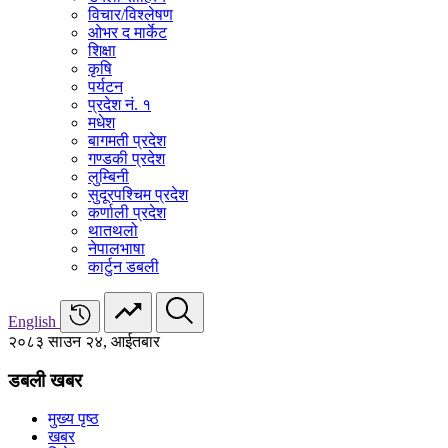
विचार/विश्‍लेषण
ओभर द मार्केट
शिक्षा
कृषि
पर्यटन
प्रदेश नं. १
मधेश
बागमती प्रदेश
गण्डकी प्रदेश
लुम्बिनी
सुदूरपश्चिम प्रदेश
कर्णाली प्रदेश
थातथलो
नेपालभाषा
कार्टुन डबली
English
२०८३ साउन २४, आईतबार
डबली खबर
मुख्य पृष्ठ
खबर