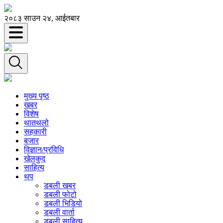
२०८३ साउन २४, आईतबार
मुख्य पृष्ठ
खबर
विशेष
थातथलो
सहकारी
बजार
विज्ञान/प्रविधि
खेलकुद
साहित्य
थप
डबली खबर
डबली फोटो
डबली भिडियो
डबली वार्ता
डबली साहित्य