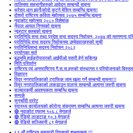
तालिममा सहभागीहरुको आवेदन सम्बन्धी सूचना
थ्रेसर धान झार्ने/काेदाे कुट्ने मेसिन सम्बन्धि सूचना!
दोश्रो राष्ट्रिय कविता महोत्सव २०७५ सम्बन्धि सूचना
नुवाकोट महोत्सव २०८० विशेषांक
नेपाल आयल निगमको सूचना
न्यूस्टार क्लबको सूचना
प्रतिनिधि सभा तथा प्रदेश सभा सदस्य निर्वाचन, २०७४ को मतगणना पर
प्रतिनिधि सभा सदस्य निर्वाचनमा उम्मेदवारहरुको सुची
प्रतिनिधिसभा सदस्य निर्वाचन २०८२
प्रयोगका सर्त
बुद्धभुमि हाईड्रोपावरको आईपीओ यसरी हेर्न सकिन्छ
मिति परिवर्तन
राष्ट्रिय एवं अन्तराष्ट्रिय गै.स.स.हरुको संस्थागत र परियोजनाको बिस्तृत 
विज्ञापन
विदुर नगरपालिकाको ट्राफिक जाम खुला गर्ने सम्बन्धी सुचना!!!
विदुर नगरपालिकाको लकडाउन पालना सम्बन्धी अत्यन्त जरुरी सूचना
सञ्चारकर्मी आवश्यकता सम्बन्धि सूचना
सम्पर्क
सुनचाँदी दररेट
स्वास्थ्य कार्यालयको कोरोना संक्रमण सम्बन्धि अत्यन्त जरुरी सूचना
🔴 नुवाकोट एफएम १०६.८ मेगाहर्ज
🔴 रेडियो लाङटाङ ९०.३ मेगाहर्ज
🔴 रेडियो सञ्जिवनी ८९ मेगाहर्ज
६३ औं राष्ट्रिय सहकारी दिवसको शुभकामना !!!