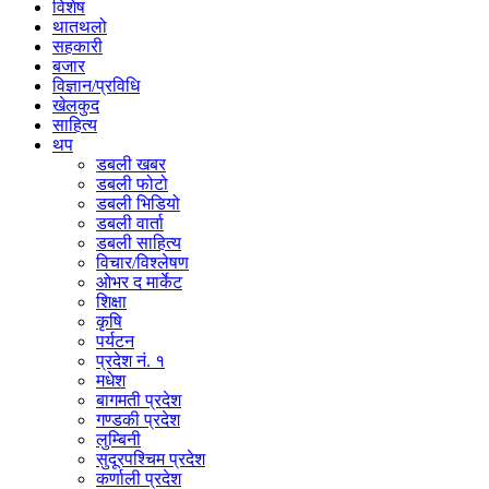
विशेष
थातथलो
सहकारी
बजार
विज्ञान/प्रविधि
खेलकुद
साहित्य
थप
डबली खबर
डबली फोटो
डबली भिडियो
डबली वार्ता
डबली साहित्य
विचार/विश्‍लेषण
ओभर द मार्केट
शिक्षा
कृषि
पर्यटन
प्रदेश नं. १
मधेश
बागमती प्रदेश
गण्डकी प्रदेश
लुम्बिनी
सुदूरपश्चिम प्रदेश
कर्णाली प्रदेश