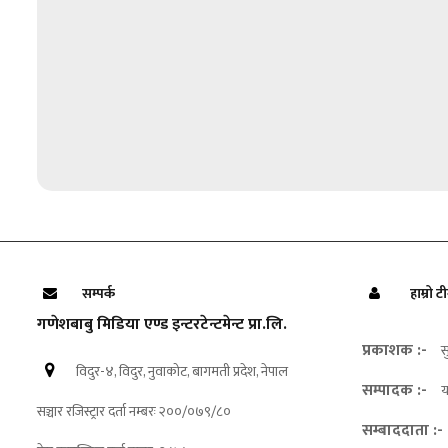
सम्पर्क
हाम्रो ट
गणेशबाबु मिडिया एण्ड इन्टरटेन्टमेन्ट प्रा.लि.
प्रकाशक :-
स
विदुर-४, विदुर, नुवाकोट, बागमती प्रदेश, नेपाल
सम्पादक :-
य
सञ्चार रजिस्ट्रार दर्ता नम्बरः २००/०७९/८०
सम्बाददाता :-