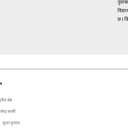
नुवाक
विद्य
छ l व
ीम
ुनील श्रेष्ठ
सोदा कार्की
सुजन कुमाल