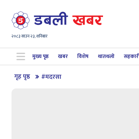
२०८३ साउन २३, शनिबार
मुख्य पृष्ठ
खबर
विशेष
थातथलो
सहकार
गृह पृष्ठ
#मदरसा