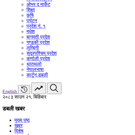
ओभर द मार्केट
शिक्षा
कृषि
पर्यटन
प्रदेश नं. १
मधेश
बागमती प्रदेश
गण्डकी प्रदेश
लुम्बिनी
सुदूरपश्चिम प्रदेश
कर्णाली प्रदेश
थातथलो
नेपालभाषा
कार्टुन डबली
English
२०८३ साउन २१, बिहिबार
डबली खबर
मुख्य पृष्ठ
खबर
विशेष