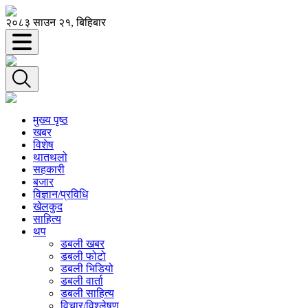
२०८३ साउन २१, बिहिबार
मुख्य पृष्ठ
खबर
विशेष
थातथलो
सहकारी
बजार
विज्ञान/प्रविधि
खेलकुद
साहित्य
थप
डबली खबर
डबली फोटो
डबली भिडियो
डबली वार्ता
डबली साहित्य
विचार/विश्‍लेषण