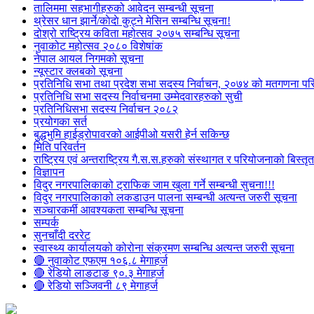
तालिममा सहभागीहरुको आवेदन सम्बन्धी सूचना
थ्रेसर धान झार्ने/काेदाे कुट्ने मेसिन सम्बन्धि सूचना!
दोश्रो राष्ट्रिय कविता महोत्सव २०७५ सम्बन्धि सूचना
नुवाकोट महोत्सव २०८० विशेषांक
नेपाल आयल निगमको सूचना
न्यूस्टार क्लबको सूचना
प्रतिनिधि सभा तथा प्रदेश सभा सदस्य निर्वाचन, २०७४ को मतगणना पर
प्रतिनिधि सभा सदस्य निर्वाचनमा उम्मेदवारहरुको सुची
प्रतिनिधिसभा सदस्य निर्वाचन २०८२
प्रयोगका सर्त
बुद्धभुमि हाईड्रोपावरको आईपीओ यसरी हेर्न सकिन्छ
मिति परिवर्तन
राष्ट्रिय एवं अन्तराष्ट्रिय गै.स.स.हरुको संस्थागत र परियोजनाको बिस्तृत 
विज्ञापन
विदुर नगरपालिकाको ट्राफिक जाम खुला गर्ने सम्बन्धी सुचना!!!
विदुर नगरपालिकाको लकडाउन पालना सम्बन्धी अत्यन्त जरुरी सूचना
सञ्चारकर्मी आवश्यकता सम्बन्धि सूचना
सम्पर्क
सुनचाँदी दररेट
स्वास्थ्य कार्यालयको कोरोना संक्रमण सम्बन्धि अत्यन्त जरुरी सूचना
🔴 नुवाकोट एफएम १०६.८ मेगाहर्ज
🔴 रेडियो लाङटाङ ९०.३ मेगाहर्ज
🔴 रेडियो सञ्जिवनी ८९ मेगाहर्ज