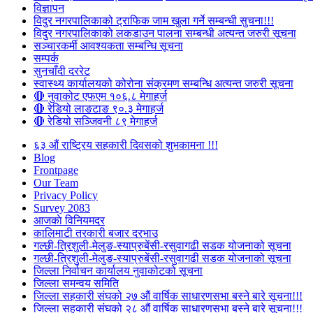
विज्ञापन
विदुर नगरपालिकाको ट्राफिक जाम खुला गर्ने सम्बन्धी सुचना!!!
विदुर नगरपालिकाको लकडाउन पालना सम्बन्धी अत्यन्त जरुरी सूचना
सञ्चारकर्मी आवश्यकता सम्बन्धि सूचना
सम्पर्क
सुनचाँदी दररेट
स्वास्थ्य कार्यालयको कोरोना संक्रमण सम्बन्धि अत्यन्त जरुरी सूचना
🔴 नुवाकोट एफएम १०६.८ मेगाहर्ज
🔴 रेडियो लाङटाङ ९०.३ मेगाहर्ज
🔴 रेडियो सञ्जिवनी ८९ मेगाहर्ज
६३ औं राष्ट्रिय सहकारी दिवसको शुभकामना !!!
Blog
Frontpage
Our Team
Privacy Policy
Survey 2083
आजकाे विनियमदर
कालिमाटी तरकारी बजार दरभाउ
गल्छी-त्रिशुली-मेलुङ-स्याप्रुबेंसी-रसुवागढी सडक योजनाको सूचना
गल्छी-त्रिशुली-मेलुङ-स्याप्रुबेंसी-रसुवागढी सडक योजनाको सूचना
जिल्ला निर्वाचन कार्यालय नुवाकोटको सूचना
जिल्ला समन्वय समिति
जिल्ला सहकारी संघको २७ औं वार्षिक साधारणसभा बस्ने बारे सूचना!!!
जिल्ला सहकारी संघको २८ औं वार्षिक साधारणसभा बस्ने बारे सूचना!!!