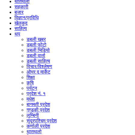
थातथलो
सहकारी
बजार
विज्ञान/प्रविधि
खेलकुद
साहित्य
थप
डबली खबर
डबली फोटो
डबली भिडियो
डबली वार्ता
डबली साहित्य
विचार/विश्‍लेषण
ओभर द मार्केट
शिक्षा
कृषि
पर्यटन
प्रदेश नं. १
मधेश
बागमती प्रदेश
गण्डकी प्रदेश
लुम्बिनी
सुदूरपश्चिम प्रदेश
कर्णाली प्रदेश
थातथलो