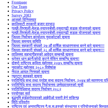
Frontpage
Our Team
Privacy Policy
Survey 2083
आजकाे विनियमदर
कालिमाटी तरकारी बजार दरभाउ
गल्छी-त्रिशुली-मेलुङ-स्याप्रुबेंसी-रसुवागढी सडक योजनाको सूचना
गल्छी-त्रिशुली-मेलुङ-स्याप्रुबेंसी-रसुवागढी सडक योजनाको सूचना
जिल्ला निर्वाचन कार्यालय नुवाकोटको सूचना
जिल्ला समन्वय समिति
जिल्ला सहकारी संघको २७ औं वार्षिक साधारणसभा बस्ने बारे सूचना!!!
जिल्ला सहकारी संघको २८ औं वार्षिक साधारणसभा बस्ने बारे सूचना!!!
तालिममा सहभागीहरुको आवेदन सम्बन्धी सूचना
थ्रेसर धान झार्ने/काेदाे कुट्ने मेसिन सम्बन्धि सूचना!
दोश्रो राष्ट्रिय कविता महोत्सव २०७५ सम्बन्धि सूचना
नुवाकोट महोत्सव २०८० विशेषांक
नेपाल आयल निगमको सूचना
न्यूस्टार क्लबको सूचना
प्रतिनिधि सभा तथा प्रदेश सभा सदस्य निर्वाचन, २०७४ को मतगणना पर
प्रतिनिधि सभा सदस्य निर्वाचनमा उम्मेदवारहरुको सुची
प्रतिनिधिसभा सदस्य निर्वाचन २०८२
प्रयोगका सर्त
बुद्धभुमि हाईड्रोपावरको आईपीओ यसरी हेर्न सकिन्छ
मिति परिवर्तन
राष्ट्रिय एवं अन्तराष्ट्रिय गै.स.स.हरुको संस्थागत र परियोजनाको बिस्तृत 