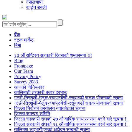
नेपालभाषा
कार्टुन डबली
बैंक
स्टक मार्केट
बिमा
६३ औं राष्ट्रिय सहकारी दिवसको शुभकामना !!!
Blog
Frontpage
Our Team
Privacy Policy
Survey 2083
आजकाे विनियमदर
कालिमाटी तरकारी बजार दरभाउ
गल्छी-त्रिशुली-मेलुङ-स्याप्रुबेंसी-रसुवागढी सडक योजनाको सूचना
गल्छी-त्रिशुली-मेलुङ-स्याप्रुबेंसी-रसुवागढी सडक योजनाको सूचना
जिल्ला निर्वाचन कार्यालय नुवाकोटको सूचना
जिल्ला समन्वय समिति
जिल्ला सहकारी संघको २७ औं वार्षिक साधारणसभा बस्ने बारे सूचना!!!
जिल्ला सहकारी संघको २८ औं वार्षिक साधारणसभा बस्ने बारे सूचना!!!
तालिममा सहभागीहरुको आवेदन सम्बन्धी सूचना