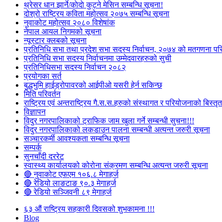
थ्रेसर धान झार्ने/काेदाे कुट्ने मेसिन सम्बन्धि सूचना!
दोश्रो राष्ट्रिय कविता महोत्सव २०७५ सम्बन्धि सूचना
नुवाकोट महोत्सव २०८० विशेषांक
नेपाल आयल निगमको सूचना
न्यूस्टार क्लबको सूचना
प्रतिनिधि सभा तथा प्रदेश सभा सदस्य निर्वाचन, २०७४ को मतगणना पर
प्रतिनिधि सभा सदस्य निर्वाचनमा उम्मेदवारहरुको सुची
प्रतिनिधिसभा सदस्य निर्वाचन २०८२
प्रयोगका सर्त
बुद्धभुमि हाईड्रोपावरको आईपीओ यसरी हेर्न सकिन्छ
मिति परिवर्तन
राष्ट्रिय एवं अन्तराष्ट्रिय गै.स.स.हरुको संस्थागत र परियोजनाको बिस्तृत 
विज्ञापन
विदुर नगरपालिकाको ट्राफिक जाम खुला गर्ने सम्बन्धी सुचना!!!
विदुर नगरपालिकाको लकडाउन पालना सम्बन्धी अत्यन्त जरुरी सूचना
सञ्चारकर्मी आवश्यकता सम्बन्धि सूचना
सम्पर्क
सुनचाँदी दररेट
स्वास्थ्य कार्यालयको कोरोना संक्रमण सम्बन्धि अत्यन्त जरुरी सूचना
🔴 नुवाकोट एफएम १०६.८ मेगाहर्ज
🔴 रेडियो लाङटाङ ९०.३ मेगाहर्ज
🔴 रेडियो सञ्जिवनी ८९ मेगाहर्ज
६३ औं राष्ट्रिय सहकारी दिवसको शुभकामना !!!
Blog