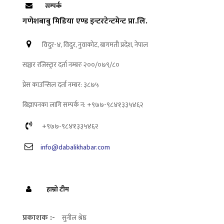
सम्पर्क
गणेशबाबु मिडिया एण्ड इन्टरटेन्टमेन्ट प्रा.लि.
विदुर-४, विदुर, नुवाकोट, बागमती प्रदेश, नेपाल
सञ्चार रजिस्ट्रार दर्ता नम्बरः २००/०७९/८०
प्रेस काउन्सिल दर्ता नम्बर: ३८७५
बिज्ञापनका लागि सम्पर्क न: +९७७-९८४१३३५४६२
+९७७-९८४१३३५४६२
info@dabalikhabar.com
हाम्रो टीम
प्रकाशक :-
सुनील श्रेष्ठ