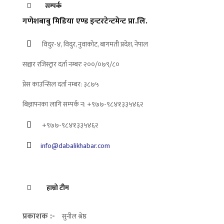
सम्पर्क
गणेशबाबु मिडिया एण्ड इन्टरटेन्टमेन्ट प्रा.लि.
विदुर-४, विदुर, नुवाकोट, बागमती प्रदेश, नेपाल
सञ्चार रजिस्ट्रार दर्ता नम्बरः २००/०७९/८०
प्रेस काउन्सिल दर्ता नम्बर: ३८७५
बिज्ञापनका लागि सम्पर्क न: +९७७-९८४१३३५४६२
+९७७-९८४१३३५४६२
info@dabalikhabar.com
हाम्रो टीम
प्रकाशक :-
सुनील श्रेष्ठ