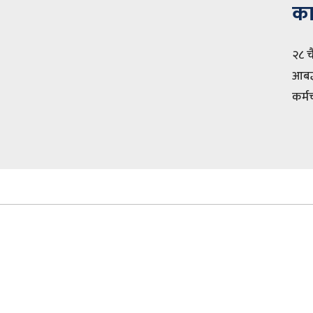
का
२८ च
आबद्
कर्मच