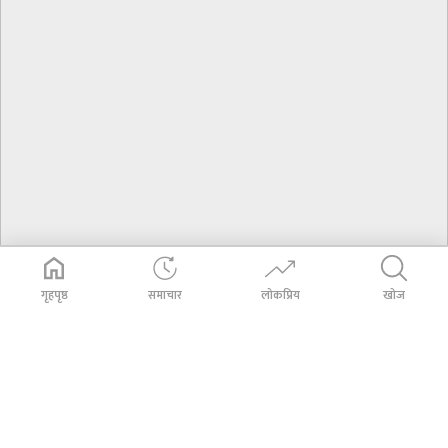
गृहपृष्ठ
समाचार
लोकप्रिय
खोज