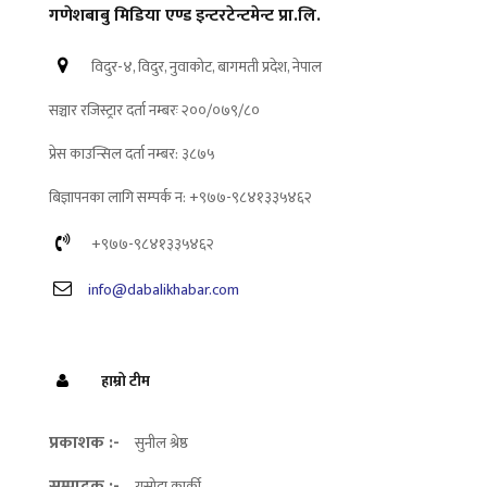
गणेशबाबु मिडिया एण्ड इन्टरटेन्टमेन्ट प्रा.लि.
विदुर-४, विदुर, नुवाकोट, बागमती प्रदेश, नेपाल
सञ्चार रजिस्ट्रार दर्ता नम्बरः २००/०७९/८०
प्रेस काउन्सिल दर्ता नम्बर: ३८७५
बिज्ञापनका लागि सम्पर्क न: +९७७-९८४१३३५४६२
+९७७-९८४१३३५४६२
info@dabalikhabar.com
हाम्रो टीम
प्रकाशक :-
सुनील श्रेष्ठ
सम्पादक :-
यसोदा कार्की