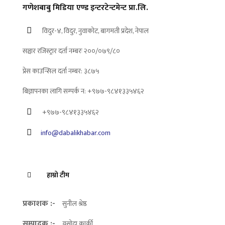
गणेशबाबु मिडिया एण्ड इन्टरटेन्टमेन्ट प्रा.लि.
विदुर-४, विदुर, नुवाकोट, बागमती प्रदेश, नेपाल
सञ्चार रजिस्ट्रार दर्ता नम्बरः २००/०७९/८०
प्रेस काउन्सिल दर्ता नम्बर: ३८७५
बिज्ञापनका लागि सम्पर्क न: +९७७-९८४१३३५४६२
+९७७-९८४१३३५४६२
info@dabalikhabar.com
हाम्रो टीम
प्रकाशक :-
सुनील श्रेष्ठ
सम्पादक :-
यसोदा कार्की