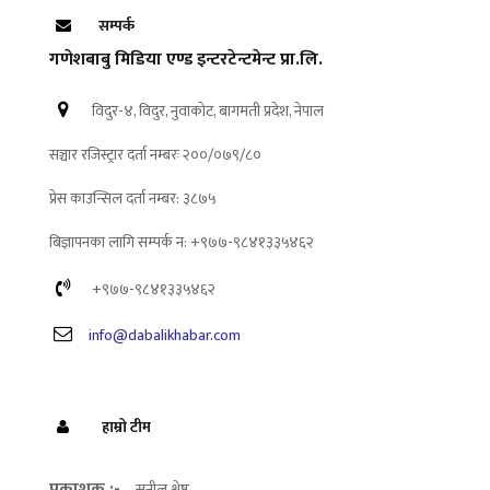
सम्पर्क
गणेशबाबु मिडिया एण्ड इन्टरटेन्टमेन्ट प्रा.लि.
विदुर-४, विदुर, नुवाकोट, बागमती प्रदेश, नेपाल
सञ्चार रजिस्ट्रार दर्ता नम्बरः २००/०७९/८०
प्रेस काउन्सिल दर्ता नम्बर: ३८७५
बिज्ञापनका लागि सम्पर्क न: +९७७-९८४१३३५४६२
+९७७-९८४१३३५४६२
info@dabalikhabar.com
हाम्रो टीम
प्रकाशक :-
सुनील श्रेष्ठ