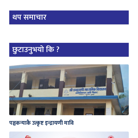
थप समाचार
छुटाउनुभयो कि ?
पञ्चकन्याकै उत्कृष्ट इन्द्रायणी मावि