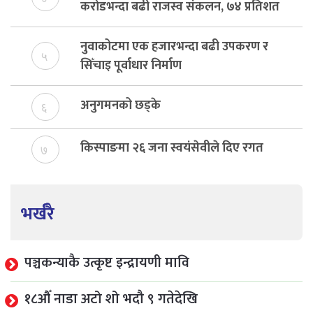
करोडभन्दा बढी राजस्व संकलन, ७४ प्रतिशत
बेरुजु फर्छयौट
नुवाकोटमा एक हजारभन्दा बढी उपकरण र
५
सिँचाइ पूर्वाधार निर्माण
अनुगमनको छड्के
६
किस्पाङमा २६ जना स्वयंसेवीले दिए रगत
७
भर्खरै
पञ्चकन्याकै उत्कृष्ट इन्द्रायणी मावि
१८औँ नाडा अटो शो भदौ ९ गतेदेखि