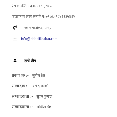
प्रेस काउन्सिल दर्ता नम्बर: ३८७५
बिज्ञापनका लागि सम्पर्क न: +९७७-९८४१३३५४६२
+९७७-९८४१३३५४६२
info@dabalikhabar.com
हाम्रो टीम
प्रकाशक :-
सुनील श्रेष्ठ
सम्पादक :-
यसोदा कार्की
सम्बाददाता :-
सुजन कुमाल
सम्बाददाता :-
अस्मिता श्रेष्ठ