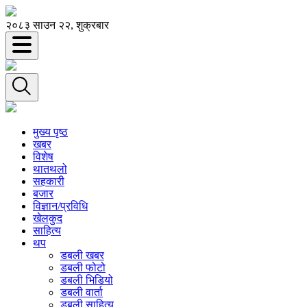
२०८३ साउन २२, शुक्रबार
मुख्य पृष्ठ
खबर
विशेष
थातथलो
सहकारी
बजार
विज्ञान/प्रविधि
खेलकुद
साहित्य
थप
डबली खबर
डबली फोटो
डबली भिडियो
डबली वार्ता
डबली साहित्य