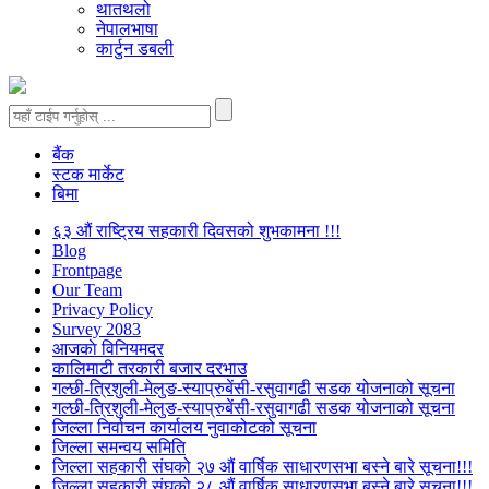
थातथलो
नेपालभाषा
कार्टुन डबली
बैंक
स्टक मार्केट
बिमा
६३ औं राष्ट्रिय सहकारी दिवसको शुभकामना !!!
Blog
Frontpage
Our Team
Privacy Policy
Survey 2083
आजकाे विनियमदर
कालिमाटी तरकारी बजार दरभाउ
गल्छी-त्रिशुली-मेलुङ-स्याप्रुबेंसी-रसुवागढी सडक योजनाको सूचना
गल्छी-त्रिशुली-मेलुङ-स्याप्रुबेंसी-रसुवागढी सडक योजनाको सूचना
जिल्ला निर्वाचन कार्यालय नुवाकोटको सूचना
जिल्ला समन्वय समिति
जिल्ला सहकारी संघको २७ औं वार्षिक साधारणसभा बस्ने बारे सूचना!!!
जिल्ला सहकारी संघको २८ औं वार्षिक साधारणसभा बस्ने बारे सूचना!!!