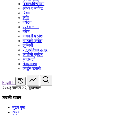
विचार/विश्‍लेषण
ओभर द मार्केट
शिक्षा
कृषि
पर्यटन
प्रदेश नं. १
मधेश
बागमती प्रदेश
गण्डकी प्रदेश
लुम्बिनी
सुदूरपश्चिम प्रदेश
कर्णाली प्रदेश
थातथलो
नेपालभाषा
कार्टुन डबली
English
२०८३ साउन २२, शुक्रबार
डबली खबर
मुख्य पृष्ठ
खबर