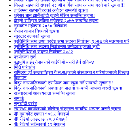
जिल्ला सहकारी संघको २८ औं वार्षिक साधारणसभा बस्ने बारे सूचना!!!
तालिममा सहभागीहरुको आवेदन सम्बन्धी सूचना
थ्रेसर धान झार्ने/काेदाे कुट्ने मेसिन सम्बन्धि सूचना!
दोश्रो राष्ट्रिय कविता महोत्सव २०७५ सम्बन्धि सूचना
नुवाकोट महोत्सव २०८० विशेषांक
नेपाल आयल निगमको सूचना
न्यूस्टार क्लबको सूचना
प्रतिनिधि सभा तथा प्रदेश सभा सदस्य निर्वाचन, २०७४ को मतगणना पर
प्रतिनिधि सभा सदस्य निर्वाचनमा उम्मेदवारहरुको सुची
प्रतिनिधिसभा सदस्य निर्वाचन २०८२
प्रयोगका सर्त
बुद्धभुमि हाईड्रोपावरको आईपीओ यसरी हेर्न सकिन्छ
मिति परिवर्तन
राष्ट्रिय एवं अन्तराष्ट्रिय गै.स.स.हरुको संस्थागत र परियोजनाको बिस्तृत 
विज्ञापन
विदुर नगरपालिकाको ट्राफिक जाम खुला गर्ने सम्बन्धी सुचना!!!
विदुर नगरपालिकाको लकडाउन पालना सम्बन्धी अत्यन्त जरुरी सूचना
सञ्चारकर्मी आवश्यकता सम्बन्धि सूचना
सम्पर्क
सुनचाँदी दररेट
स्वास्थ्य कार्यालयको कोरोना संक्रमण सम्बन्धि अत्यन्त जरुरी सूचना
🔴 नुवाकोट एफएम १०६.८ मेगाहर्ज
🔴 रेडियो लाङटाङ ९०.३ मेगाहर्ज
🔴 रेडियो सञ्जिवनी ८९ मेगाहर्ज