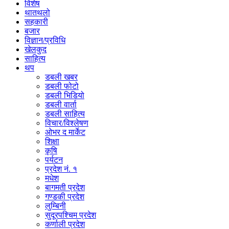
विशेष
थातथलो
सहकारी
बजार
विज्ञान/प्रविधि
खेलकुद
साहित्य
थप
डबली खबर
डबली फोटो
डबली भिडियो
डबली वार्ता
डबली साहित्य
विचार/विश्‍लेषण
ओभर द मार्केट
शिक्षा
कृषि
पर्यटन
प्रदेश नं. १
मधेश
बागमती प्रदेश
गण्डकी प्रदेश
लुम्बिनी
सुदूरपश्चिम प्रदेश
कर्णाली प्रदेश