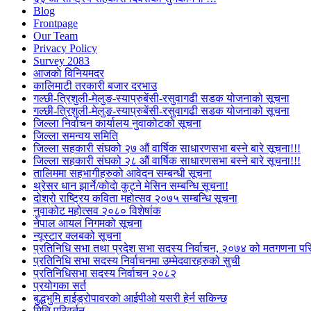
Blog
Frontpage
Our Team
Privacy Policy
Survey 2083
आजकाे विनियमदर
कालिमाटी तरकारी बजार दरभाउ
गल्छी-त्रिशुली-मेलुङ-स्याप्रुबेंसी-रसुवागढी सडक योजनाको सूचना
गल्छी-त्रिशुली-मेलुङ-स्याप्रुबेंसी-रसुवागढी सडक योजनाको सूचना
जिल्ला निर्वाचन कार्यालय नुवाकोटको सूचना
जिल्ला समन्वय समिति
जिल्ला सहकारी संघको २७ औं वार्षिक साधारणसभा बस्ने बारे सूचना!!!
जिल्ला सहकारी संघको २८ औं वार्षिक साधारणसभा बस्ने बारे सूचना!!!
तालिममा सहभागीहरुको आवेदन सम्बन्धी सूचना
थ्रेसर धान झार्ने/काेदाे कुट्ने मेसिन सम्बन्धि सूचना!
दोश्रो राष्ट्रिय कविता महोत्सव २०७५ सम्बन्धि सूचना
नुवाकोट महोत्सव २०८० विशेषांक
नेपाल आयल निगमको सूचना
न्यूस्टार क्लबको सूचना
प्रतिनिधि सभा तथा प्रदेश सभा सदस्य निर्वाचन, २०७४ को मतगणना पर
प्रतिनिधि सभा सदस्य निर्वाचनमा उम्मेदवारहरुको सुची
प्रतिनिधिसभा सदस्य निर्वाचन २०८२
प्रयोगका सर्त
बुद्धभुमि हाईड्रोपावरको आईपीओ यसरी हेर्न सकिन्छ
मिति परिवर्तन