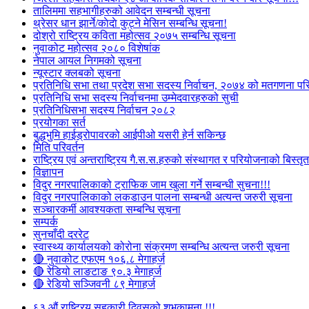
तालिममा सहभागीहरुको आवेदन सम्बन्धी सूचना
थ्रेसर धान झार्ने/काेदाे कुट्ने मेसिन सम्बन्धि सूचना!
दोश्रो राष्ट्रिय कविता महोत्सव २०७५ सम्बन्धि सूचना
नुवाकोट महोत्सव २०८० विशेषांक
नेपाल आयल निगमको सूचना
न्यूस्टार क्लबको सूचना
प्रतिनिधि सभा तथा प्रदेश सभा सदस्य निर्वाचन, २०७४ को मतगणना पर
प्रतिनिधि सभा सदस्य निर्वाचनमा उम्मेदवारहरुको सुची
प्रतिनिधिसभा सदस्य निर्वाचन २०८२
प्रयोगका सर्त
बुद्धभुमि हाईड्रोपावरको आईपीओ यसरी हेर्न सकिन्छ
मिति परिवर्तन
राष्ट्रिय एवं अन्तराष्ट्रिय गै.स.स.हरुको संस्थागत र परियोजनाको बिस्तृत 
विज्ञापन
विदुर नगरपालिकाको ट्राफिक जाम खुला गर्ने सम्बन्धी सुचना!!!
विदुर नगरपालिकाको लकडाउन पालना सम्बन्धी अत्यन्त जरुरी सूचना
सञ्चारकर्मी आवश्यकता सम्बन्धि सूचना
सम्पर्क
सुनचाँदी दररेट
स्वास्थ्य कार्यालयको कोरोना संक्रमण सम्बन्धि अत्यन्त जरुरी सूचना
🔴 नुवाकोट एफएम १०६.८ मेगाहर्ज
🔴 रेडियो लाङटाङ ९०.३ मेगाहर्ज
🔴 रेडियो सञ्जिवनी ८९ मेगाहर्ज
६३ औं राष्ट्रिय सहकारी दिवसको शुभकामना !!!