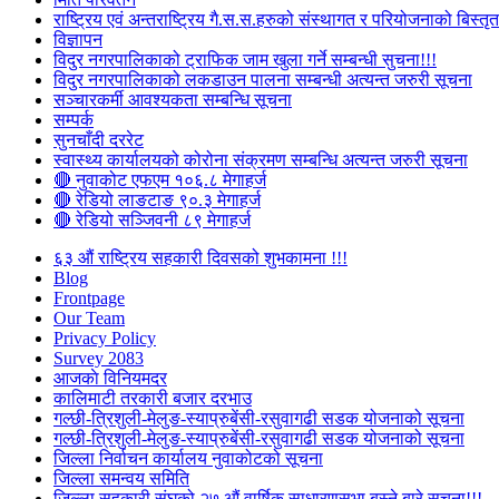
राष्ट्रिय एवं अन्तराष्ट्रिय गै.स.स.हरुको संस्थागत र परियोजनाको बिस्तृत 
विज्ञापन
विदुर नगरपालिकाको ट्राफिक जाम खुला गर्ने सम्बन्धी सुचना!!!
विदुर नगरपालिकाको लकडाउन पालना सम्बन्धी अत्यन्त जरुरी सूचना
सञ्चारकर्मी आवश्यकता सम्बन्धि सूचना
सम्पर्क
सुनचाँदी दररेट
स्वास्थ्य कार्यालयको कोरोना संक्रमण सम्बन्धि अत्यन्त जरुरी सूचना
🔴 नुवाकोट एफएम १०६.८ मेगाहर्ज
🔴 रेडियो लाङटाङ ९०.३ मेगाहर्ज
🔴 रेडियो सञ्जिवनी ८९ मेगाहर्ज
६३ औं राष्ट्रिय सहकारी दिवसको शुभकामना !!!
Blog
Frontpage
Our Team
Privacy Policy
Survey 2083
आजकाे विनियमदर
कालिमाटी तरकारी बजार दरभाउ
गल्छी-त्रिशुली-मेलुङ-स्याप्रुबेंसी-रसुवागढी सडक योजनाको सूचना
गल्छी-त्रिशुली-मेलुङ-स्याप्रुबेंसी-रसुवागढी सडक योजनाको सूचना
जिल्ला निर्वाचन कार्यालय नुवाकोटको सूचना
जिल्ला समन्वय समिति
जिल्ला सहकारी संघको २७ औं वार्षिक साधारणसभा बस्ने बारे सूचना!!!