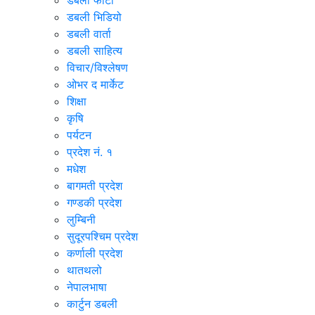
डबली फोटो
डबली भिडियो
डबली वार्ता
डबली साहित्य
विचार/विश्‍लेषण
ओभर द मार्केट
शिक्षा
कृषि
पर्यटन
प्रदेश नं. १
मधेश
बागमती प्रदेश
गण्डकी प्रदेश
लुम्बिनी
सुदूरपश्चिम प्रदेश
कर्णाली प्रदेश
थातथलो
नेपालभाषा
कार्टुन डबली