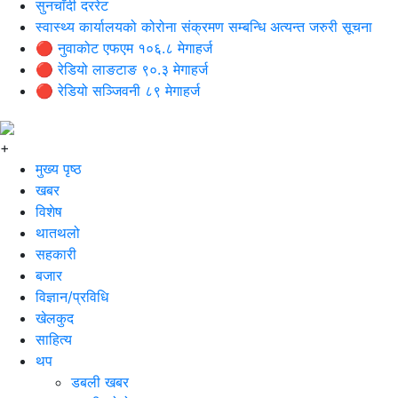
सुनचाँदी दररेट
स्वास्थ्य कार्यालयको कोरोना संक्रमण सम्बन्धि अत्यन्त जरुरी सूचना
🔴 नुवाकोट एफएम १०६.८ मेगाहर्ज
🔴 रेडियो लाङटाङ ९०.३ मेगाहर्ज
🔴 रेडियो सञ्जिवनी ८९ मेगाहर्ज
+
मुख्य पृष्ठ
खबर
विशेष
थातथलो
सहकारी
बजार
विज्ञान/प्रविधि
खेलकुद
साहित्य
थप
डबली खबर