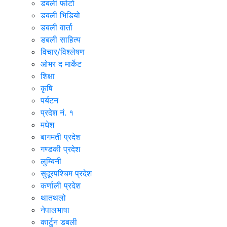
डबली फोटो
डबली भिडियो
डबली वार्ता
डबली साहित्य
विचार/विश्‍लेषण
ओभर द मार्केट
शिक्षा
कृषि
पर्यटन
प्रदेश नं. १
मधेश
बागमती प्रदेश
गण्डकी प्रदेश
लुम्बिनी
सुदूरपश्चिम प्रदेश
कर्णाली प्रदेश
थातथलो
नेपालभाषा
कार्टुन डबली