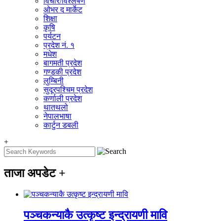
विचार/विश्‍लेषण
ओभर द मार्केट
शिक्षा
कृषि
पर्यटन
प्रदेश नं. १
मधेश
बागमती प्रदेश
गण्डकी प्रदेश
लुम्बिनी
सुदूरपश्चिम प्रदेश
कर्णाली प्रदेश
थातथलो
नेपालभाषा
कार्टुन डबली
+
ताजा अपडेट
+
पञ्चकन्याकै उत्कृष्ट इन्द्रायणी मावि