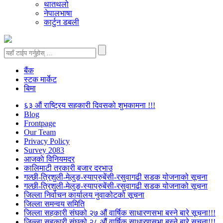
थातथलो
नेपालभाषा
कार्टुन डबली
बैंक
स्टक मार्केट
बिमा
६३ औं राष्ट्रिय सहकारी दिवसको शुभकामना !!!
Blog
Frontpage
Our Team
Privacy Policy
Survey 2083
आजकाे विनियमदर
कालिमाटी तरकारी बजार दरभाउ
गल्छी-त्रिशुली-मेलुङ-स्याप्रुबेंसी-रसुवागढी सडक योजनाको सूचना
गल्छी-त्रिशुली-मेलुङ-स्याप्रुबेंसी-रसुवागढी सडक योजनाको सूचना
जिल्ला निर्वाचन कार्यालय नुवाकोटको सूचना
जिल्ला समन्वय समिति
जिल्ला सहकारी संघको २७ औं वार्षिक साधारणसभा बस्ने बारे सूचना!!!
जिल्ला सहकारी संघको २८ औं वार्षिक साधारणसभा बस्ने बारे सूचना!!!