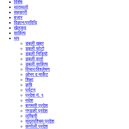
विशेष
थातथलो
सहकारी
बजार
विज्ञान/प्रविधि
खेलकुद
साहित्य
थप
डबली खबर
डबली फोटो
डबली भिडियो
डबली वार्ता
डबली साहित्य
विचार/विश्‍लेषण
ओभर द मार्केट
शिक्षा
कृषि
पर्यटन
प्रदेश नं. १
मधेश
बागमती प्रदेश
गण्डकी प्रदेश
लुम्बिनी
सुदूरपश्चिम प्रदेश
कर्णाली प्रदेश