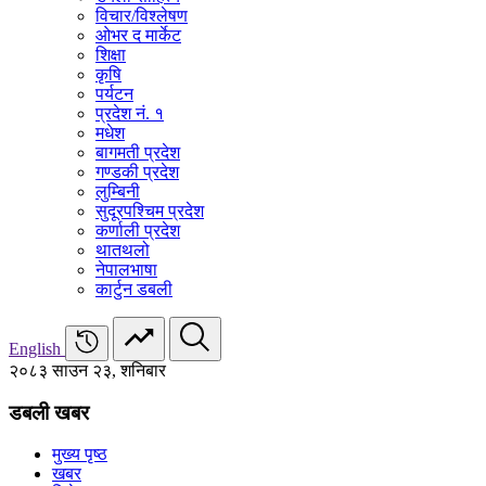
विचार/विश्‍लेषण
ओभर द मार्केट
शिक्षा
कृषि
पर्यटन
प्रदेश नं. १
मधेश
बागमती प्रदेश
गण्डकी प्रदेश
लुम्बिनी
सुदूरपश्चिम प्रदेश
कर्णाली प्रदेश
थातथलो
नेपालभाषा
कार्टुन डबली
English
२०८३ साउन २३, शनिबार
डबली खबर
मुख्य पृष्ठ
खबर