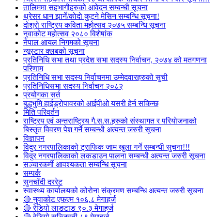
तालिममा सहभागीहरुको आवेदन सम्बन्धी सूचना
थ्रेसर धान झार्ने/काेदाे कुट्ने मेसिन सम्बन्धि सूचना!
दोश्रो राष्ट्रिय कविता महोत्सव २०७५ सम्बन्धि सूचना
नुवाकोट महोत्सव २०८० विशेषांक
नेपाल आयल निगमको सूचना
न्यूस्टार क्लबको सूचना
प्रतिनिधि सभा तथा प्रदेश सभा सदस्य निर्वाचन, २०७४ को मतगणना
परिणाम
प्रतिनिधि सभा सदस्य निर्वाचनमा उम्मेदवारहरुको सुची
प्रतिनिधिसभा सदस्य निर्वाचन २०८२
प्रयोगका सर्त
बुद्धभुमि हाईड्रोपावरको आईपीओ यसरी हेर्न सकिन्छ
मिति परिवर्तन
राष्ट्रिय एवं अन्तराष्ट्रिय गै.स.स.हरुको संस्थागत र परियोजनाको
बिस्तृत विवरण पेश गर्ने सम्बन्धी अत्यन्त जरुरी सूचना
विज्ञापन
विदुर नगरपालिकाको ट्राफिक जाम खुला गर्ने सम्बन्धी सुचना!!!
विदुर नगरपालिकाको लकडाउन पालना सम्बन्धी अत्यन्त जरुरी सूचना
सञ्चारकर्मी आवश्यकता सम्बन्धि सूचना
सम्पर्क
सुनचाँदी दररेट
स्वास्थ्य कार्यालयको कोरोना संक्रमण सम्बन्धि अत्यन्त जरुरी सूचना
🔴 नुवाकोट एफएम १०६.८ मेगाहर्ज
🔴 रेडियो लाङटाङ ९०.३ मेगाहर्ज
🔴 रेडियो सञ्जिवनी ८९ मेगाहर्ज