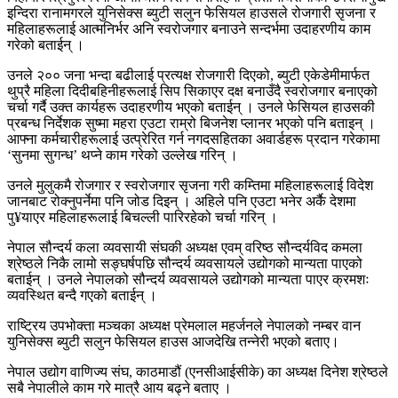
इन्दिरा रानामगरले युनिसेक्स ब्युटी सलुन फेसियल हाउसले रोजगारी सृजना र
महिलाहरूलाई आत्मनिर्भर अनि स्वरोजगार बनाउने सन्दर्भमा उदाहरणीय काम
गरेको बताईन् ।
उनले २०० जना भन्दा बढीलाई प्रत्यक्ष रोजगारी दिएको, ब्युटी एकेडेमीमार्फत
थुप्रै महिला दिदीबहिनीहरूलाई सिप सिकाएर दक्ष बनाउँदै स्वरोजगार बनाएको
चर्चा गर्दै उक्त कार्यहरू उदाहरणीय भएको बताईन् । उनले फेसियल हाउसकी
प्रबन्ध निर्देशक सुष्मा महरा एउटा राम्रो बिजनेश प्लानर भएको पनि बताइन् ।
आफ्ना कर्मचारीहरूलाई उत्प्रेरित गर्न नगदसहितका अवार्डहरू प्रदान गरेकामा
‘सुनमा सुगन्ध’ थप्ने काम गरेको उल्लेख गरिन् ।
उनले मुलुकमै रोजगार र स्वरोजगार सृजना गरी कम्तिमा महिलाहरूलाई विदेश
जानबाट रोक्नुपर्नेमा पनि जोड दिइन् । अहिले पनि एउटा भनेर अर्कै देशमा
पु¥याएर महिलाहरूलाई बिचल्ली पारिरहेको चर्चा गरिन् ।
नेपाल सौन्दर्य कला व्यवसायी संघकी अध्यक्ष एवम् वरिष्ठ सौन्दर्यविद कमला
श्रेष्ठले निकै लामो सङ्घर्षपछि सौन्दर्य व्यवसायले उद्योगको मान्यता पाएको
बताईन् । उनले नेपालको सौन्दर्य व्यवसायले उद्योगको मान्यता पाएर क्रमशः
व्यवस्थित बन्दै गएको बताईन् ।
राष्ट्रिय उपभोक्ता मञ्चका अध्यक्ष प्रेमलाल महर्जनले नेपालको नम्बर वान
युनिसेक्स ब्युटी सलुन फेसियल हाउस आजदेखि तन्नेरी भएको बताए।
नेपाल उद्योग वाणिज्य संघ, काठमाडौं (एनसीआईसीके) का अध्यक्ष दिनेश श्रेष्ठले
सबै नेपालीले काम गरे मात्रै आय बढ्ने बताए ।