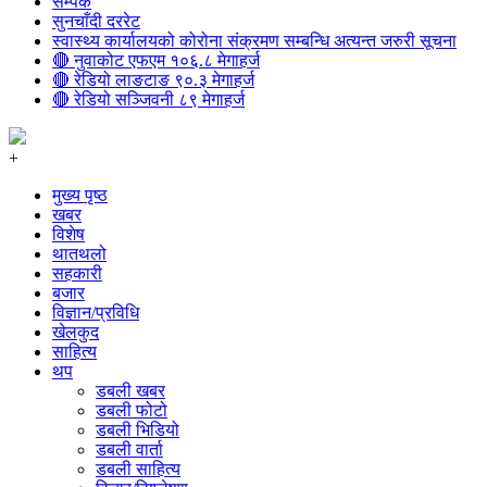
सम्पर्क
सुनचाँदी दररेट
स्वास्थ्य कार्यालयको कोरोना संक्रमण सम्बन्धि अत्यन्त जरुरी सूचना
🔴 नुवाकोट एफएम १०६.८ मेगाहर्ज
🔴 रेडियो लाङटाङ ९०.३ मेगाहर्ज
🔴 रेडियो सञ्जिवनी ८९ मेगाहर्ज
+
मुख्य पृष्ठ
खबर
विशेष
थातथलो
सहकारी
बजार
विज्ञान/प्रविधि
खेलकुद
साहित्य
थप
डबली खबर
डबली फोटो
डबली भिडियो
डबली वार्ता
डबली साहित्य