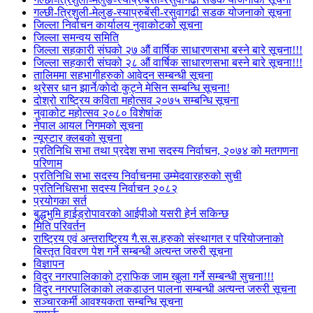
गल्छी-त्रिशुली-मेलुङ-स्याप्रुबेंसी-रसुवागढी सडक योजनाको सूचना
जिल्ला निर्वाचन कार्यालय नुवाकोटको सूचना
जिल्ला समन्वय समिति
जिल्ला सहकारी संघको २७ औं वार्षिक साधारणसभा बस्ने बारे सूचना!!!
जिल्ला सहकारी संघको २८ औं वार्षिक साधारणसभा बस्ने बारे सूचना!!!
तालिममा सहभागीहरुको आवेदन सम्बन्धी सूचना
थ्रेसर धान झार्ने/काेदाे कुट्ने मेसिन सम्बन्धि सूचना!
दोश्रो राष्ट्रिय कविता महोत्सव २०७५ सम्बन्धि सूचना
नुवाकोट महोत्सव २०८० विशेषांक
नेपाल आयल निगमको सूचना
न्यूस्टार क्लबको सूचना
प्रतिनिधि सभा तथा प्रदेश सभा सदस्य निर्वाचन, २०७४ को मतगणना
परिणाम
प्रतिनिधि सभा सदस्य निर्वाचनमा उम्मेदवारहरुको सुची
प्रतिनिधिसभा सदस्य निर्वाचन २०८२
प्रयोगका सर्त
बुद्धभुमि हाईड्रोपावरको आईपीओ यसरी हेर्न सकिन्छ
मिति परिवर्तन
राष्ट्रिय एवं अन्तराष्ट्रिय गै.स.स.हरुको संस्थागत र परियोजनाको
बिस्तृत विवरण पेश गर्ने सम्बन्धी अत्यन्त जरुरी सूचना
विज्ञापन
विदुर नगरपालिकाको ट्राफिक जाम खुला गर्ने सम्बन्धी सुचना!!!
विदुर नगरपालिकाको लकडाउन पालना सम्बन्धी अत्यन्त जरुरी सूचना
सञ्चारकर्मी आवश्यकता सम्बन्धि सूचना