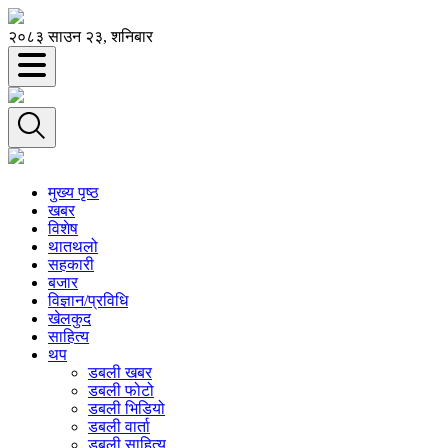
२०८३ साउन २३, शनिबार
मुख्य पृष्ठ
खबर
विशेष
थातथलो
सहकारी
बजार
विज्ञान/प्रविधि
खेलकुद
साहित्य
थप
डबली खबर
डबली फोटो
डबली भिडियो
डबली वार्ता
डबली साहित्य