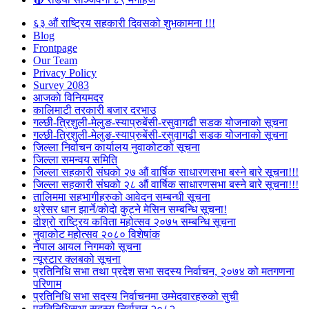
६३ औं राष्ट्रिय सहकारी दिवसको शुभकामना !!!
Blog
Frontpage
Our Team
Privacy Policy
Survey 2083
आजकाे विनियमदर
कालिमाटी तरकारी बजार दरभाउ
गल्छी-त्रिशुली-मेलुङ-स्याप्रुबेंसी-रसुवागढी सडक योजनाको सूचना
गल्छी-त्रिशुली-मेलुङ-स्याप्रुबेंसी-रसुवागढी सडक योजनाको सूचना
जिल्ला निर्वाचन कार्यालय नुवाकोटको सूचना
जिल्ला समन्वय समिति
जिल्ला सहकारी संघको २७ औं वार्षिक साधारणसभा बस्ने बारे सूचना!!!
जिल्ला सहकारी संघको २८ औं वार्षिक साधारणसभा बस्ने बारे सूचना!!!
तालिममा सहभागीहरुको आवेदन सम्बन्धी सूचना
थ्रेसर धान झार्ने/काेदाे कुट्ने मेसिन सम्बन्धि सूचना!
दोश्रो राष्ट्रिय कविता महोत्सव २०७५ सम्बन्धि सूचना
नुवाकोट महोत्सव २०८० विशेषांक
नेपाल आयल निगमको सूचना
न्यूस्टार क्लबको सूचना
प्रतिनिधि सभा तथा प्रदेश सभा सदस्य निर्वाचन, २०७४ को मतगणना
परिणाम
प्रतिनिधि सभा सदस्य निर्वाचनमा उम्मेदवारहरुको सुची
प्रतिनिधिसभा सदस्य निर्वाचन २०८२