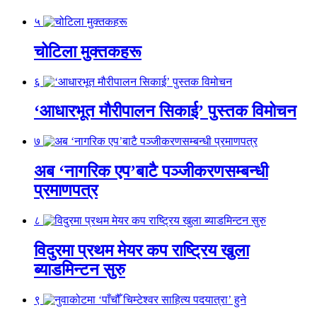
५
चोटिला मुक्तकहरू
६
‘आधारभूत मौरीपालन सिकाई’ पुस्तक विमोचन
७
अब ‘नागरिक एप’बाटै पञ्जीकरणसम्बन्धी
प्रमाणपत्र
८
विदुरमा प्रथम मेयर कप राष्ट्रिय खुला
ब्याडमिन्टन सुरु
९