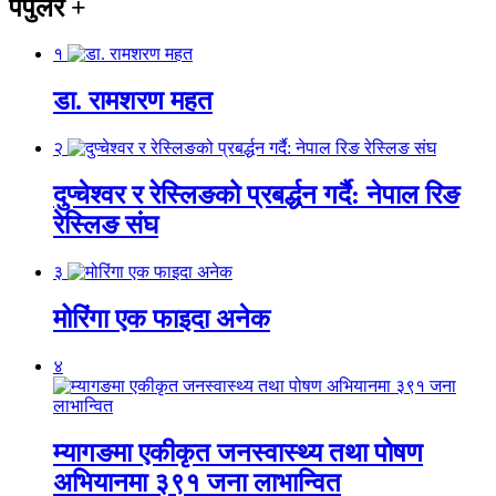
पपुलर
+
१
डा. रामशरण महत
२
दुप्चेश्वर र रेस्लिङको प्रबर्द्धन गर्दै: नेपाल रिङ
रेस्लिङ संघ
३
मोरिंगा एक फाइदा अनेक
४
म्यागङमा एकीकृत जनस्वास्थ्य तथा पोषण
अभियानमा ३९१ जना लाभान्वित