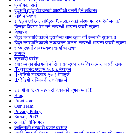
प्रयोगका सर्त
बुद्धभुमि हाईड्रोपावरको आईपीओ यसरी हेर्न सकिन्छ
मिति परिवर्तन
राष्ट्रिय एवं अन्तराष्ट्रिय गै.स.स.हरुको संस्थागत र परियोजनाको
बिस्तृत विवरण पेश गर्ने सम्बन्धी अत्यन्त जरुरी सूचना
विज्ञापन
विदुर नगरपालिकाको ट्राफिक जाम खुला गर्ने सम्बन्धी सुचना!!!
विदुर नगरपालिकाको लकडाउन पालना सम्बन्धी अत्यन्त जरुरी सूचना
सञ्चारकर्मी आवश्यकता सम्बन्धि सूचना
सम्पर्क
सुनचाँदी दररेट
स्वास्थ्य कार्यालयको कोरोना संक्रमण सम्बन्धि अत्यन्त जरुरी सूचना
🔴 नुवाकोट एफएम १०६.८ मेगाहर्ज
🔴 रेडियो लाङटाङ ९०.३ मेगाहर्ज
🔴 रेडियो सञ्जिवनी ८९ मेगाहर्ज
६३ औं राष्ट्रिय सहकारी दिवसको शुभकामना !!!
Blog
Frontpage
Our Team
Privacy Policy
Survey 2083
आजकाे विनियमदर
कालिमाटी तरकारी बजार दरभाउ
गल्छी-त्रिशुली-मेलुङ-स्याप्रुबेंसी-रसुवागढी सडक योजनाको सूचना