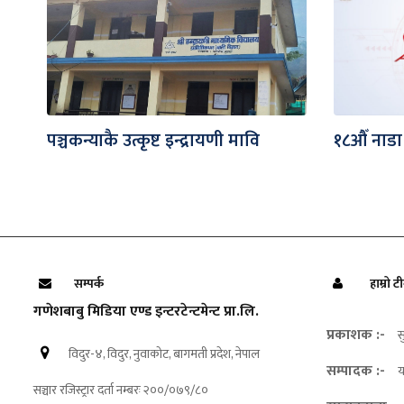
पञ्चकन्याकै उत्कृष्ट इन्द्रायणी मावि
१८औँ नाडा
सम्पर्क
हाम्रो ट
गणेशबाबु मिडिया एण्ड इन्टरटेन्टमेन्ट प्रा.लि.
प्रकाशक :-
स
विदुर-४, विदुर, नुवाकोट, बागमती प्रदेश, नेपाल
सम्पादक :-
य
सञ्चार रजिस्ट्रार दर्ता नम्बरः २००/०७९/८०