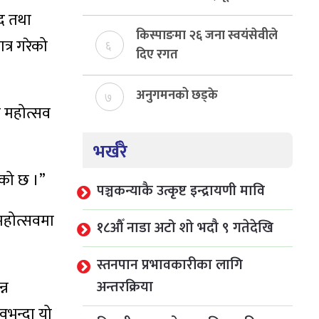
निर्माण
ुद तथा
किस्पाङमा २६ जना स्वयंसेवीले
त्र गरेको
६
दिए रगत
अनुगमनको छड्के
७
य महोत्सव
भर्खरै
एको छ ।”
पञ्चकन्याकै उत्कृष्ट इन्द्रायणी मावि
महोत्सवमा
१८औँ नाडा अटो शो भदौ ९ गतेदेखि
स्तनपान प्रभावकारीका लागि
अन्तरक्रिया
्न
वभन्दा यो