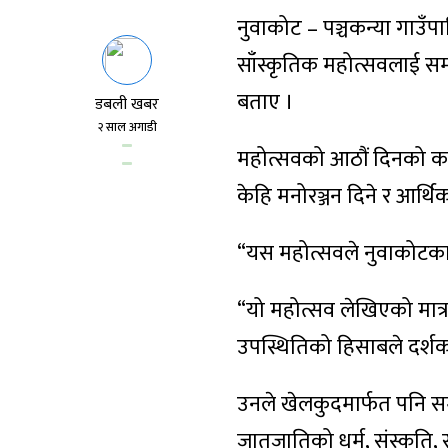
नुवाकोट – पञ्चकन्या गाउँ
साँस्कृतिक महोत्सवलाई सम्ब
बताए ।
डबली खबर
२ साल अगाडी
महोत्सवको आठौं दिनको कार्
केहि मनोरञ्जन दिने र आर्थ
“यस महोत्सवले नुवाकोटका कु
“यो महोत्सव लेखिएको मात
उपस्थितिको हिसाबले दर्शक
उनले खेलकुदमार्फत पनि समृ
जातजातिको धर्म, संस्कृति,