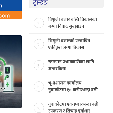
ट्रेन्डिङ
त्रिशुली बजार बस्ति विकासको
१
जग्गा विवाद सुल्झाउन
संयोजक तोकियो
त्रिशूली बजारको प्रस्तावित
२
एकीकृत जग्गा विकास
योजनाको जग्गा विवादमा
किन?, बस्ति विकास दर्ता नभए
स्तनपान प्रभावकारीका लागि
३
समिति विघटन हुने
अन्तरक्रिया
भू-प्रशासन कार्यालय
४
नुवाकोटमा १० करोडभन्दा बढी
राजस्व संकलन, ७४ प्रतिशत
बेरुजु फर्छयौट
नुवाकोटमा एक हजारभन्दा बढी
५
उपकरण र सिँचाइ पूर्वाधार