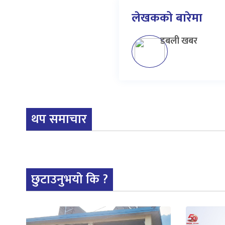
लेखकको बारेमा
डबली खबर
थप समाचार
छुटाउनुभयो कि ?