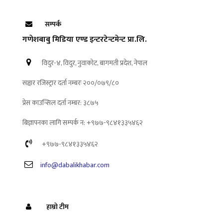
सम्पर्क
गणेशबाबु मिडिया एण्ड इन्टरटेन्टमेन्ट प्रा.लि.
विदुर-४, विदुर, नुवाकोट, बागमती प्रदेश, नेपाल
सञ्चार रजिस्ट्रार दर्ता नम्बरः २००/०७९/८०
प्रेस काउन्सिल दर्ता नम्बर: ३८७५
बिज्ञापनका लागि सम्पर्क न: +९७७-९८४१३३५४६२
+९७७-९८४१३३५४६२
info@dabalikhabar.com
हाम्रो टीम