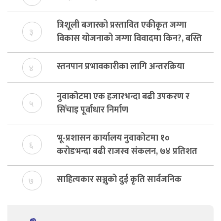
त्रिशूली बजारको प्रस्तावित एकीकृत जग्गा
३
विकास योजनाको जग्गा विवादमा किन?, बस्ति
विकास दर्ता नभए समिति विघटन हुने
स्तनपान प्रभावकारीका लागि अन्तरक्रिया
४
नुवाकोटमा एक हजारभन्दा बढी उपकरण र
५
सिँचाइ पूर्वाधार निर्माण
भू-प्रशासन कार्यालय नुवाकोटमा १०
६
करोडभन्दा बढी राजस्व संकलन, ७४ प्रतिशत
बेरुजु फर्छयौट
साहित्यकार सञ्जुको दुई कृति सार्वजनिक
७