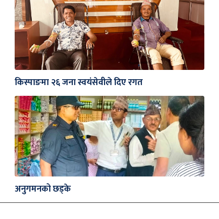
किस्पाङमा २६ जना स्वयंसेवीले दिए रगत
अनुगमनको छड्के