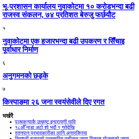
भू-प्रशासन कार्यालय नुवाकोटमा १० करोडभन्दा बढी
राजस्व संकलन, ७४ प्रतिशत बेरुजु फर्छयौट
५
नुवाकोटमा एक हजारभन्दा बढी उपकरण र सिँचाइ
पूर्वाधार निर्माण
६
अनुगमनको छड्के
७
किस्पाङमा २६ जना स्वयंसेवीले दिए रगत
भर्खरै
पञ्चकन्याकै उत्कृष्ट इन्द्रायणी मावि
१८औँ नाडा अटो शो भदौ ९ गतेदेखि
स्तनपान प्रभावकारीका लागि अन्तरक्रिया
त्रिशूली बजारको प्रस्तावित एकीकृत जग्गा विकास योजनाको जग्गा