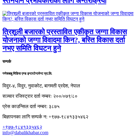
स्तनपान प्रभावकारीका लागि अन्तरक्रिया
त्रिशूली बजारको प्रस्तावित एकीकृत जग्गा विकास
योजनाको जग्गा विवादमा किन?, बस्ति विकास दर्ता
नभए समिति विघटन हुने
सम्पर्क
गणेशबाबु मिडिया एण्ड इन्टरटेन्टमेन्ट प्रा.लि.
विदुर-४, विदुर, नुवाकोट, बागमती प्रदेश, नेपाल
सञ्चार रजिस्ट्रार दर्ता नम्बरः २००/०७९/८०
प्रेस काउन्सिल दर्ता नम्बर: ३८७५
बिज्ञापनका लागि सम्पर्क न: +९७७-९८४१३३५४६२
+९७७-९८४१३३५४६२
info@dabalikhabar.com