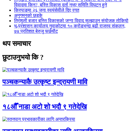
विवादमा किन?, बस्ति विकास दर्ता नभए समिति विघटन हुने
किस्पाङमा २६ जना स्वयंसेवीले दिए रगत
अनुगमनको छड्के
त्रिशुली बजार बस्ति विकासको जग्गा विवाद सुल्झाउन संयोजक तोकियो
भू-प्रशासन कार्यालय नुवाकोटमा १० करोडभन्दा बढी राजस्व संकलन,
७४ प्रतिशत बेरुजु फर्छयौट
थप समाचार
छुटाउनुभयो कि ?
पञ्चकन्याकै उत्कृष्ट इन्द्रायणी मावि
१८औँ नाडा अटो शो भदौ ९ गतेदेखि