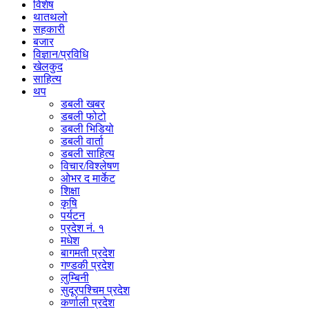
विशेष
थातथलो
सहकारी
बजार
विज्ञान/प्रविधि
खेलकुद
साहित्य
थप
डबली खबर
डबली फोटो
डबली भिडियो
डबली वार्ता
डबली साहित्य
विचार/विश्‍लेषण
ओभर द मार्केट
शिक्षा
कृषि
पर्यटन
प्रदेश नं. १
मधेश
बागमती प्रदेश
गण्डकी प्रदेश
लुम्बिनी
सुदूरपश्चिम प्रदेश
कर्णाली प्रदेश