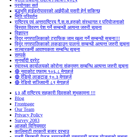
प्रयोगका सर्त
बुद्धभुमि हाईड्रोपावरको आईपीओ यसरी हेर्न सकिन्छ
मिति परिवर्तन
राष्ट्रिय एवं अन्तराष्ट्रिय गै.स.स.हरुको संस्थागत र परियोजनाको
बिस्तृत विवरण पेश गर्ने सम्बन्धी अत्यन्त जरुरी सूचना
विज्ञापन
विदुर नगरपालिकाको ट्राफिक जाम खुला गर्ने सम्बन्धी सुचना!!!
विदुर नगरपालिकाको लकडाउन पालना सम्बन्धी अत्यन्त जरुरी सूचना
सञ्चारकर्मी आवश्यकता सम्बन्धि सूचना
सम्पर्क
सुनचाँदी दररेट
स्वास्थ्य कार्यालयको कोरोना संक्रमण सम्बन्धि अत्यन्त जरुरी सूचना
🔴 नुवाकोट एफएम १०६.८ मेगाहर्ज
🔴 रेडियो लाङटाङ ९०.३ मेगाहर्ज
🔴 रेडियो सञ्जिवनी ८९ मेगाहर्ज
६३ औं राष्ट्रिय सहकारी दिवसको शुभकामना !!!
Blog
Frontpage
Our Team
Privacy Policy
Survey 2083
आजकाे विनियमदर
कालिमाटी तरकारी बजार दरभाउ
गल्छी-त्रिशुली-मेलुङ-स्याप्रुबेंसी-रसुवागढी सडक योजनाको सूचना