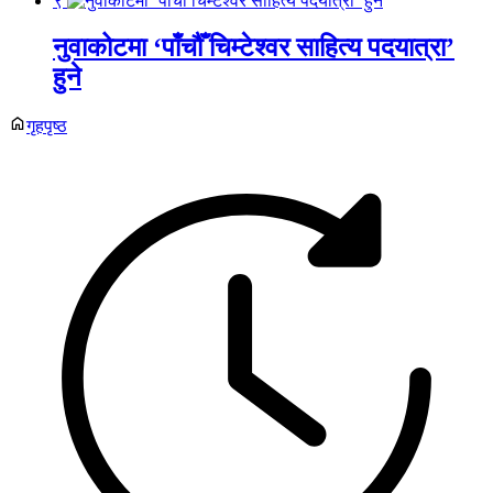
९
नुवाकोटमा ‘पाँचौँ चिम्टेश्वर साहित्य पदयात्रा’
हुने
गृहपृष्ठ