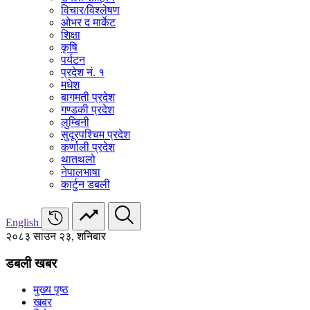
विचार/विश्‍लेषण
ओभर द मार्केट
शिक्षा
कृषि
पर्यटन
प्रदेश नं. १
मधेश
बागमती प्रदेश
गण्डकी प्रदेश
लुम्बिनी
सुदूरपश्चिम प्रदेश
कर्णाली प्रदेश
थातथलो
नेपालभाषा
कार्टुन डबली
English
२०८३ साउन २३, शनिबार
डबली खबर
मुख्य पृष्ठ
खबर