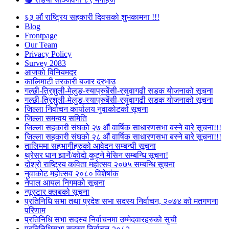
६३ औं राष्ट्रिय सहकारी दिवसको शुभकामना !!!
Blog
Frontpage
Our Team
Privacy Policy
Survey 2083
आजकाे विनियमदर
कालिमाटी तरकारी बजार दरभाउ
गल्छी-त्रिशुली-मेलुङ-स्याप्रुबेंसी-रसुवागढी सडक योजनाको सूचना
गल्छी-त्रिशुली-मेलुङ-स्याप्रुबेंसी-रसुवागढी सडक योजनाको सूचना
जिल्ला निर्वाचन कार्यालय नुवाकोटको सूचना
जिल्ला समन्वय समिति
जिल्ला सहकारी संघको २७ औं वार्षिक साधारणसभा बस्ने बारे सूचना!!!
जिल्ला सहकारी संघको २८ औं वार्षिक साधारणसभा बस्ने बारे सूचना!!!
तालिममा सहभागीहरुको आवेदन सम्बन्धी सूचना
थ्रेसर धान झार्ने/काेदाे कुट्ने मेसिन सम्बन्धि सूचना!
दोश्रो राष्ट्रिय कविता महोत्सव २०७५ सम्बन्धि सूचना
नुवाकोट महोत्सव २०८० विशेषांक
नेपाल आयल निगमको सूचना
न्यूस्टार क्लबको सूचना
प्रतिनिधि सभा तथा प्रदेश सभा सदस्य निर्वाचन, २०७४ को मतगणना
परिणाम
प्रतिनिधि सभा सदस्य निर्वाचनमा उम्मेदवारहरुको सुची
प्रतिनिधिसभा सदस्य निर्वाचन २०८२