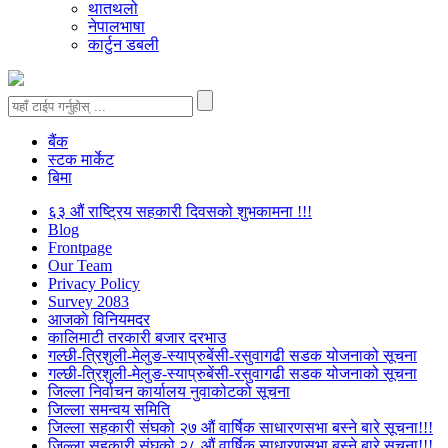
थातथलो
नेपालभाषा
कार्टुन डबली
बैंक
स्टक मार्केट
बिमा
६३ औं राष्ट्रिय सहकारी दिवसको शुभकामना !!!
Blog
Frontpage
Our Team
Privacy Policy
Survey 2083
आजकाे विनियमदर
कालिमाटी तरकारी बजार दरभाउ
गल्छी-त्रिशुली-मेलुङ-स्याप्रुबेंसी-रसुवागढी सडक योजनाको सूचना
गल्छी-त्रिशुली-मेलुङ-स्याप्रुबेंसी-रसुवागढी सडक योजनाको सूचना
जिल्ला निर्वाचन कार्यालय नुवाकोटको सूचना
जिल्ला समन्वय समिति
जिल्ला सहकारी संघको २७ औं वार्षिक साधारणसभा बस्ने बारे सूचना!!!
जिल्ला सहकारी संघको २८ औं वार्षिक साधारणसभा बस्ने बारे सूचना!!!