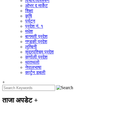
विचार/विश्‍लेषण
ओभर द मार्केट
शिक्षा
कृषि
पर्यटन
प्रदेश नं. १
मधेश
बागमती प्रदेश
गण्डकी प्रदेश
लुम्बिनी
सुदूरपश्चिम प्रदेश
कर्णाली प्रदेश
थातथलो
नेपालभाषा
कार्टुन डबली
+
ताजा अपडेट
+