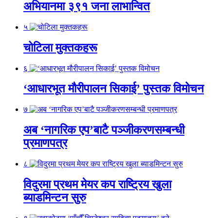
अभियानमा ३९१ जना लाभान्वित
५
चोटिला मुक्तकहरू
६
‘आधारभूत मौरीपालन सिकाई’ पुस्तक विमोचन
७
अब ‘नागरिक एप’बाटै पञ्जीकरणसम्बन्धी
प्रमाणपत्र
८
विदुरमा प्रथम मेयर कप राष्ट्रिय खुला
ब्याडमिन्टन सुरु