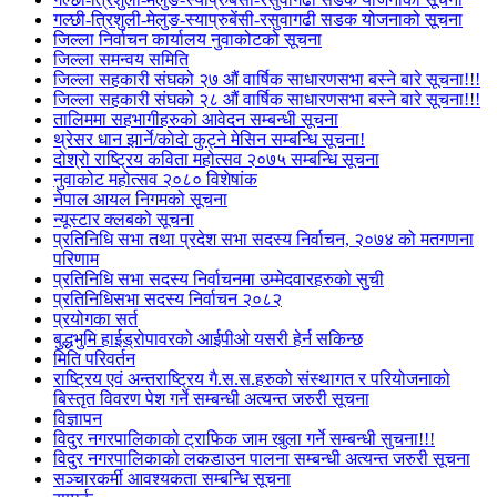
गल्छी-त्रिशुली-मेलुङ-स्याप्रुबेंसी-रसुवागढी सडक योजनाको सूचना
जिल्ला निर्वाचन कार्यालय नुवाकोटको सूचना
जिल्ला समन्वय समिति
जिल्ला सहकारी संघको २७ औं वार्षिक साधारणसभा बस्ने बारे सूचना!!!
जिल्ला सहकारी संघको २८ औं वार्षिक साधारणसभा बस्ने बारे सूचना!!!
तालिममा सहभागीहरुको आवेदन सम्बन्धी सूचना
थ्रेसर धान झार्ने/काेदाे कुट्ने मेसिन सम्बन्धि सूचना!
दोश्रो राष्ट्रिय कविता महोत्सव २०७५ सम्बन्धि सूचना
नुवाकोट महोत्सव २०८० विशेषांक
नेपाल आयल निगमको सूचना
न्यूस्टार क्लबको सूचना
प्रतिनिधि सभा तथा प्रदेश सभा सदस्य निर्वाचन, २०७४ को मतगणना
परिणाम
प्रतिनिधि सभा सदस्य निर्वाचनमा उम्मेदवारहरुको सुची
प्रतिनिधिसभा सदस्य निर्वाचन २०८२
प्रयोगका सर्त
बुद्धभुमि हाईड्रोपावरको आईपीओ यसरी हेर्न सकिन्छ
मिति परिवर्तन
राष्ट्रिय एवं अन्तराष्ट्रिय गै.स.स.हरुको संस्थागत र परियोजनाको
बिस्तृत विवरण पेश गर्ने सम्बन्धी अत्यन्त जरुरी सूचना
विज्ञापन
विदुर नगरपालिकाको ट्राफिक जाम खुला गर्ने सम्बन्धी सुचना!!!
विदुर नगरपालिकाको लकडाउन पालना सम्बन्धी अत्यन्त जरुरी सूचना
सञ्चारकर्मी आवश्यकता सम्बन्धि सूचना