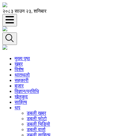
२०८३ साउन २३, शनिबार
मुख्य पृष्ठ
खबर
विशेष
थातथलो
सहकारी
बजार
विज्ञान/प्रविधि
खेलकुद
साहित्य
थप
डबली खबर
डबली फोटो
डबली भिडियो
डबली वार्ता
डबली साहित्य