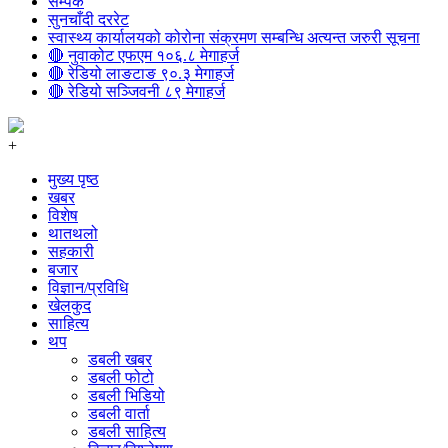
सम्पर्क
सुनचाँदी दररेट
स्वास्थ्य कार्यालयको कोरोना संक्रमण सम्बन्धि अत्यन्त जरुरी सूचना
🔴 नुवाकोट एफएम १०६.८ मेगाहर्ज
🔴 रेडियो लाङटाङ ९०.३ मेगाहर्ज
🔴 रेडियो सञ्जिवनी ८९ मेगाहर्ज
+
मुख्य पृष्ठ
खबर
विशेष
थातथलो
सहकारी
बजार
विज्ञान/प्रविधि
खेलकुद
साहित्य
थप
डबली खबर
डबली फोटो
डबली भिडियो
डबली वार्ता
डबली साहित्य