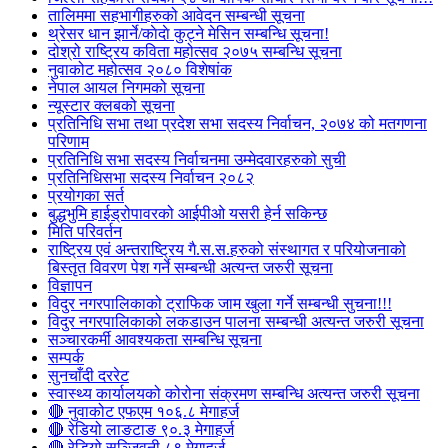
तालिममा सहभागीहरुको आवेदन सम्बन्धी सूचना
थ्रेसर धान झार्ने/काेदाे कुट्ने मेसिन सम्बन्धि सूचना!
दोश्रो राष्ट्रिय कविता महोत्सव २०७५ सम्बन्धि सूचना
नुवाकोट महोत्सव २०८० विशेषांक
नेपाल आयल निगमको सूचना
न्यूस्टार क्लबको सूचना
प्रतिनिधि सभा तथा प्रदेश सभा सदस्य निर्वाचन, २०७४ को मतगणना
परिणाम
प्रतिनिधि सभा सदस्य निर्वाचनमा उम्मेदवारहरुको सुची
प्रतिनिधिसभा सदस्य निर्वाचन २०८२
प्रयोगका सर्त
बुद्धभुमि हाईड्रोपावरको आईपीओ यसरी हेर्न सकिन्छ
मिति परिवर्तन
राष्ट्रिय एवं अन्तराष्ट्रिय गै.स.स.हरुको संस्थागत र परियोजनाको
बिस्तृत विवरण पेश गर्ने सम्बन्धी अत्यन्त जरुरी सूचना
विज्ञापन
विदुर नगरपालिकाको ट्राफिक जाम खुला गर्ने सम्बन्धी सुचना!!!
विदुर नगरपालिकाको लकडाउन पालना सम्बन्धी अत्यन्त जरुरी सूचना
सञ्चारकर्मी आवश्यकता सम्बन्धि सूचना
सम्पर्क
सुनचाँदी दररेट
स्वास्थ्य कार्यालयको कोरोना संक्रमण सम्बन्धि अत्यन्त जरुरी सूचना
🔴 नुवाकोट एफएम १०६.८ मेगाहर्ज
🔴 रेडियो लाङटाङ ९०.३ मेगाहर्ज
🔴 रेडियो सञ्जिवनी ८९ मेगाहर्ज