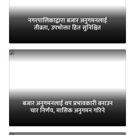
नगरपालिकाद्वारा बजार अनुगमनलाई
तीव्रता, उपभोक्ता हित सुनिश्चित
बजार अनुगमनलाई थप प्रभावकारी बनाउन
चार निर्णय, मासिक अनुगमन गरिने