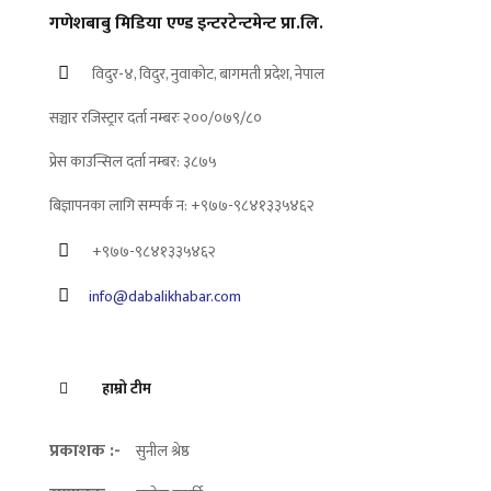
गणेशबाबु मिडिया एण्ड इन्टरटेन्टमेन्ट प्रा.लि.
विदुर-४, विदुर, नुवाकोट, बागमती प्रदेश, नेपाल
सञ्चार रजिस्ट्रार दर्ता नम्बरः २००/०७९/८०
प्रेस काउन्सिल दर्ता नम्बर: ३८७५
बिज्ञापनका लागि सम्पर्क न: +९७७-९८४१३३५४६२
+९७७-९८४१३३५४६२
info@dabalikhabar.com
हाम्रो टीम
प्रकाशक :-
सुनील श्रेष्ठ