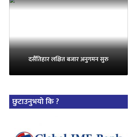
दसैँतिहार लक्षित बजार अनुगमन सुरु
छुटाउनुभयो कि ?