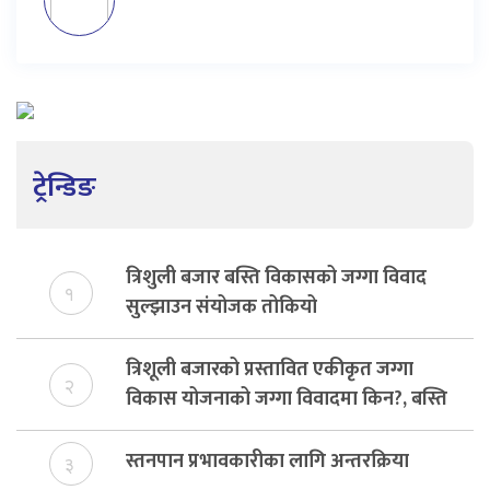
ट्रेन्डिङ
त्रिशुली बजार बस्ति विकासको जग्गा विवाद
१
सुल्झाउन संयोजक तोकियो
त्रिशूली बजारको प्रस्तावित एकीकृत जग्गा
२
विकास योजनाको जग्गा विवादमा किन?, बस्ति
विकास दर्ता नभए समिति विघटन हुने
स्तनपान प्रभावकारीका लागि अन्तरक्रिया
३