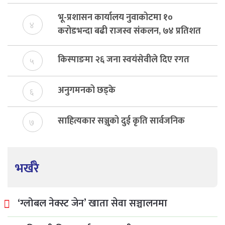
भू-प्रशासन कार्यालय नुवाकोटमा १०
४
करोडभन्दा बढी राजस्व संकलन, ७४ प्रतिशत
बेरुजु फर्छयौट
किस्पाङमा २६ जना स्वयंसेवीले दिए रगत
५
अनुगमनको छड्के
६
साहित्यकार सञ्जुको दुई कृति सार्वजनिक
७
भर्खरै
‘ग्लोबल नेक्स्ट जेन’ खाता सेवा सञ्चालनमा