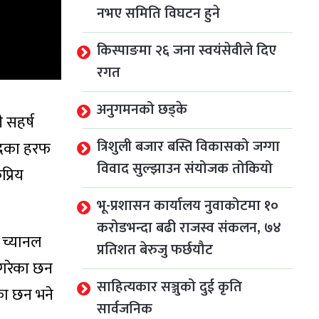
नभए समिति विघटन हुने
किस्पाङमा २६ जना स्वयंसेवीले दिए
रगत
अनुगमनको छड्के
 सहर्ष
त्रिशुली बजार बस्ति विकासको जग्गा
व्दका हरफ
विवाद सुल्झाउन संयोजक तोकियो
्रिय
भू-प्रशासन कार्यालय नुवाकोटमा १०
करोडभन्दा बढी राजस्व संकलन, ७४
 च्यानल
प्रतिशत बेरुजु फर्छयौट
 गरेका छन
साहित्यकार सञ्जुको दुई कृति
का छन भने
सार्वजनिक