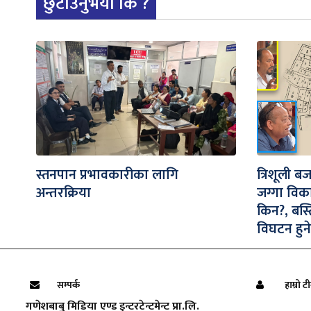
छुटाउनुभयो कि ?
स्तनपान प्रभावकारीका लागि
त्रिशूली ब
अन्तरक्रिया
जग्गा विक
किन?, बस्
विघटन हुने
सम्पर्क
हाम्रो ट
गणेशबाबु मिडिया एण्ड इन्टरटेन्टमेन्ट प्रा.लि.