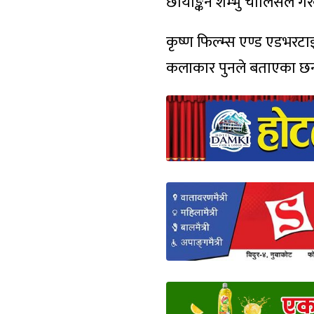
छायाङ्कन शम्भु चालिसेले गर
कृष्ण फिल्म्स एण्ड एडभरटा
कलाकार पुनले बताएका छ