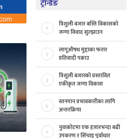
ट्रेन्डिङ
त्रिशुली बजार बस्ति विकासको
१
जग्गा विवाद सुल्झाउन
संयोजक तोकियो
लागूऔषध मुद्दाका फरार
२
प्रतिवादी पक्राउ
त्रिशूली बजारको प्रस्तावित
३
एकीकृत जग्गा विकास
योजनाको जग्गा विवादमा
किन?, बस्ति विकास दर्ता नभए
स्तनपान प्रभावकारीका लागि
४
समिति विघटन हुने
अन्तरक्रिया
नुवाकोटमा एक हजारभन्दा बढी
५
उपकरण र सिँचाइ पूर्वाधार