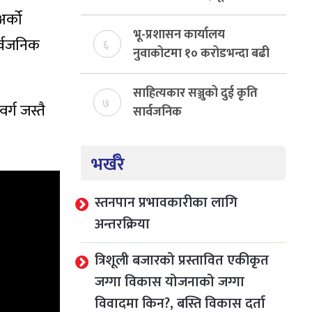
निर्माण
र्को
भू-प्रशासन कार्यालय
र्वजनिक
६
नुवाकोटमा १० करोडभन्दा बढी
राजस्व संकलन, ७४ प्रतिशत
बेरुजु फर्छयौट
साहित्यकार सञ्जुको दुई कृति
७
र्ग जस्तै
सार्वजनिक
भर्खरै
स्तनपान प्रभावकारीका लागि
अन्तरक्रिया
त्रिशूली बजारको प्रस्तावित एकीकृत
जग्गा विकास योजनाको जग्गा
विवादमा किन?, बस्ति विकास दर्ता