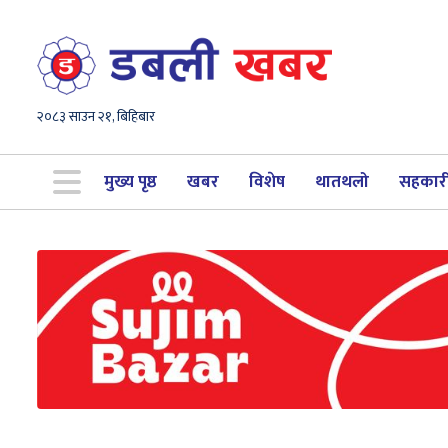
२०८३ साउन २१, बिहिबार
मुख्य पृष्ठ
खबर
विशेष
थातथलो
सहकार