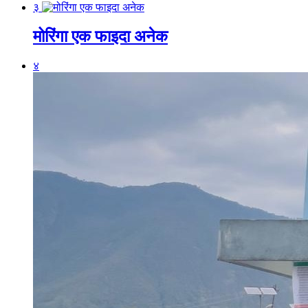
३
मोरिंगा एक फाइदा अनेक
४