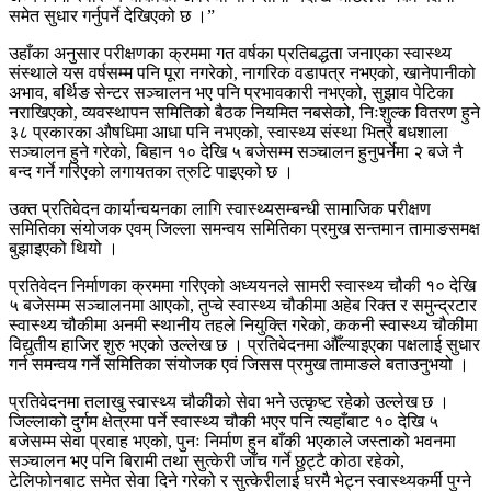
समेत सुधार गर्नुपर्ने देखिएको छ ।”
उहाँका अनुसार परीक्षणका क्रममा गत वर्षका प्रतिबद्धता जनाएका स्वास्थ्य
संस्थाले यस वर्षसम्म पनि पूरा नगरेको, नागरिक वडापत्र नभएको, खानेपानीको
अभाव, बर्थिङ सेन्टर सञ्चालन भए पनि प्रभावकारी नभएको, सुझाव पेटिका
नराखिएको, व्यवस्थापन समितिको बैठक नियमित नबसेको, निःशुल्क वितरण हुने
३८ प्रकारका औषधिमा आधा पनि नभएको, स्वास्थ्य संस्था भित्रै बधशाला
सञ्चालन हुने गरेको, बिहान १० देखि ५ बजेसम्म सञ्चालन हुनुपर्नेमा २ बजे नै
बन्द गर्ने गरिएको लगायतका त्रुटि पाइएको छ ।
उक्त प्रतिवेदन कार्यान्वयनका लागि स्वास्थ्यसम्बन्धी सामाजिक परीक्षण
समितिका संयोजक एवम् जिल्ला समन्वय समितिका प्रमुख सन्तमान तामाङसमक्ष
बुझाइएको थियो ।
प्रतिवेदन निर्माणका क्रममा गरिएको अध्ययनले सामरी स्वास्थ्य चौकी १० देखि
५ बजेसम्म सञ्चालनमा आएको, तुप्चे स्वास्थ्य चौकीमा अहेब रिक्त र समुन्द्रटार
स्वास्थ्य चौकीमा अनमी स्थानीय तहले नियुक्ति गरेको, ककनी स्वास्थ्य चौकीमा
विद्युतीय हाजिर शुरु भएको उल्लेख छ । प्रतिवेदनमा औँल्याइएका पक्षलाई सुधार
गर्न समन्वय गर्ने समितिका संयोजक एवं जिसस प्रमुख तामाङले बताउनुभयो ।
प्रतिवेदनमा तलाखु स्वास्थ्य चौकीको सेवा भने उत्कृष्ट रहेको उल्लेख छ ।
जिल्लाको दुर्गम क्षेत्रमा पर्ने स्वास्थ्य चौकी भएर पनि त्यहाँबाट १० देखि ५
बजेसम्म सेवा प्रवाह भएको, पुनः निर्माण हुन बाँकी भएकाले जस्ताको भवनमा
सञ्चालन भए पनि बिरामी तथा सुत्केरी जाँच गर्ने छुट्टै कोठा रहेको,
टेलिफोनबाट समेत सेवा दिने गरेको र सुत्केरीलाई घरमै भेट्न स्वास्थ्यकर्मी पुग्ने