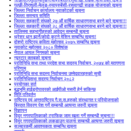
गल्छी-त्रिशुली-मेलुङ-स्याप्रुबेंसी-रसुवागढी सडक योजनाको सूचना
जिल्ला निर्वाचन कार्यालय नुवाकोटको सूचना
जिल्ला समन्वय समिति
जिल्ला सहकारी संघको २७ औं वार्षिक साधारणसभा बस्ने बारे सूचना!!!
जिल्ला सहकारी संघको २८ औं वार्षिक साधारणसभा बस्ने बारे सूचना!!!
तालिममा सहभागीहरुको आवेदन सम्बन्धी सूचना
थ्रेसर धान झार्ने/काेदाे कुट्ने मेसिन सम्बन्धि सूचना!
दोश्रो राष्ट्रिय कविता महोत्सव २०७५ सम्बन्धि सूचना
नुवाकोट महोत्सव २०८० विशेषांक
नेपाल आयल निगमको सूचना
न्यूस्टार क्लबको सूचना
प्रतिनिधि सभा तथा प्रदेश सभा सदस्य निर्वाचन, २०७४ को मतगणना
परिणाम
प्रतिनिधि सभा सदस्य निर्वाचनमा उम्मेदवारहरुको सुची
प्रतिनिधिसभा सदस्य निर्वाचन २०८२
प्रयोगका सर्त
बुद्धभुमि हाईड्रोपावरको आईपीओ यसरी हेर्न सकिन्छ
मिति परिवर्तन
राष्ट्रिय एवं अन्तराष्ट्रिय गै.स.स.हरुको संस्थागत र परियोजनाको
बिस्तृत विवरण पेश गर्ने सम्बन्धी अत्यन्त जरुरी सूचना
विज्ञापन
विदुर नगरपालिकाको ट्राफिक जाम खुला गर्ने सम्बन्धी सुचना!!!
विदुर नगरपालिकाको लकडाउन पालना सम्बन्धी अत्यन्त जरुरी सूचना
सञ्चारकर्मी आवश्यकता सम्बन्धि सूचना