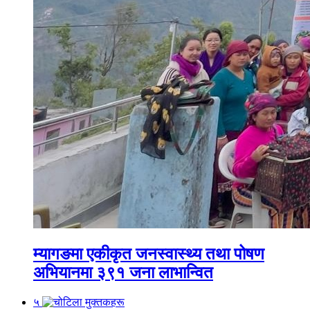
म्यागङमा एकीकृत जनस्वास्थ्य तथा पोषण
अभियानमा ३९१ जना लाभान्वित
५