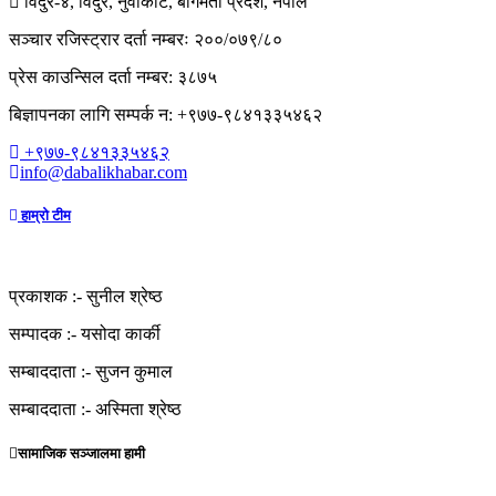
विदुर-४, विदुर, नुवाकोट, बागमती प्रदेश, नेपाल
सञ्चार रजिस्ट्रार दर्ता नम्बरः २००/०७९/८०
प्रेस काउन्सिल दर्ता नम्बर: ३८७५
बिज्ञापनका लागि सम्पर्क न: +९७७-९८४१३३५४६२
+९७७-९८४१३३५४६२
info@dabalikhabar.com
हाम्रो टीम
प्रकाशक :-
सुनील श्रेष्ठ
सम्पादक :-
यसोदा कार्की
सम्बाददाता :-
सुजन कुमाल
सम्बाददाता :-
अस्मिता श्रेष्ठ
सामाजिक सञ्जालमा हामी