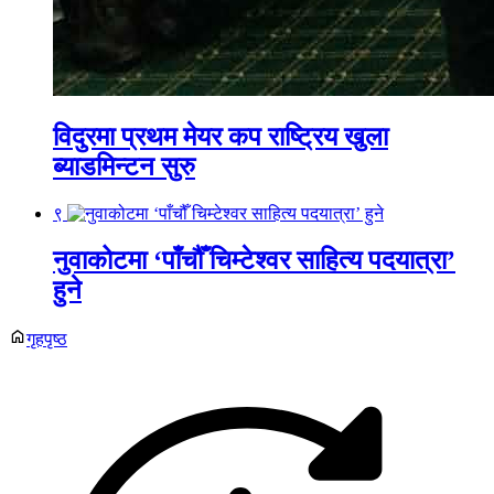
विदुरमा प्रथम मेयर कप राष्ट्रिय खुला
ब्याडमिन्टन सुरु
९
नुवाकोटमा ‘पाँचौँ चिम्टेश्वर साहित्य पदयात्रा’
हुने
गृहपृष्ठ