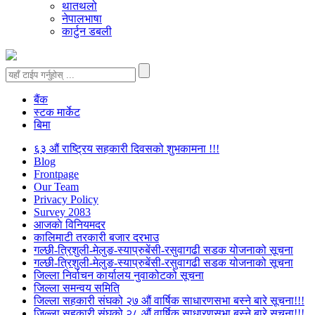
थातथलो
नेपालभाषा
कार्टुन डबली
बैंक
स्टक मार्केट
बिमा
६३ औं राष्ट्रिय सहकारी दिवसको शुभकामना !!!
Blog
Frontpage
Our Team
Privacy Policy
Survey 2083
आजकाे विनियमदर
कालिमाटी तरकारी बजार दरभाउ
गल्छी-त्रिशुली-मेलुङ-स्याप्रुबेंसी-रसुवागढी सडक योजनाको सूचना
गल्छी-त्रिशुली-मेलुङ-स्याप्रुबेंसी-रसुवागढी सडक योजनाको सूचना
जिल्ला निर्वाचन कार्यालय नुवाकोटको सूचना
जिल्ला समन्वय समिति
जिल्ला सहकारी संघको २७ औं वार्षिक साधारणसभा बस्ने बारे सूचना!!!
जिल्ला सहकारी संघको २८ औं वार्षिक साधारणसभा बस्ने बारे सूचना!!!