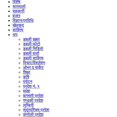
विशेष
थातथलो
सहकारी
बजार
विज्ञान/प्रविधि
खेलकुद
साहित्य
थप
डबली खबर
डबली फोटो
डबली भिडियो
डबली वार्ता
डबली साहित्य
विचार/विश्‍लेषण
ओभर द मार्केट
शिक्षा
कृषि
पर्यटन
प्रदेश नं. १
मधेश
बागमती प्रदेश
गण्डकी प्रदेश
लुम्बिनी
सुदूरपश्चिम प्रदेश
कर्णाली प्रदेश