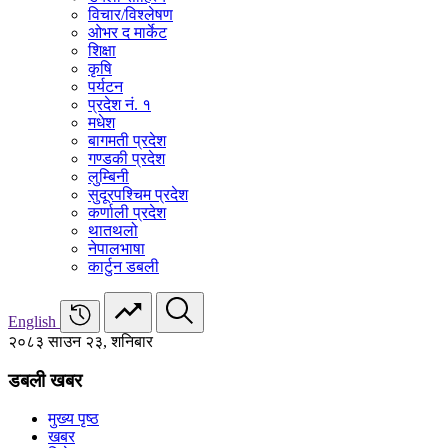
विचार/विश्‍लेषण
ओभर द मार्केट
शिक्षा
कृषि
पर्यटन
प्रदेश नं. १
मधेश
बागमती प्रदेश
गण्डकी प्रदेश
लुम्बिनी
सुदूरपश्चिम प्रदेश
कर्णाली प्रदेश
थातथलो
नेपालभाषा
कार्टुन डबली
English
२०८३ साउन २३, शनिबार
डबली खबर
मुख्य पृष्ठ
खबर