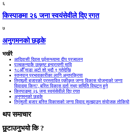
६
किस्पाङमा २६ जना स्वयंसेवीले दिए रगत
७
अनुगमनको छड्के
भर्खरै
आदिवासी दिवस पूर्वसन्ध्यामा दीप प्रज्वलन
पञ्चकन्याकै उत्कृष्ट इन्द्रायणी मावि
१८औँ नाडा अटो शो भदौ ९ गतेदेखि
स्तनपान प्रभावकारीका लागि अन्तरक्रिया
त्रिशूली बजारको प्रस्तावित एकीकृत जग्गा विकास योजनाको जग्गा
विवादमा किन?, बस्ति विकास दर्ता नभए समिति विघटन हुने
किस्पाङमा २६ जना स्वयंसेवीले दिए रगत
अनुगमनको छड्के
त्रिशुली बजार बस्ति विकासको जग्गा विवाद सुल्झाउन संयोजक तोकियो
थप समाचार
छुटाउनुभयो कि ?