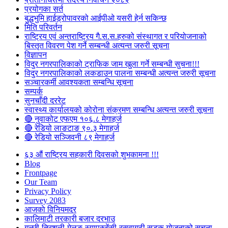
प्रयोगका सर्त
बुद्धभुमि हाईड्रोपावरको आईपीओ यसरी हेर्न सकिन्छ
मिति परिवर्तन
राष्ट्रिय एवं अन्तराष्ट्रिय गै.स.स.हरुको संस्थागत र परियोजनाको
बिस्तृत विवरण पेश गर्ने सम्बन्धी अत्यन्त जरुरी सूचना
विज्ञापन
विदुर नगरपालिकाको ट्राफिक जाम खुला गर्ने सम्बन्धी सुचना!!!
विदुर नगरपालिकाको लकडाउन पालना सम्बन्धी अत्यन्त जरुरी सूचना
सञ्चारकर्मी आवश्यकता सम्बन्धि सूचना
सम्पर्क
सुनचाँदी दररेट
स्वास्थ्य कार्यालयको कोरोना संक्रमण सम्बन्धि अत्यन्त जरुरी सूचना
🔴 नुवाकोट एफएम १०६.८ मेगाहर्ज
🔴 रेडियो लाङटाङ ९०.३ मेगाहर्ज
🔴 रेडियो सञ्जिवनी ८९ मेगाहर्ज
६३ औं राष्ट्रिय सहकारी दिवसको शुभकामना !!!
Blog
Frontpage
Our Team
Privacy Policy
Survey 2083
आजकाे विनियमदर
कालिमाटी तरकारी बजार दरभाउ
गल्छी-त्रिशुली-मेलुङ-स्याप्रुबेंसी-रसुवागढी सडक योजनाको सूचना