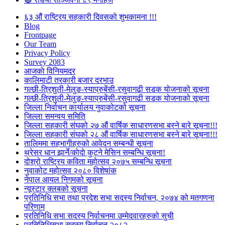
६३ औं राष्ट्रिय सहकारी दिवसको शुभकामना !!!
Blog
Frontpage
Our Team
Privacy Policy
Survey 2083
आजकाे विनियमदर
कालिमाटी तरकारी बजार दरभाउ
गल्छी-त्रिशुली-मेलुङ-स्याप्रुबेंसी-रसुवागढी सडक योजनाको सूचना
गल्छी-त्रिशुली-मेलुङ-स्याप्रुबेंसी-रसुवागढी सडक योजनाको सूचना
जिल्ला निर्वाचन कार्यालय नुवाकोटको सूचना
जिल्ला समन्वय समिति
जिल्ला सहकारी संघको २७ औं वार्षिक साधारणसभा बस्ने बारे सूचना!!!
जिल्ला सहकारी संघको २८ औं वार्षिक साधारणसभा बस्ने बारे सूचना!!!
तालिममा सहभागीहरुको आवेदन सम्बन्धी सूचना
थ्रेसर धान झार्ने/काेदाे कुट्ने मेसिन सम्बन्धि सूचना!
दोश्रो राष्ट्रिय कविता महोत्सव २०७५ सम्बन्धि सूचना
नुवाकोट महोत्सव २०८० विशेषांक
नेपाल आयल निगमको सूचना
न्यूस्टार क्लबको सूचना
प्रतिनिधि सभा तथा प्रदेश सभा सदस्य निर्वाचन, २०७४ को मतगणना
परिणाम
प्रतिनिधि सभा सदस्य निर्वाचनमा उम्मेदवारहरुको सुची
प्रतिनिधिसभा सदस्य निर्वाचन २०८२