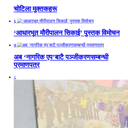
चोटिला मुक्तकहरू
६
‘आधारभूत मौरीपालन सिकाई’ पुस्तक विमोचन
७
अब ‘नागरिक एप’बाटै पञ्जीकरणसम्बन्धी
प्रमाणपत्र
८