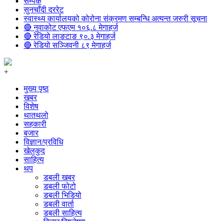
सम्पर्क
सुनचाँदी दररेट
स्वास्थ्य कार्यालयको कोरोना संक्रमण सम्बन्धि अत्यन्त जरुरी सूचना
🔴 नुवाकोट एफएम १०६.८ मेगाहर्ज
🔴 रेडियो लाङटाङ ९०.३ मेगाहर्ज
🔴 रेडियो सञ्जिवनी ८९ मेगाहर्ज
+
मुख्य पृष्ठ
खबर
विशेष
थातथलो
सहकारी
बजार
विज्ञान/प्रविधि
खेलकुद
साहित्य
थप
डबली खबर
डबली फोटो
डबली भिडियो
डबली वार्ता
डबली साहित्य