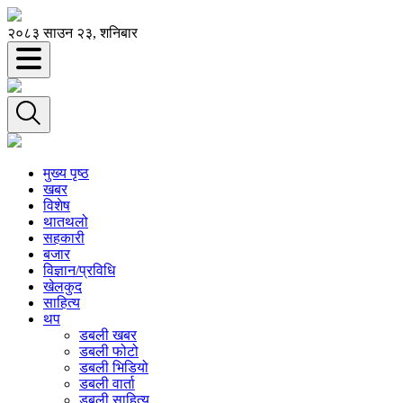
२०८३ साउन २३, शनिबार
मुख्य पृष्ठ
खबर
विशेष
थातथलो
सहकारी
बजार
विज्ञान/प्रविधि
खेलकुद
साहित्य
थप
डबली खबर
डबली फोटो
डबली भिडियो
डबली वार्ता
डबली साहित्य