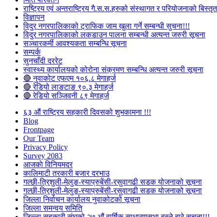
राष्ट्रिय एवं अन्तराष्ट्रिय गै.स.स.हरुको संस्थागत र परियोजनाको बिस्तृत 
विज्ञापन
विदुर नगरपालिकाको ट्राफिक जाम खुला गर्ने सम्बन्धी सुचना!!!
विदुर नगरपालिकाको लकडाउन पालना सम्बन्धी अत्यन्त जरुरी सूचना
सञ्चारकर्मी आवश्यकता सम्बन्धि सूचना
सम्पर्क
सुनचाँदी दररेट
स्वास्थ्य कार्यालयको कोरोना संक्रमण सम्बन्धि अत्यन्त जरुरी सूचना
🔴 नुवाकोट एफएम १०६.८ मेगाहर्ज
🔴 रेडियो लाङटाङ ९०.३ मेगाहर्ज
🔴 रेडियो सञ्जिवनी ८९ मेगाहर्ज
६३ औं राष्ट्रिय सहकारी दिवसको शुभकामना !!!
Blog
Frontpage
Our Team
Privacy Policy
Survey 2083
आजकाे विनियमदर
कालिमाटी तरकारी बजार दरभाउ
गल्छी-त्रिशुली-मेलुङ-स्याप्रुबेंसी-रसुवागढी सडक योजनाको सूचना
गल्छी-त्रिशुली-मेलुङ-स्याप्रुबेंसी-रसुवागढी सडक योजनाको सूचना
जिल्ला निर्वाचन कार्यालय नुवाकोटको सूचना
जिल्ला समन्वय समिति
जिल्ला सहकारी संघको २७ औं वार्षिक साधारणसभा बस्ने बारे सूचना!!!