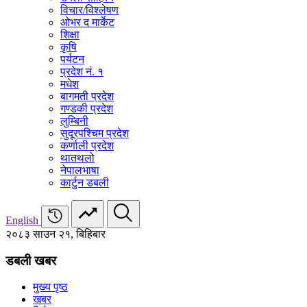
विचार/विश्‍लेषण
ओभर द मार्केट
शिक्षा
कृषि
पर्यटन
प्रदेश नं. १
मधेश
बागमती प्रदेश
गण्डकी प्रदेश
लुम्बिनी
सुदूरपश्चिम प्रदेश
कर्णाली प्रदेश
थातथलो
नेपालभाषा
कार्टुन डबली
English
२०८३ साउन २१, बिहिबार
डबली खबर
मुख्य पृष्ठ
खबर