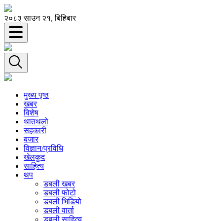
२०८३ साउन २१, बिहिबार
मुख्य पृष्ठ
खबर
विशेष
थातथलो
सहकारी
बजार
विज्ञान/प्रविधि
खेलकुद
साहित्य
थप
डबली खबर
डबली फोटो
डबली भिडियो
डबली वार्ता
डबली साहित्य