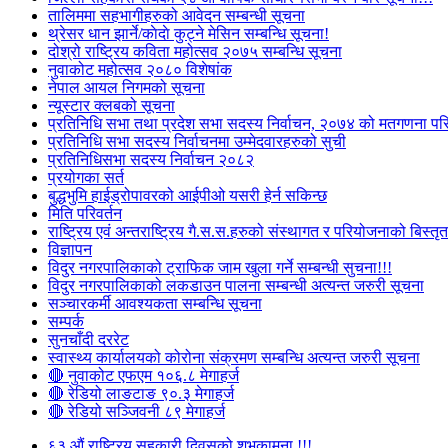
तालिममा सहभागीहरुको आवेदन सम्बन्धी सूचना
थ्रेसर धान झार्ने/काेदाे कुट्ने मेसिन सम्बन्धि सूचना!
दोश्रो राष्ट्रिय कविता महोत्सव २०७५ सम्बन्धि सूचना
नुवाकोट महोत्सव २०८० विशेषांक
नेपाल आयल निगमको सूचना
न्यूस्टार क्लबको सूचना
प्रतिनिधि सभा तथा प्रदेश सभा सदस्य निर्वाचन, २०७४ को मतगणना पर
प्रतिनिधि सभा सदस्य निर्वाचनमा उम्मेदवारहरुको सुची
प्रतिनिधिसभा सदस्य निर्वाचन २०८२
प्रयोगका सर्त
बुद्धभुमि हाईड्रोपावरको आईपीओ यसरी हेर्न सकिन्छ
मिति परिवर्तन
राष्ट्रिय एवं अन्तराष्ट्रिय गै.स.स.हरुको संस्थागत र परियोजनाको बिस्तृत 
विज्ञापन
विदुर नगरपालिकाको ट्राफिक जाम खुला गर्ने सम्बन्धी सुचना!!!
विदुर नगरपालिकाको लकडाउन पालना सम्बन्धी अत्यन्त जरुरी सूचना
सञ्चारकर्मी आवश्यकता सम्बन्धि सूचना
सम्पर्क
सुनचाँदी दररेट
स्वास्थ्य कार्यालयको कोरोना संक्रमण सम्बन्धि अत्यन्त जरुरी सूचना
🔴 नुवाकोट एफएम १०६.८ मेगाहर्ज
🔴 रेडियो लाङटाङ ९०.३ मेगाहर्ज
🔴 रेडियो सञ्जिवनी ८९ मेगाहर्ज
६३ औं राष्ट्रिय सहकारी दिवसको शुभकामना !!!