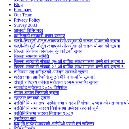
Blog
Frontpage
Our Team
Privacy Policy
Survey 2083
आजकाे विनियमदर
कालिमाटी तरकारी बजार दरभाउ
गल्छी-त्रिशुली-मेलुङ-स्याप्रुबेंसी-रसुवागढी सडक योजनाको सूचना
गल्छी-त्रिशुली-मेलुङ-स्याप्रुबेंसी-रसुवागढी सडक योजनाको सूचना
जिल्ला निर्वाचन कार्यालय नुवाकोटको सूचना
जिल्ला समन्वय समिति
जिल्ला सहकारी संघको २७ औं वार्षिक साधारणसभा बस्ने बारे सूचना!!!
जिल्ला सहकारी संघको २८ औं वार्षिक साधारणसभा बस्ने बारे सूचना!!!
तालिममा सहभागीहरुको आवेदन सम्बन्धी सूचना
थ्रेसर धान झार्ने/काेदाे कुट्ने मेसिन सम्बन्धि सूचना!
दोश्रो राष्ट्रिय कविता महोत्सव २०७५ सम्बन्धि सूचना
नुवाकोट महोत्सव २०८० विशेषांक
नेपाल आयल निगमको सूचना
न्यूस्टार क्लबको सूचना
प्रतिनिधि सभा तथा प्रदेश सभा सदस्य निर्वाचन, २०७४ को मतगणना पर
प्रतिनिधि सभा सदस्य निर्वाचनमा उम्मेदवारहरुको सुची
प्रतिनिधिसभा सदस्य निर्वाचन २०८२
प्रयोगका सर्त
बुद्धभुमि हाईड्रोपावरको आईपीओ यसरी हेर्न सकिन्छ
मिति परिवर्तन