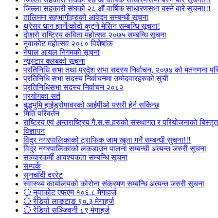
जिल्ला सहकारी संघको २८ औं वार्षिक साधारणसभा बस्ने बारे सूचना!!!
तालिममा सहभागीहरुको आवेदन सम्बन्धी सूचना
थ्रेसर धान झार्ने/काेदाे कुट्ने मेसिन सम्बन्धि सूचना!
दोश्रो राष्ट्रिय कविता महोत्सव २०७५ सम्बन्धि सूचना
नुवाकोट महोत्सव २०८० विशेषांक
नेपाल आयल निगमको सूचना
न्यूस्टार क्लबको सूचना
प्रतिनिधि सभा तथा प्रदेश सभा सदस्य निर्वाचन, २०७४ को मतगणना पर
प्रतिनिधि सभा सदस्य निर्वाचनमा उम्मेदवारहरुको सुची
प्रतिनिधिसभा सदस्य निर्वाचन २०८२
प्रयोगका सर्त
बुद्धभुमि हाईड्रोपावरको आईपीओ यसरी हेर्न सकिन्छ
मिति परिवर्तन
राष्ट्रिय एवं अन्तराष्ट्रिय गै.स.स.हरुको संस्थागत र परियोजनाको बिस्तृत 
विज्ञापन
विदुर नगरपालिकाको ट्राफिक जाम खुला गर्ने सम्बन्धी सुचना!!!
विदुर नगरपालिकाको लकडाउन पालना सम्बन्धी अत्यन्त जरुरी सूचना
सञ्चारकर्मी आवश्यकता सम्बन्धि सूचना
सम्पर्क
सुनचाँदी दररेट
स्वास्थ्य कार्यालयको कोरोना संक्रमण सम्बन्धि अत्यन्त जरुरी सूचना
🔴 नुवाकोट एफएम १०६.८ मेगाहर्ज
🔴 रेडियो लाङटाङ ९०.३ मेगाहर्ज
🔴 रेडियो सञ्जिवनी ८९ मेगाहर्ज