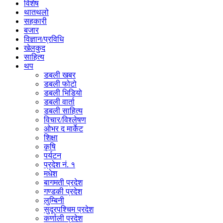
विशेष
थातथलो
सहकारी
बजार
विज्ञान/प्रविधि
खेलकुद
साहित्य
थप
डबली खबर
डबली फोटो
डबली भिडियो
डबली वार्ता
डबली साहित्य
विचार/विश्‍लेषण
ओभर द मार्केट
शिक्षा
कृषि
पर्यटन
प्रदेश नं. १
मधेश
बागमती प्रदेश
गण्डकी प्रदेश
लुम्बिनी
सुदूरपश्चिम प्रदेश
कर्णाली प्रदेश