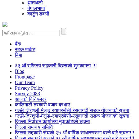
थातथलो
नेपालभाषा
कार्टुन डबली
बैंक
स्टक मार्केट
बिमा
६३ औं राष्ट्रिय सहकारी दिवसको शुभकामना !!!
Blog
Frontpage
Our Team
Privacy Policy
Survey 2083
आजकाे विनियमदर
कालिमाटी तरकारी बजार दरभाउ
गल्छी-त्रिशुली-मेलुङ-स्याप्रुबेंसी-रसुवागढी सडक योजनाको सूचना
गल्छी-त्रिशुली-मेलुङ-स्याप्रुबेंसी-रसुवागढी सडक योजनाको सूचना
जिल्ला निर्वाचन कार्यालय नुवाकोटको सूचना
जिल्ला समन्वय समिति
जिल्ला सहकारी संघको २७ औं वार्षिक साधारणसभा बस्ने बारे सूचना!!!
जिल्ला सहकारी संघको २८ औं वार्षिक साधारणसभा बस्ने बारे सूचना!!!