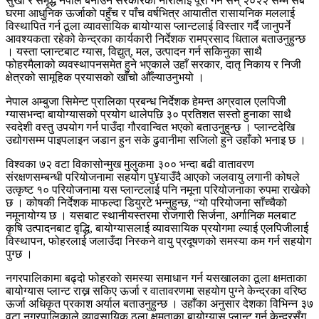
सुखी र समृद्ध नेपाल बनाउने सरकारको नारालाई पूरा गर्न सन् २०२२ सम्म सबै
घरमा आधुनिक ऊर्जाको पहुँच र पाँच वर्षभित्र आयातीत रासायनिक मललाई
विस्थापित गर्न ठूला व्यावसायिक बायोग्यास प्लान्टलाई विस्तार गर्दै जानुपर्ने
आवश्यकता रहेको केन्द्रका कार्यकारी निर्देशक रामप्रसाद धिताल बताउनुहुन्छ
। यस्ता प्लान्टबाट ग्यास, विद्युत्, मल, उत्पादन गर्न सकिनुका साथै
फोहरमैलाको व्यवस्थापनसमेत हुने भएकाले उहाँ सरकार, दातृ निकाय र निजी
क्षेत्रको सामूहिक प्रयासको खाँचो औँल्याउनुभयो ।
नेपाल अम्बुजा सिमेन्ट प्रालिका प्रबन्ध निर्देशक हेमन्त अग्रवाल एलपिजी
ग्यासभन्दा बायोग्यासको प्रयोग थालेपछि ३० प्रतिशत सस्तो हुनाका साथै
स्वदेशी वस्तु उपयोग गर्न पाउँदा गौरवान्वित भएको बताउनुहुन्छ । प्लान्टदेखि
उद्योगसम्म पाइपलाइन जडान हुन सके ढुवानीमा सजिलो हुने उहाँको भनाइ छ ।
विश्वका ७२ वटा विकासोन्मुख मुलुकमा ३०० भन्दा बढी वातावरण
संरक्षणसम्बन्धी परियोजनामा सहयोग पु¥याउँदै आएको जलवायु लगानी कोषले
उत्कृष्ट १० परियोजनामा यस प्लान्टलाई पनि नमूना परियोजनाका रुपमा राखेको
छ । कोषकी निर्देशक माफल्दा डियुरटे भन्नुहुन्छ, “यो परियोजना साँच्चैको
नमूनायोग्य छ । यसबाट स्थानीयस्तरमा रोजगारी सिर्जना, अर्गानिक मलबाट
कृषि उत्पादनबाट वृद्धि, बायोग्यासलाई व्यावसायिक प्रयोगमा ल्याई एलपिजीलाई
विस्थापन, फोहरलाई जलाउँदा निस्कने वायु प्रदूषणको समस्या कम गर्न सहयोग
पुग्छ ।
नगरपालिकामा बढ्दो फोहरको समस्या समाधान गर्न यसखालका ठूला क्षमताका
बायोग्यास प्लान्ट राख्न सकिए ऊर्जा र वातावरणमा सहयोग पुग्ने केन्द्रका वरिष्ठ
ऊर्जा अधिकृत प्रकाश अर्याल बताउनुहुन्छ । उहाँका अनुसार देशका विभिन्न ३७
वटा नगरपालिकाले व्यावसायिक ठूला क्षमताका बायोग्यास प्लान्ट गर्न केन्द्रसँग