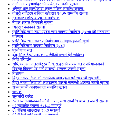
तालिममा सहभागीहरुको आवेदन सम्बन्धी सूचना
थ्रेसर धान झार्ने/काेदाे कुट्ने मेसिन सम्बन्धि सूचना!
दोश्रो राष्ट्रिय कविता महोत्सव २०७५ सम्बन्धि सूचना
नुवाकोट महोत्सव २०८० विशेषांक
नेपाल आयल निगमको सूचना
न्यूस्टार क्लबको सूचना
प्रतिनिधि सभा तथा प्रदेश सभा सदस्य निर्वाचन, २०७४ को मतगणना
परिणाम
प्रतिनिधि सभा सदस्य निर्वाचनमा उम्मेदवारहरुको सुची
प्रतिनिधिसभा सदस्य निर्वाचन २०८२
प्रयोगका सर्त
बुद्धभुमि हाईड्रोपावरको आईपीओ यसरी हेर्न सकिन्छ
मिति परिवर्तन
राष्ट्रिय एवं अन्तराष्ट्रिय गै.स.स.हरुको संस्थागत र परियोजनाको
बिस्तृत विवरण पेश गर्ने सम्बन्धी अत्यन्त जरुरी सूचना
विज्ञापन
विदुर नगरपालिकाको ट्राफिक जाम खुला गर्ने सम्बन्धी सुचना!!!
विदुर नगरपालिकाको लकडाउन पालना सम्बन्धी अत्यन्त जरुरी सूचना
सञ्चारकर्मी आवश्यकता सम्बन्धि सूचना
सम्पर्क
सुनचाँदी दररेट
स्वास्थ्य कार्यालयको कोरोना संक्रमण सम्बन्धि अत्यन्त जरुरी सूचना
🔴 नुवाकोट एफएम १०६.८ मेगाहर्ज
🔴 रेडियो लाङटाङ ९०.३ मेगाहर्ज
🔴 रेडियो सञ्जिवनी ८९ मेगाहर्ज