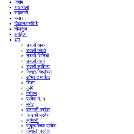
विशेष
थातथलो
सहकारी
बजार
विज्ञान/प्रविधि
खेलकुद
साहित्य
थप
डबली खबर
डबली फोटो
डबली भिडियो
डबली वार्ता
डबली साहित्य
विचार/विश्‍लेषण
ओभर द मार्केट
शिक्षा
कृषि
पर्यटन
प्रदेश नं. १
मधेश
बागमती प्रदेश
गण्डकी प्रदेश
लुम्बिनी
सुदूरपश्चिम प्रदेश
कर्णाली प्रदेश