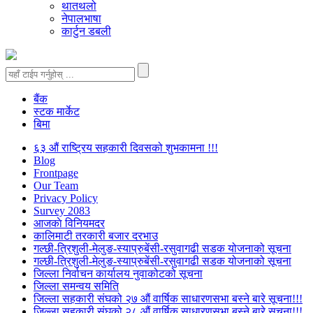
थातथलो
नेपालभाषा
कार्टुन डबली
बैंक
स्टक मार्केट
बिमा
६३ औं राष्ट्रिय सहकारी दिवसको शुभकामना !!!
Blog
Frontpage
Our Team
Privacy Policy
Survey 2083
आजकाे विनियमदर
कालिमाटी तरकारी बजार दरभाउ
गल्छी-त्रिशुली-मेलुङ-स्याप्रुबेंसी-रसुवागढी सडक योजनाको सूचना
गल्छी-त्रिशुली-मेलुङ-स्याप्रुबेंसी-रसुवागढी सडक योजनाको सूचना
जिल्ला निर्वाचन कार्यालय नुवाकोटको सूचना
जिल्ला समन्वय समिति
जिल्ला सहकारी संघको २७ औं वार्षिक साधारणसभा बस्ने बारे सूचना!!!
जिल्ला सहकारी संघको २८ औं वार्षिक साधारणसभा बस्ने बारे सूचना!!!