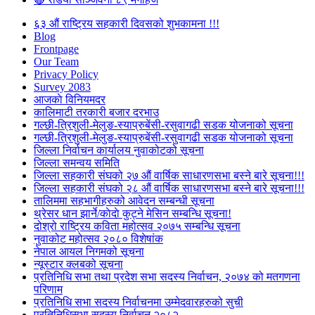
६३ औं राष्ट्रिय सहकारी दिवसको शुभकामना !!!
Blog
Frontpage
Our Team
Privacy Policy
Survey 2083
आजकाे विनियमदर
कालिमाटी तरकारी बजार दरभाउ
गल्छी-त्रिशुली-मेलुङ-स्याप्रुबेंसी-रसुवागढी सडक योजनाको सूचना
गल्छी-त्रिशुली-मेलुङ-स्याप्रुबेंसी-रसुवागढी सडक योजनाको सूचना
जिल्ला निर्वाचन कार्यालय नुवाकोटको सूचना
जिल्ला समन्वय समिति
जिल्ला सहकारी संघको २७ औं वार्षिक साधारणसभा बस्ने बारे सूचना!!!
जिल्ला सहकारी संघको २८ औं वार्षिक साधारणसभा बस्ने बारे सूचना!!!
तालिममा सहभागीहरुको आवेदन सम्बन्धी सूचना
थ्रेसर धान झार्ने/काेदाे कुट्ने मेसिन सम्बन्धि सूचना!
दोश्रो राष्ट्रिय कविता महोत्सव २०७५ सम्बन्धि सूचना
नुवाकोट महोत्सव २०८० विशेषांक
नेपाल आयल निगमको सूचना
न्यूस्टार क्लबको सूचना
प्रतिनिधि सभा तथा प्रदेश सभा सदस्य निर्वाचन, २०७४ को मतगणना
परिणाम
प्रतिनिधि सभा सदस्य निर्वाचनमा उम्मेदवारहरुको सुची
प्रतिनिधिसभा सदस्य निर्वाचन २०८२