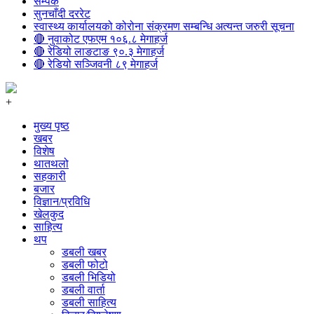
सम्पर्क
सुनचाँदी दररेट
स्वास्थ्य कार्यालयको कोरोना संक्रमण सम्बन्धि अत्यन्त जरुरी सूचना
🔴 नुवाकोट एफएम १०६.८ मेगाहर्ज
🔴 रेडियो लाङटाङ ९०.३ मेगाहर्ज
🔴 रेडियो सञ्जिवनी ८९ मेगाहर्ज
+
मुख्य पृष्ठ
खबर
विशेष
थातथलो
सहकारी
बजार
विज्ञान/प्रविधि
खेलकुद
साहित्य
थप
डबली खबर
डबली फोटो
डबली भिडियो
डबली वार्ता
डबली साहित्य