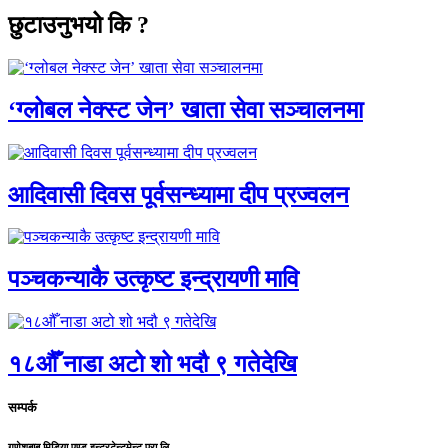
छुटाउनुभयो कि ?
‘ग्लोबल नेक्स्ट जेन’ खाता सेवा सञ्चालनमा
आदिवासी दिवस पूर्वसन्ध्यामा दीप प्रज्वलन
पञ्चकन्याकै उत्कृष्ट इन्द्रायणी मावि
१८औँ नाडा अटो शो भदौ ९ गतेदेखि
सम्पर्क
गणेशबाबु मिडिया एण्ड इन्टरटेन्टमेन्ट प्रा.लि.