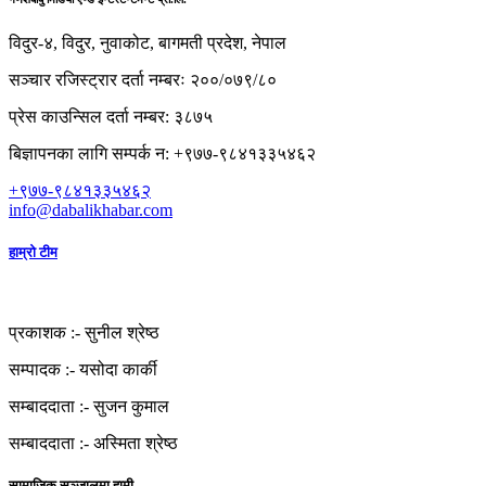
विदुर-४, विदुर, नुवाकोट, बागमती प्रदेश, नेपाल
सञ्चार रजिस्ट्रार दर्ता नम्बरः २००/०७९/८०
प्रेस काउन्सिल दर्ता नम्बर: ३८७५
बिज्ञापनका लागि सम्पर्क न: +९७७-९८४१३३५४६२
+९७७-९८४१३३५४६२
info@dabalikhabar.com
हाम्रो टीम
प्रकाशक :-
सुनील श्रेष्ठ
सम्पादक :-
यसोदा कार्की
सम्बाददाता :-
सुजन कुमाल
सम्बाददाता :-
अस्मिता श्रेष्ठ
सामाजिक सञ्जालमा हामी