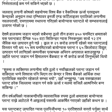
निर्भरतालाई कम गर्न सकिने भएको छ ।
जलवायु लगानी कोषको सहयोगमा विश्व बैंक र वैकल्पिक ऊर्जा प्रवद्र्धन
केन्द्रको अनुदान तथा एन्भिपावर इनर्जी एण्ड फर्टिलाइजर प्रालिको लगानीमा
नवलपरासी, रामग्राममा स्थापना गरिएको बायोग्यास प्लान्टले यो सम्भावनालाई
उजागर गरेको छ ।
देशमै हालसम्म जडान भएको सबैभन्दा ठूलो तीन हजार ७५० घनमिटर क्षमताको
यस प्लान्टबाट दैनिक १४० वटा सिलिन्डर ग्यास निस्कनुका साथै १२ टन
जैविक मल उत्पादन हुने गर्छ । कूल रु २१ करोड लगानी रहेको यस प्लान्टलाई
विस्तार गरी थप १५ सय घनमिटरको बायोग्यास प्लान्ट र ६५ किलोवाट विद्युत्
उत्पादन गर्न लागिएको कम्पनीका प्रबन्धक अभिरन अग्रवाल बताउनुहुन्छ ।
उहाँले प्लान्ट जडान गर्न हिमालयन बैंकबाट रु नौ करोड कर्जा लिनुभएको थियो
।
“शुरुमा त व्यक्तिगत लगानीमा यति ठूलो र नयाँखालको प्लान्ट जडान गर्न
सकिएला भन्ने विश्वास पनि थिएन तर केन्द्र र विश्व बैंकको आर्थिक तथा
प्राविधिक सहयोग रहेकाले सम्भव भयो”, उहाँ भन्नुहुन्छ, “अब यसखालका
प्लान्ट हरेक जिल्लामा जडान गर्न सके ऊर्जा र मलमा सजिलै आत्मनिर्भर बन्न
सकिन्छ ।”
तीन वर्षअघिको नाकाबन्दीपछि व्यावसायिक रुपमा ठूलो क्षमताका बायोग्यास
प्लान्ट राख्ने अठोटले नै आफूलाई यसतर्फ आकर्षित गराएको उहाँको कथन छ ।
यस प्लान्टबाट उत्पादित ग्यास एलपिजीभन्दा १० प्रतिशतले सस्तो पर्नुका साथै