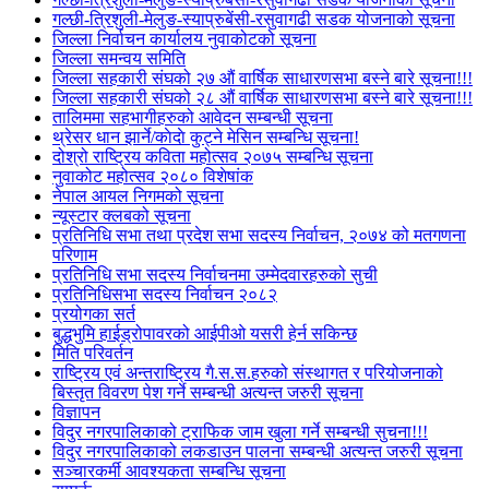
गल्छी-त्रिशुली-मेलुङ-स्याप्रुबेंसी-रसुवागढी सडक योजनाको सूचना
जिल्ला निर्वाचन कार्यालय नुवाकोटको सूचना
जिल्ला समन्वय समिति
जिल्ला सहकारी संघको २७ औं वार्षिक साधारणसभा बस्ने बारे सूचना!!!
जिल्ला सहकारी संघको २८ औं वार्षिक साधारणसभा बस्ने बारे सूचना!!!
तालिममा सहभागीहरुको आवेदन सम्बन्धी सूचना
थ्रेसर धान झार्ने/काेदाे कुट्ने मेसिन सम्बन्धि सूचना!
दोश्रो राष्ट्रिय कविता महोत्सव २०७५ सम्बन्धि सूचना
नुवाकोट महोत्सव २०८० विशेषांक
नेपाल आयल निगमको सूचना
न्यूस्टार क्लबको सूचना
प्रतिनिधि सभा तथा प्रदेश सभा सदस्य निर्वाचन, २०७४ को मतगणना
परिणाम
प्रतिनिधि सभा सदस्य निर्वाचनमा उम्मेदवारहरुको सुची
प्रतिनिधिसभा सदस्य निर्वाचन २०८२
प्रयोगका सर्त
बुद्धभुमि हाईड्रोपावरको आईपीओ यसरी हेर्न सकिन्छ
मिति परिवर्तन
राष्ट्रिय एवं अन्तराष्ट्रिय गै.स.स.हरुको संस्थागत र परियोजनाको
बिस्तृत विवरण पेश गर्ने सम्बन्धी अत्यन्त जरुरी सूचना
विज्ञापन
विदुर नगरपालिकाको ट्राफिक जाम खुला गर्ने सम्बन्धी सुचना!!!
विदुर नगरपालिकाको लकडाउन पालना सम्बन्धी अत्यन्त जरुरी सूचना
सञ्चारकर्मी आवश्यकता सम्बन्धि सूचना