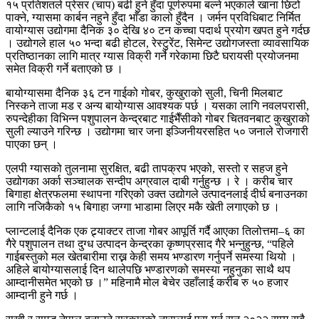
१५ प्रतिशतले प्रेसर (चाप) बढी हुने हुँदा पूर्णरुपमा बल्ने भएकाले खाना छिटो
पाक्ने, ग्यासमा कार्बन नहुने हुँदा भाँडा कालो हुँदैन । जर्मन प्रविधिबाट निर्मित
वायोग्यास उद्योगमा दैनिक ३० देखि ४० टन कच्चा पदार्थ प्रयोग खपत हुने गर्दछ
। उद्योगले हाल ५० भन्दा बढी होटल, रेस्टुरेंट, सिमेन्ट उद्योगजस्ता व्यावसायिक
प्रतिष्ठानका लागि मात्र ग्यास विक्री गर्ने गरेकामा छिटै घरायसी प्रयोजनमा
समेत विक्री गर्ने बताएको छ ।
बायोग्यासमा दैनिक ३६ टन गाईको गोबर, कुखुराको सुली, चिनी मिलबाट
निस्कने ताजा मड र अन्य बायोग्यास आवश्यक पर्छ । यसका लागि नवलपरासी,
रुपन्देहीका विभिन्न पशुपालन केन्द्रबाट गाईभैँसीको गोबर चितवनबाट कुखुराको
सुली ल्याउने गरिन्छ । उद्योगमा चार जना इञ्जिनीयरसहित ५० जनाले रोजगारी
पाएका छन् ।
एलपी ग्यासको तुलनामा सुरक्षित, बढी तापक्रप भएको, सस्तो र सहज हुने
उद्योगका अर्का सञ्चालक सन्दीप अग्रवाल दाबी गर्नुहुन्छ । रे । करीब चार
बिगाहा क्षेत्रफलमा स्थापना गरिएको उक्त उद्योगले उत्पादनलाई दीर्घ बनाउनका
लागि नजिकैको १५ बिगाहा जग्गा भाडामा लिएर मकै खेती लगाएको छ ।
प्लान्टलाई दैनिक एक ट्र्याक्टर ताजा गोबर आपूर्ति गर्दै आएका तिलोत्तमा–६ का
गैरे पशुपालन तथा दुग्ध उत्पादन केन्द्रका कृष्णप्रसाद गैरे भन्नुहुन्छ, “पहिले
गाईबस्तुको मल खेतबारीमा राख्न केही समय भण्डारण गर्नुपर्ने समस्या थियो ।
अहिले बायोग्यासलाई दिन थालेपछि भण्डारणको समस्या नहुनुका साथै थप
आम्दानीसमेत भएको छ ।” महिनामै मोल बेचेर उहाँलाई करीब रु ५० हजार
आम्दानी हुने गर्छ ।