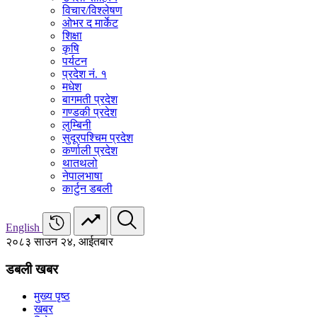
विचार/विश्‍लेषण
ओभर द मार्केट
शिक्षा
कृषि
पर्यटन
प्रदेश नं. १
मधेश
बागमती प्रदेश
गण्डकी प्रदेश
लुम्बिनी
सुदूरपश्चिम प्रदेश
कर्णाली प्रदेश
थातथलो
नेपालभाषा
कार्टुन डबली
English
२०८३ साउन २४, आईतबार
डबली खबर
मुख्य पृष्ठ
खबर