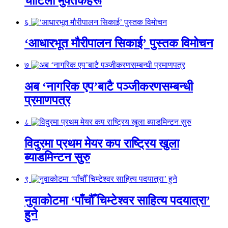
चोटिला मुक्तकहरू
६
‘आधारभूत मौरीपालन सिकाई’ पुस्तक विमोचन
७
अब ‘नागरिक एप’बाटै पञ्जीकरणसम्बन्धी
प्रमाणपत्र
८
विदुरमा प्रथम मेयर कप राष्ट्रिय खुला
ब्याडमिन्टन सुरु
९
नुवाकोटमा ‘पाँचौँ चिम्टेश्वर साहित्य पदयात्रा’
हुने