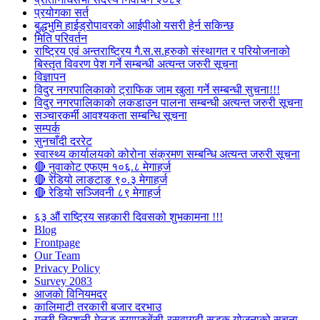
प्रयोगका सर्त
बुद्धभुमि हाईड्रोपावरको आईपीओ यसरी हेर्न सकिन्छ
मिति परिवर्तन
राष्ट्रिय एवं अन्तराष्ट्रिय गै.स.स.हरुको संस्थागत र परियोजनाको
बिस्तृत विवरण पेश गर्ने सम्बन्धी अत्यन्त जरुरी सूचना
विज्ञापन
विदुर नगरपालिकाको ट्राफिक जाम खुला गर्ने सम्बन्धी सुचना!!!
विदुर नगरपालिकाको लकडाउन पालना सम्बन्धी अत्यन्त जरुरी सूचना
सञ्चारकर्मी आवश्यकता सम्बन्धि सूचना
सम्पर्क
सुनचाँदी दररेट
स्वास्थ्य कार्यालयको कोरोना संक्रमण सम्बन्धि अत्यन्त जरुरी सूचना
🔴 नुवाकोट एफएम १०६.८ मेगाहर्ज
🔴 रेडियो लाङटाङ ९०.३ मेगाहर्ज
🔴 रेडियो सञ्जिवनी ८९ मेगाहर्ज
६३ औं राष्ट्रिय सहकारी दिवसको शुभकामना !!!
Blog
Frontpage
Our Team
Privacy Policy
Survey 2083
आजकाे विनियमदर
कालिमाटी तरकारी बजार दरभाउ
गल्छी-त्रिशुली-मेलुङ-स्याप्रुबेंसी-रसुवागढी सडक योजनाको सूचना