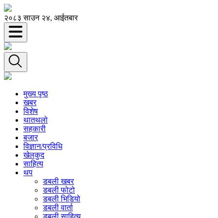
२०८३ साउन २४, आईतबार
मुख्य पृष्ठ
खबर
विशेष
थातथलो
सहकारी
बजार
विज्ञान/प्रविधि
खेलकुद
साहित्य
थप
डबली खबर
डबली फोटो
डबली भिडियो
डबली वार्ता
डबली साहित्य